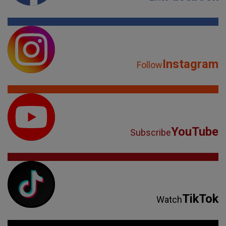
YouTube
Subscribe
TikTok
Watch
Spotify
Listen