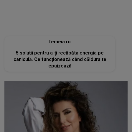
caniculă. Ce funcționează când căldura te
epuizează
tvmania.libertatea.ro
Cum arată Carmen Brumă la 49 de ani, deși a
mâncat desert zilnic în vacanță: «Nu e noroc!»
[FOTO]