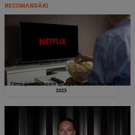
Filme și seriale care apar pe Netflix în martie
2023
Ce a aflat Antonia în urma unor analize de
rutină? A fost un adevărat șoc pentru artistă:
”Încerc să am grijă și să fiu puternică”