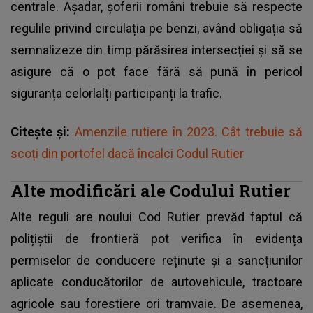
centrale. Așadar, şoferii români trebuie să respecte
regulile privind circulația pe benzi, având obligația să
semnalizeze din timp părăsirea intersecției și să se
asigure că o pot face fără să pună în pericol
siguranța celorlalți participanți la trafic.
Citește și:
Amenzile rutiere în 2023. Cât trebuie să
scoți din portofel dacă încalci Codul Rutier
Alte modificări ale Codului Rutier
Alte reguli are noului
Cod Rutier
prevăd faptul că
polițiștii de frontieră pot verifica în evidența
permiselor de conducere reținute și a sancțiunilor
aplicate conducătorilor de autovehicule, tractoare
agricole sau forestiere ori tramvaie. De asemenea,