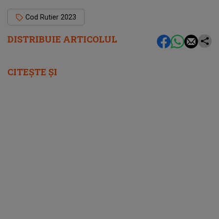
Cod Rutier 2023
DISTRIBUIE ARTICOLUL
CITEȘTE ȘI
femeia.ro
5 soluții pentru a-ți recăpăta energia pe