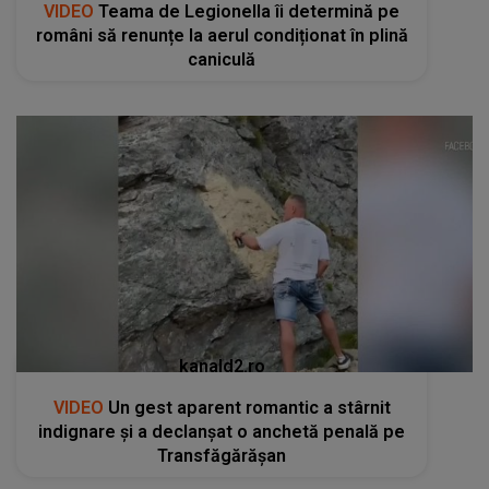
kanald2.ro
VIDEO
Un gest aparent romantic a stârnit
indignare și a declanșat o anchetă penală pe
Transfăgărășan
RECOMANDĂRI