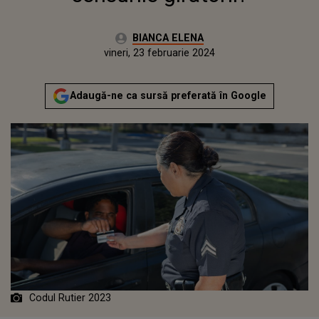
Autor:
BIANCA ELENA
Publicat:
joi, 23 februarie 2023
Actualizat:
vineri, 23 februarie 2024
Adaugă-ne ca sursă preferată în Google
Codul Rutier 2023