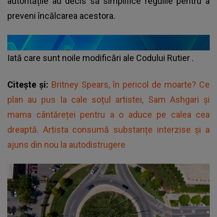
autoritățile au decis să simplifice regulile pentru a
preveni încălcarea acestora.
Iată care sunt noile modificări ale
Codului Rutier
.
Citește și:
Britney Spears, în pericol de moarte? Ce
plan au pus la cale soțul artistei, Sam Ashgari și
mama cântăreței pentru a o aduce pe calea cea
dreaptă. Artista consumă substanțe interzise și a
ajuns din nou la autodistrugere