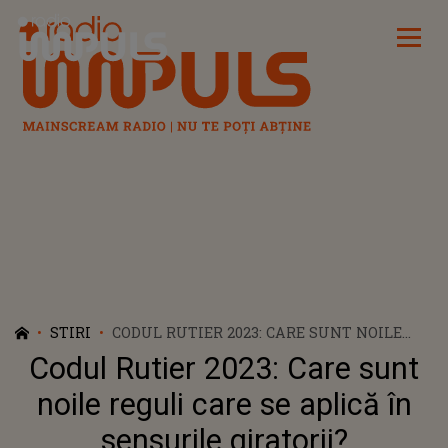
Radio Impuls
STIRI
CODUL RUTIER 2023: CARE SUNT NOILE
REGULI CARE SE APLICĂ ÎN SENSURILE
Codul Rutier 2023: Care sunt
GIRATORII?
noile reguli care se aplică în
sensurile giratorii?