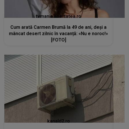
kanald2.ro
VIDEO
Teama de Legionella îi determină pe
români să renunțe la aerul condiționat în plină
caniculă