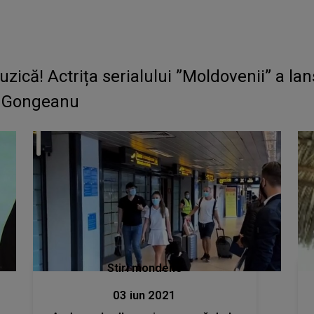
ică! Actrița serialului ”Moldovenii” a lans
l Gongeanu
Stiri mondene
03 iun 2021