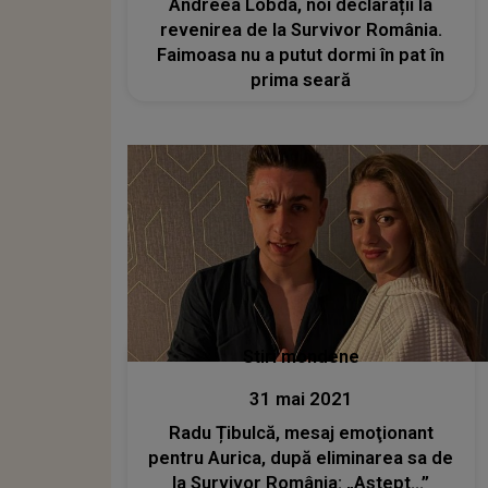
Andreea Lobda, noi declarații la
revenirea de la Survivor România.
Faimoasa nu a putut dormi în pat în
prima seară
Stiri mondene
31 mai 2021
Radu Țibulcă, mesaj emoţionant
pentru Aurica, după eliminarea sa de
la Survivor România: „Aștept...”