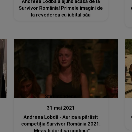
Andreea Lodba a ajuns acasă de la
Survivor România! Primele imagini de
la revederea cu iubitul său
Stiri mondene
31 mai 2021
Andreea Lobdă - Aurica a părăsit
competiția Survivor România 2021:
„Mi-aș fi dorit să continui”