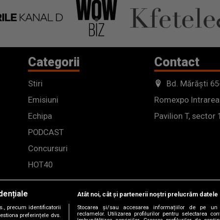
Categorii
Contact
Stiri
Bd. Mărăști 65
Emisiuni
Romexpo Intrarea
Echipa
Pavilion T, sector 
PODCAST
Concursuri
HOT40
dențiale
Atât noi, cât și partenerii noștri prelucrăm datele 
, precum identificatorii
Stocarea și/sau accesarea informațiilor de pe un 
reclamelor. Utilizarea profilurilor pentru selectarea con
estiona preferințele dvs.