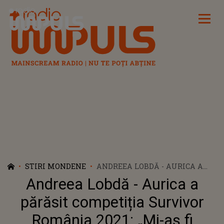
Radio Impuls
STIRI MONDENE
ANDREEA LOBDĂ - AURICA A
PĂRĂSIT COMPETIȚIA
Andreea Lobdă - Aurica a
SURVIVOR ROMÂNIA 2021: „MI-
AȘ FI DORIT SĂ CONTINUI”
părăsit competiția Survivor
România 2021: „Mi-aș fi