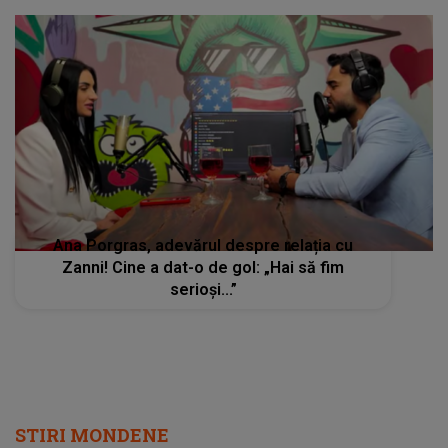
Ana Porgras, adevărul despre relația cu
Zanni! Cine a dat-o de gol: „Hai să fim
serioși...”
STIRI MONDENE