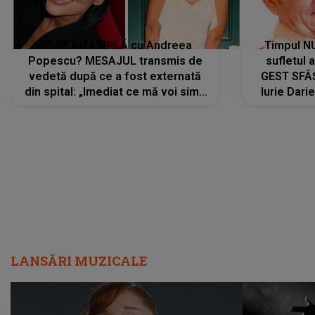
CE SE ÎNTÂMPLĂ cu Andreea
Timpul N
Popescu? MESAJUL transmis de
sufletul 
vedetă după ce a fost externată
GEST SFÂȘ
din spital: „Imediat ce mă voi simți
Iurie Dari
mai bine...”
măsură ce
LANSĂRI MUZICALE