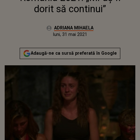
dorit să continui”
Autor:
ADRIANA MIHAELA
Publicat:
luni, 31 mai 2021
Actualizat:
luni, 31 mai 2021
Adaugă-ne ca sursă preferată în Google