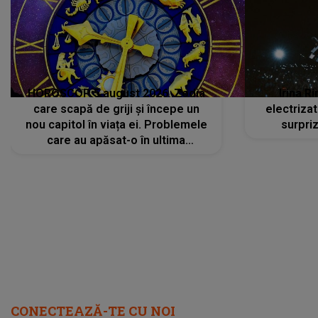
HOROSCOP 5 august 2026. Zodia
Irina R
care scapă de griji și începe un
electriza
nou capitol în viața ei. Problemele
surpri
care au apăsat-o în ultima
perioadă își găsesc, în sfârșit,
rezolvarea
CONECTEAZĂ-TE CU NOI