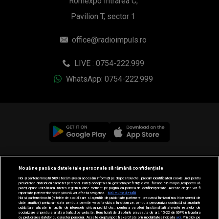
Romexpo Intrarea C,
Pavilion T, sector 1
office@radioimpuls.ro
LIVE : 0754-222.999
WhatsApp: 0754-222.999
© 2019-2026 DOGAN MEDIA INTERNATIONAL SA, Toate
Nouă ne pasă ca datele tale personale să rămână confidențiale
drepturile rezervate.
Noi și partenerii noștri
589
stocăm și/sau accesăm informații pe dispozitivul dvs., precum identificatorii cookie unici pentru
prelucrarea datelor cu caracter personal. Puteți accepta sau gestiona preferințele dvs. făcând clic mai jos, respectiv vă
puteți opune utilizării unui interes legitim în orice moment pe pagina cu politica de confidențialitate. Aceste alegeri vor fi
raportate partenerilor noștri și nu vă vor afecta navigarea.
Mai multe detalii
Noi si partenerii nostri (retelele de socializare si agentiile de publicitate partenere, precum si furnizorii nostri de servicii de
date analitice) prelucram date pentru a permite website-ului sa functioneze, pentru a personaliza continutul si anunturile
publicitare afisate in functie de interesele si/sau profilul dvs., pentru a va oferi functionalitati aferente retelelor de
socializare si pentru a analiza traficul pe website. Beneficiati de drepturile prevazute de art. 15-22 din GDPR in legatura
cu prelucrarea datelor cu caracter personal. Aceste drepturi pot fi exercitate prin modalitatea indicata
aici
. Prin click pe