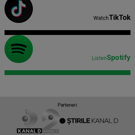
TikTok
Watch
Spotify
Listen
Parteneri: