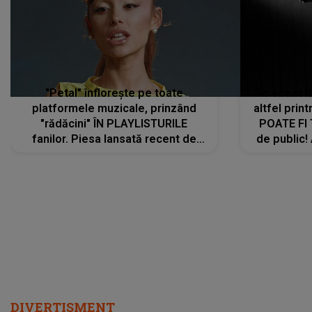
"Petal" înflorește pe toate
De această 
platformele muzicale, prinzând
altfel prin
"rădăcini" ÎN PLAYLISTURILE
POATE FI
fanilor. Piesa lansată recent de
de public!
Ariana Grande îi face pe
a lansat V
ascultători SĂ O ASCULTE PE
REPEAT
DIVERTISMENT