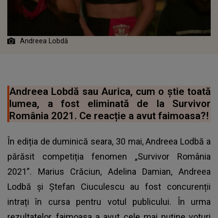
Andreea Lobdă
Andreea Lobdă sau Aurica, cum o știe toată
lumea, a fost eliminată de la Survivor
România 2021. Ce reacție a avut faimoasa?!
În ediția de duminică seara, 30 mai, Andreea Lodbă a
părăsit competiția fenomen „Survivor România
2021”. Marius Crăciun, Adelina Damian, Andreea
Lodbă și Ștefan Ciuculescu au fost concurenții
intrați în cursa pentru votul publicului. În urma
rezultatelor, faimoasa a avut cele mai puține voturi