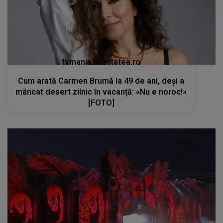
tvmania.libertatea.ro
Cum arată Carmen Brumă la 49 de ani, deși a
mâncat desert zilnic în vacanță: «Nu e noroc!»
[FOTO]