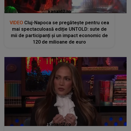
kanald2.ro
VIDEO
Cluj-Napoca se pregătește pentru cea
mai spectaculoasă ediție UNTOLD: sute de
mii de participanți și un impact economic de
120 de milioane de euro
kanald2.ro