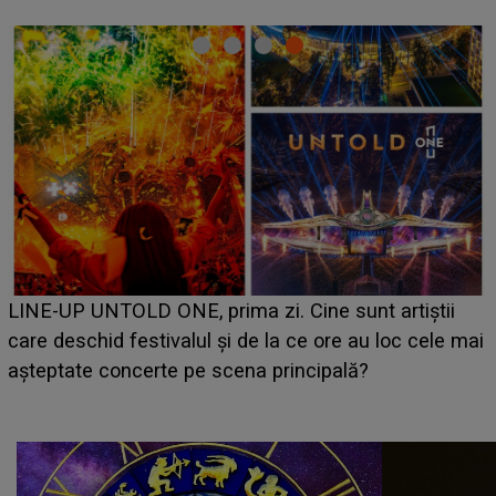
Ce a dezvăluit noua concurentă din "Casa Iubir
tiștii
luat prin surprindere pe Emanuel. CINE ESTE
c cele mai
BĂIATUL VIZAT de Alexandra?! Aflându-se în 
faptului împlinit, A RECUNOSCUT IMEDIAT: "
avut..."