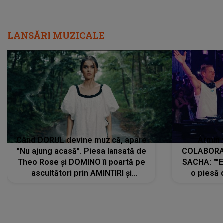
LANSĂRI MUZICALE
Când DORUL devine muzică, apare
Armin 
"Nu ajung acasă". Piesa lansată de
COLABORAR
Theo Rose și DOMINO îi poartă pe
SACHA: ""E
ascultători prin AMINTIRI și
o piesă 
REGĂSIRI, iar drumul emoțiilor
imediat pre
trece prin sufletul publicului:
cu mine șt
"Pentru toți cei care au plecat
păstrăm do
departe ca să le fie mai bine"