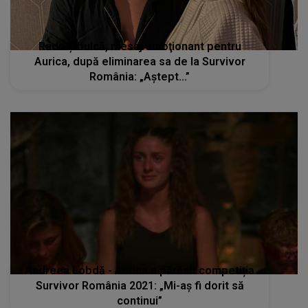
Radu Țibulcă, mesaj emoţionant pentru
Aurica, după eliminarea sa de la Survivor
România: „Aștept...”
Andreea Lobdă - Aurica a părăsit competiția
Survivor România 2021: „Mi-aș fi dorit să
continui”