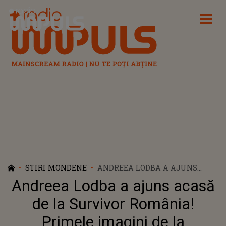
Radio Impuls
STIRI MONDENE
ANDREEA LODBA A AJUNS
ACASĂ DE LA SURVIVOR
Andreea Lodba a ajuns acasă
ROMÂNIA! PRIMELE IMAGINI
DE LA REVEDEREA CU IUBITUL
de la Survivor România!
SĂU
Primele imagini de la