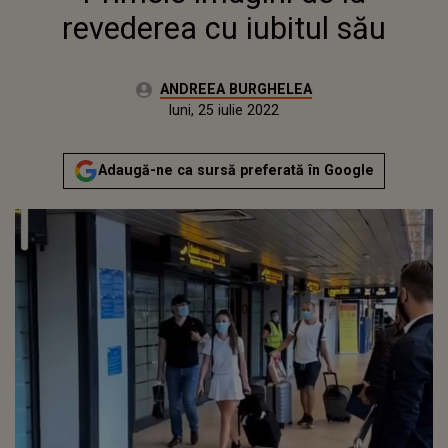
revederea cu iubitul său
Autor:
ANDREEA BURGHELEA
Publicat:
joi, 3 iunie 2021
Actualizat:
luni, 25 iulie 2022
Adaugă-ne ca sursă preferată în Google