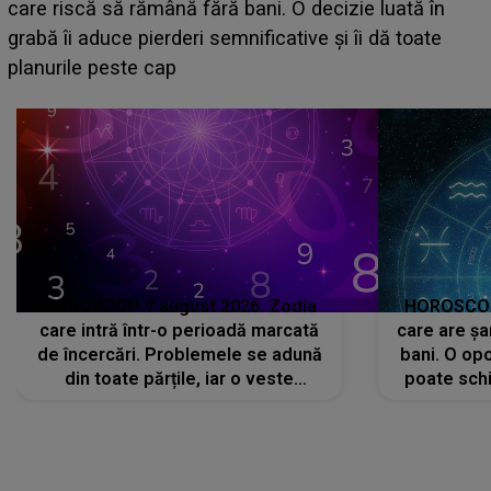
acum! În fața Alexandrei, concurentul din Casa Iubirii
face o MĂRTURISIRE NEAȘTEPTATĂ despre mama
sa: "I-am spus și ei în față, eu nu te iubesc pentru
că..."
HOROSCOP 7 august 2026. Zodia
HOROSCOP 
care intră într-o perioadă marcată
care are șa
de încercări. Problemele se adună
bani. O opo
din toate părțile, iar o veste
poate schi
neașteptată îi dă planurile peste
la
cap