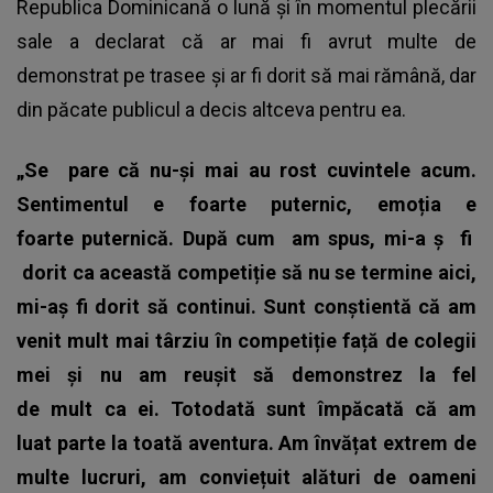
Republica Dominicană o lună și în momentul plecării
sale a declarat că ar mai fi avrut multe de
demonstrat pe trasee și ar fi dorit să mai rămână, dar
din păcate publicul a decis altceva pentru ea.
„Se
pare că nu-și mai au rost cuvintele acum.
Sentimentul e foarte puternic, emoția e
foarte puternică. După cum
am spus, mi-a
ș
fi
dorit ca această competiție să nu se termine aici,
mi-aș fi dorit să continui. Sunt conștientă că am
venit mult mai târziu în competiție față de colegii
mei și nu am reușit să demonstrez la fel
de mult ca ei.
Totodată sunt împăcată că am
luat parte la toată aventura. Am învățat extrem de
multe lucruri, am conviețuit alături de oameni