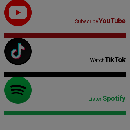
YouTube
Subscribe
TikTok
Watch
Spotify
Listen