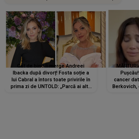
Cât de bine îi merge Andreei
MĂRTURIA
Ibacka după divorț! Fosta soție a
Pușcău!
lui Cabral a întors toate privirile în
cancer dato
prima zi de UNTOLD: „Parcă ai altă
Berkovich, 
strălucire, emani putere,
accident ru
încredere, siguranță...”
Dacă nu 