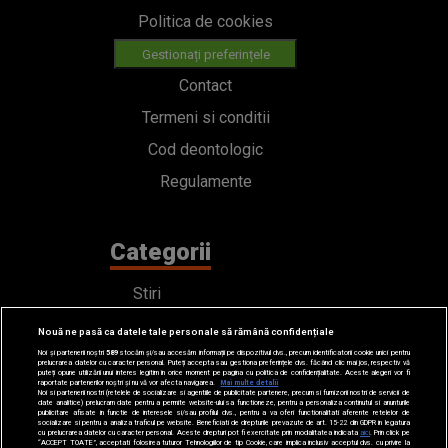
Politica de cookies
Gestionați preferințele
Contact
Termeni si conditii
Cod deontologic
Regulamente
Categorii
Stiri
Emisiuni
Nouă ne pasă ca datele tale personale să rămână confidențiale
Echipa
Noi și partenerii noștri
589
stocăm și/sau accesăm informații pe dispozitivul dvs., precum identificatorii cookie unici pentru
prelucrarea datelor cu caracter personal. Puteți accepta sau gestiona preferințele dvs. făcând clic mai jos, respectiv vă
puteți opune utilizării unui interes legitim în orice moment pe pagina cu politica de confidențialitate. Aceste alegeri vor fi
raportate partenerilor noștri și nu vă vor afecta navigarea.
Mai multe detalii
PODCAST
Noi si partenerii nostri (retelele de socializare si agentiile de publicitate partenere, precum si furnizorii nostri de servicii de
date analitice) prelucram date pentru a permite website-ului sa functioneze, pentru a personaliza continutul si anunturile
publicitare afisate in functie de interesele si/sau profilul dvs., pentru a va oferi functionalitati aferente retelelor de
Concursuri
socializare si pentru a analiza traficul pe website. Beneficiati de drepturile prevazute de art. 15-22 din GDPR in legatura
cu prelucrarea datelor cu caracter personal. Aceste drepturi pot fi exercitate prin modalitatea indicata
aici
. Prin click pe
“ACCEPT TOATE”, acceptati folosirea tuturor Tehnologiilor de tip Cookie, care implica inclusiv acceptul dvs. cu privire la