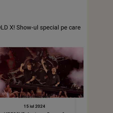
OLD X! Show-ul special pe care
Lansări muzicale
15 iul 2024