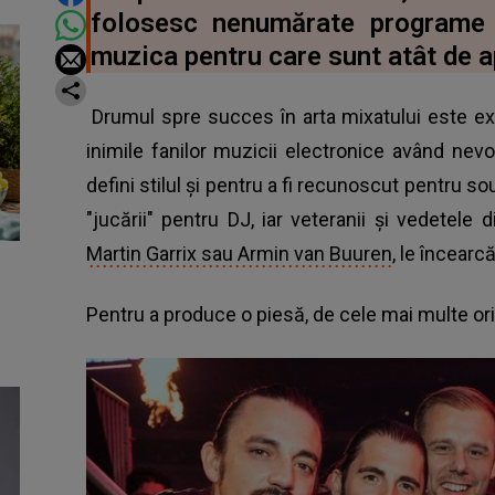
folosesc nenumărate programe 
muzica pentru care sunt atât de a
Drumul spre succes în arta mixatului este ext
inimile fanilor muzicii electronice având nevo
defini stilul şi pentru a fi recunoscut pentru s
"jucării" pentru DJ, iar veteranii şi vedetel
Martin Garrix sau Armin van Buuren
, le încearc
Pentru a produce o piesă, de cele mai multe or