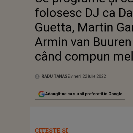
COMPUN MELODII
folosesc DJ ca Da
Guetta, Martin Ga
Armin van Buuren
când compun mel
Publicat:
Autor:
luni, 19 aprilie 2021
Actualizat:
RADU TANASE
vineri, 22 iulie 2022
Adaugă-ne ca sursă preferată în Google
CITEȘTE ȘI