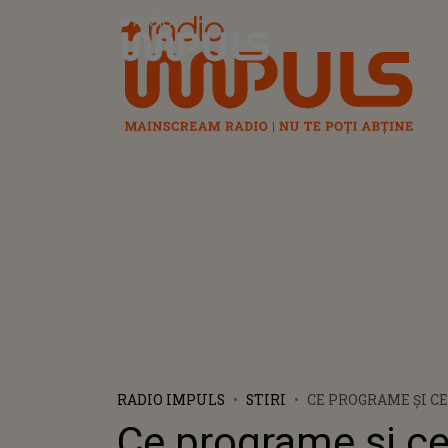
Radio Impuls
RADIO IMPULS
STIRI
CE PROGRAME ȘI C
DJ CA DAVID GUET
Ce programe și ce 
SAU ARMIN VAN B