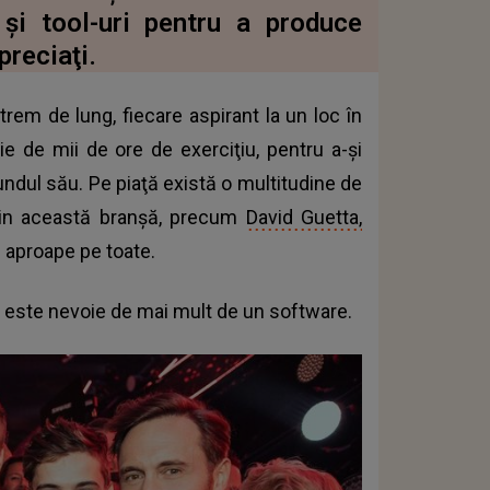
şi tool-uri pentru a produce
preciaţi.
rem de lung, fiecare aspirant la un loc în
ie de mii de ore de exerciţiu, pentru a-şi
oundul său. Pe piaţă există o multitudine de
e din această branşă, precum
David Guetta,
ă aproape pe toate.
i este nevoie de mai mult de un software.