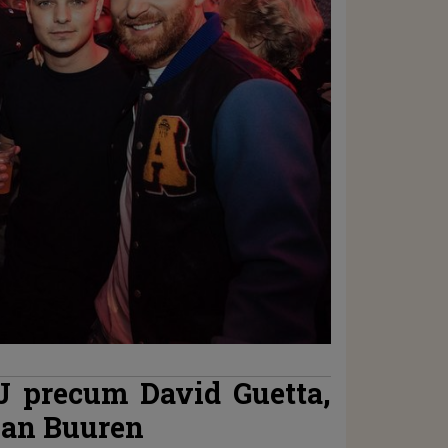
J precum David Guetta,
van Buuren