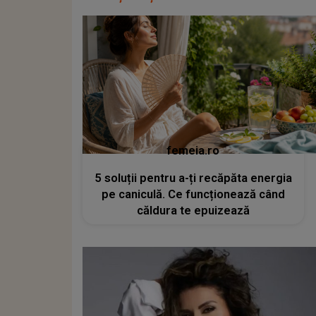
femeia.ro
5 soluții pentru a-ți recăpăta energia
pe caniculă. Ce funcționează când
căldura te epuizează