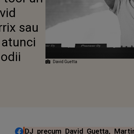
vid
rrix sau
 atunci
odii
David Guetta
DISTRIBUIE ARTICOLUL
DJ precum David Guetta, Marti