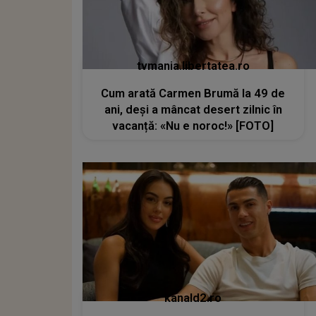
tvmania.libertatea.ro
Cum arată Carmen Brumă la 49 de
ani, deși a mâncat desert zilnic în
vacanță: «Nu e noroc!» [FOTO]
kanald2.ro