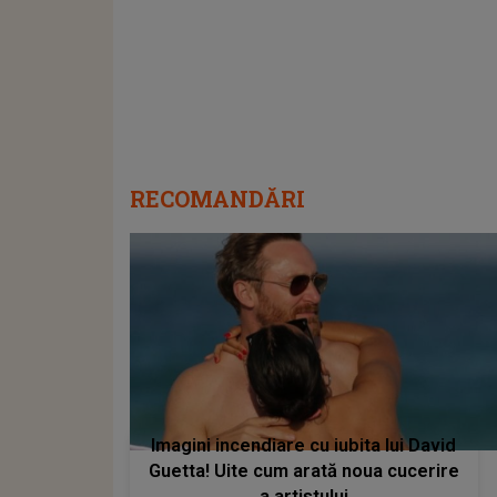
RECOMANDĂRI
Imagini incendiare cu iubita lui David
Guetta! Uite cum arată noua cucerire
a artistului