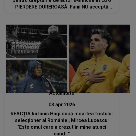
pentru drepturile de autor s-a încheiat cu o
PIERDERE DUREROASĂ. Fanii NU acceptă
decizia devastatoare
Actualitate
08 apr 2026
REACȚIA lui Ianis Hagi după moartea fostului
selecționer al României, Mircea Lucescu:
"Este omul care a crezut în mine atunci
când..."