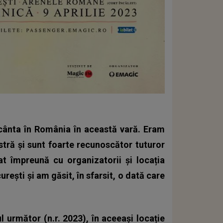
ânta în România în această vară. Eram
astră și sunt foarte recunoscător tuturor
t împreună cu organizatorii și locația
rești și am găsit, în sfarsit, o dată care
l următor (n.r. 2023), în aceeași locație