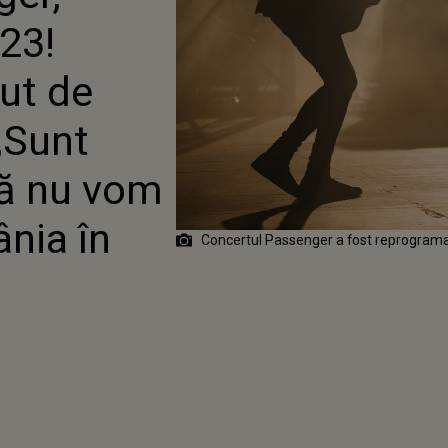
SENBERG: „SUNT
23!
AT PENTRU CĂ NU VOM
TA ÎN ROMÂNIA ÎN
 VARĂ”
cut de
„Sunt
că nu vom
nia în
Concertul Passenger a fost reprograma