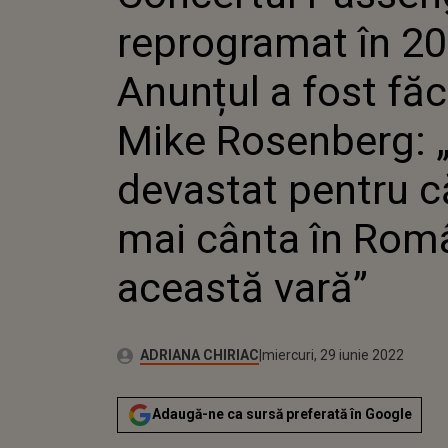
MIKE RO
reprogramat în 20
DEVAST
MAI CÂN
ACEASTĂ
Anunțul a fost fă
Mike Rosenberg: 
devastat pentru 
mai cânta în Româ
această vară”
Publicat:
Autor:
miercuri, 29 iunie 2022
Actualizat:
ADRIANA CHIRIAC
miercuri, 29 iunie 2022
Adaugă-ne ca sursă preferată în Google