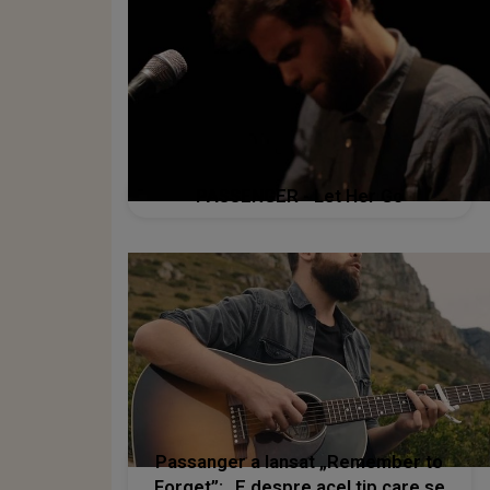
PASSENGER - Let Her Go
Passanger a lansat „Remember to
Forget”: „E despre acel tip care se