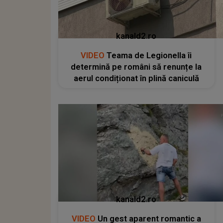
kanald2.ro
VIDEO
Teama de Legionella îi
determină pe români să renunțe la
aerul condiționat în plină caniculă
kanald2.ro
VIDEO
Un gest aparent romantic a