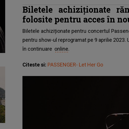
Biletele achiziționate r
folosite pentru acces în n
Biletele achiziționate pentru concertul Passenge
pentru show-ul reprogramat pe 9 aprilie 2023. U
în continuare
online
.
Citeste si:
PASSENGER- Let Her Go