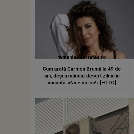
tvmania.libertatea.ro
Cum arată Carmen Brumă la 49 de
ani, deși a mâncat desert zilnic în
vacanță: «Nu e noroc!» [FOTO]