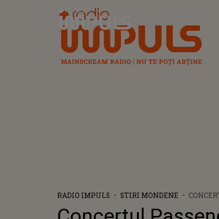
Radio Impuls
RADIO IMPULS
STIRI MONDENE
CONCER
REPROGR
Concertul Passen
ANUNȚU