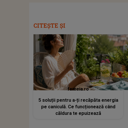
CITEȘTE ȘI
femeia.ro
5 soluții pentru a-ți recăpăta energia
pe caniculă. Ce funcționează când
căldura te epuizează