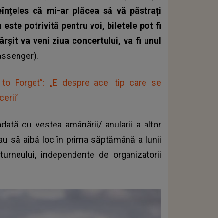
eînțeles că mi-ar plăcea să vă păstrați
 este potrivită pentru voi, biletele pot fi
rșit va veni ziua concertului, va fi unul
assenger).
o Forget”: „E despre acel tip care se
cerii”
dată cu vestea amânării/ anularii a altor
u să aibă loc în prima săptămână a lunii
turneului, independente de organizatorii