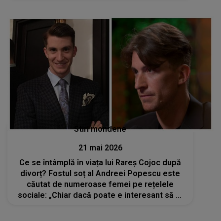
Stiri mondene
21 mai 2026
Ce se întâmplă în viața lui Rareș Cojoc după
divorț? Fostul soț al Andreei Popescu este
căutat de numeroase femei pe rețelele
sociale: „Chiar dacă poate e interesant să fii
cu mine sau să ieși cu mine, nu cred că...”