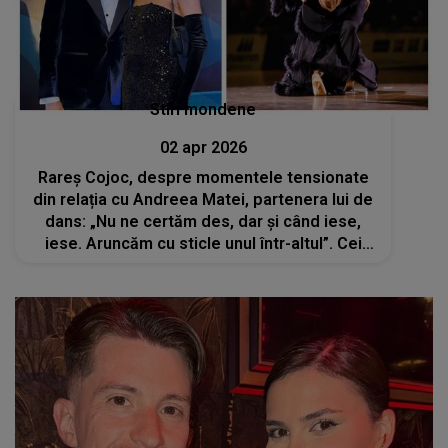
Stiri mondene
02 apr 2026
Rareș Cojoc, despre momentele tensionate
din relația cu Andreea Matei, partenera lui de
dans: „Nu ne certăm des, dar și când iese,
iese. Aruncăm cu sticle unul într-altul”. Cei
doi fac echipă de 11 ani