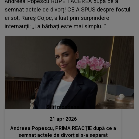
Andreea Popescu RUPE TĂCEREA după ce a
semnat actele de divorț! CE A SPUS despre fostul
ei soț, Rareș Cojoc, a luat prin surprindere
internauții: „La bărbați este mai simplu...”
Stiri mondene
21 apr 2026
Andreea Popescu, PRIMA REACȚIE după ce a
semnat actele de divorț și s-a separat