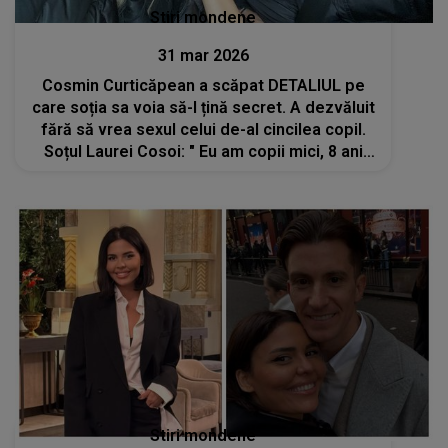
Stiri mondene
31 mar 2026
Cosmin Curticăpean a scăpat DETALIUL pe
care soția sa voia să-l țină secret. A dezvăluit
fără să vrea sexul celui de-al cincilea copil.
Soțul Laurei Cosoi: " Eu am copii mici, 8 ani
are cea mai mare fetiță și..."
Stiri mondene