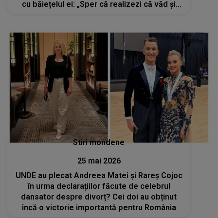
cu băiețelul ei: „Sper că realizezi că văd și
părinții colegilor lui și...”
Stiri mondene
25 mai 2026
UNDE au plecat Andreea Matei și Rareș Cojoc
în urma declarațiilor făcute de celebrul
dansator despre divorț? Cei doi au obținut
încă o victorie importantă pentru România