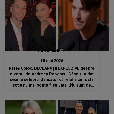
Stiri mondene
18 mai 2026
Rareș Cojoc, DECLARAȚII EXPLOZIVE despre
divorțul de Andreea Popescu! Când și-a dat
seama celebrul dansator că relația cu fosta
soție nu mai poate fi salvată: „Nu sunt de
vină. Trădat...pentru că ceea ce am oferit
nu...”