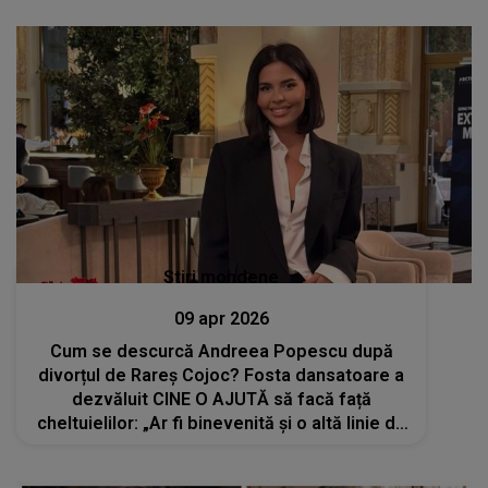
Stiri mondene
09 apr 2026
Cum se descurcă Andreea Popescu după
divorțul de Rareș Cojoc? Fosta dansatoare a
dezvăluit CINE O AJUTĂ să facă față
cheltuielilor: „Ar fi binevenită și o altă linie de
venit”