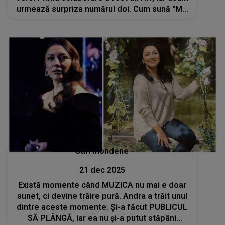
urmează surpriza numărul doi. Cum sună "Me
Voy Acostumbrando"
Stiri mondene
21 dec 2025
Există momente când MUZICA nu mai e doar
sunet, ci devine trăire pură. Andra a trăit unul
dintre aceste momente. Și-a făcut PUBLICUL
SĂ PLÂNGĂ, iar ea nu și-a putut stăpâni