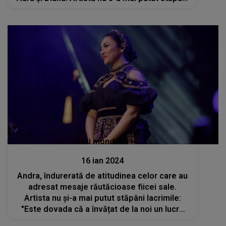
și izbucnit în lacrimi
Stiri mondene
16 ian 2024
Andra, îndurerată de atitudinea celor care au
adresat mesaje răutăcioase fiicei sale.
Artista nu și-a mai putut stăpâni lacrimile:
"Este dovada că a învățat de la noi un lucru
important: seriozitatea cu care trebuie să te