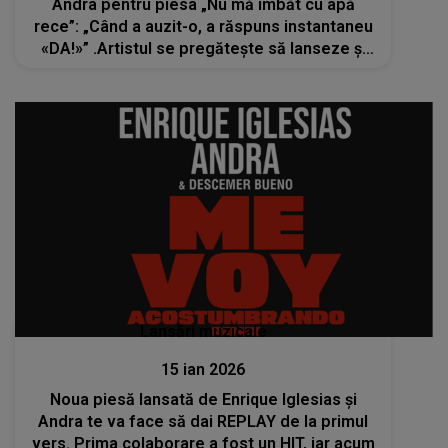
Andra pentru piesa „Nu mă îmbăt cu apă
rece”: „Când a auzit-o, a răspuns instantaneu
«DA!»” .Artistul se pregătește să lanseze și
un nou album
Lansări muzicale
15 ian 2026
Noua piesă lansată de Enrique Iglesias și
Andra te va face să dai REPLAY de la primul
vers. Prima colaborare a fost un HIT, iar acum