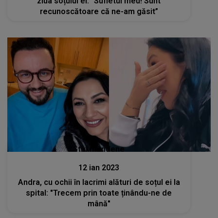
ziua soțului ei: ”Sufletul meu! Sunt
recunoscătoare că ne-am găsit”
Stiri mondene
12 ian 2023
Andra, cu ochii în lacrimi alături de soțul ei la
spital: "Trecem prin toate ținându-ne de
mână"