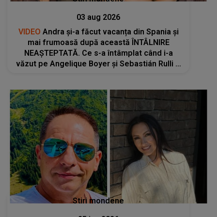
03 aug 2026
VIDEO
Andra și-a făcut vacanța din Spania și
mai frumoasă după această ÎNTÂLNIRE
NEAȘTEPTATĂ. Ce s-a întâmplat când i-a
văzut pe Angelique Boyer și Sebastián Rulli și
cum au petrecut restul zilei: "Sunt atât de
modești, atât de calzi și..."
Stiri mondene