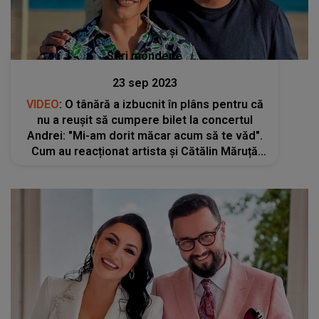
Stiri mondene
23 sep 2023
VIDEO
: O tânără a izbucnit în plâns pentru că
nu a reușit să cumpere bilet la concertul
Andrei: "Mi-am dorit măcar acum să te văd".
Cum au reacționat artista și Cătălin Măruță
când au văzut-o