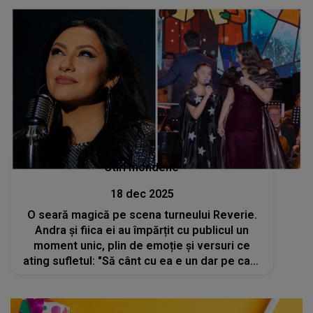
SHOW-ul... a dispărut.CE S-A ÎNTÂMPLAT
Stiri mondene
18 dec 2025
O seară magică pe scena turneului Reverie.
Andra și fiica ei au împărțit cu publicul un
moment unic, plin de emoție și versuri ce
ating sufletul: "Să cânt cu ea e un dar pe care
nu știu dacă îl pot pune în cuvinte. E bucurie,
e nod în gât și recunoștință"