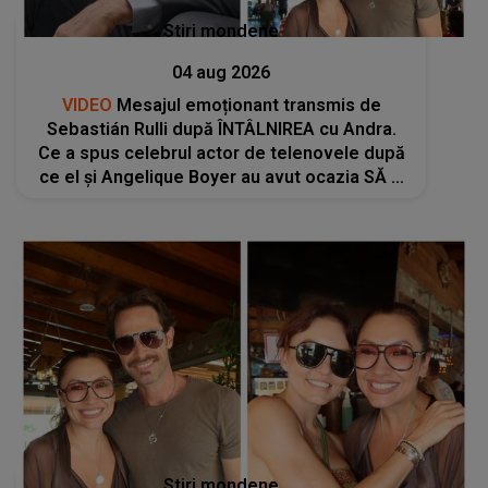
Stiri mondene
04 aug 2026
VIDEO
Mesajul emoționant transmis de
Sebastián Rulli după ÎNTÂLNIREA cu Andra.
Ce a spus celebrul actor de telenovele după
ce el și Angelique Boyer au avut ocazia SĂ O
CUNOASCĂ PERSONAL: "A fost o plăcere
să..."
Stiri mondene