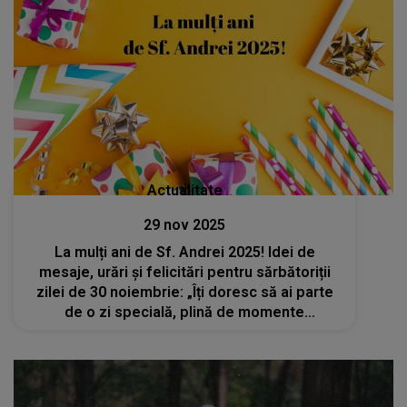
Actualitate
29 nov 2025
La mulți ani de Sf. Andrei 2025! Idei de
mesaje, urări și felicitări pentru sărbătoriții
zilei de 30 noiembrie: „Îți doresc să ai parte
de o zi specială, plină de momente
memorabile. Fie ca drumul vieții să-ți fie
presărat cu bucurii și împliniri”