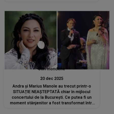
lacrimile: "Am tremurat. A fost nod în gât. Și
cu greu am dus piesa până la capăt"
Stiri mondene
20 dec 2025
Andra și Marius Manole au trecut printr-o
SITUAȚIE NEAȘTEPTATĂ chiar în mijlocul
concertului de la București. Ce putea fi un
moment stânjenitor a fost transformat într-
un gest impecabil, iar tot ce ar fi putut strica