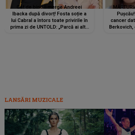
Cât de bine îi merge Andreei
MĂRTURIA
Ibacka după divorț! Fosta soție a
Pușcău!
lui Cabral a întors toate privirile în
cancer dato
prima zi de UNTOLD: „Parcă ai altă
Berkovich, 
strălucire, emani putere,
accident ru
încredere, siguranță...”
Dacă nu 
LANSĂRI MUZICALE