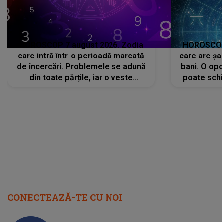
HOROSCOP 7 august 2026. Zodia
HOROSCOP 
care intră într-o perioadă marcată
care are șa
de încercări. Problemele se adună
bani. O opo
din toate părțile, iar o veste
poate schi
neașteptată îi dă planurile peste
la
cap
CONECTEAZĂ-TE CU NOI