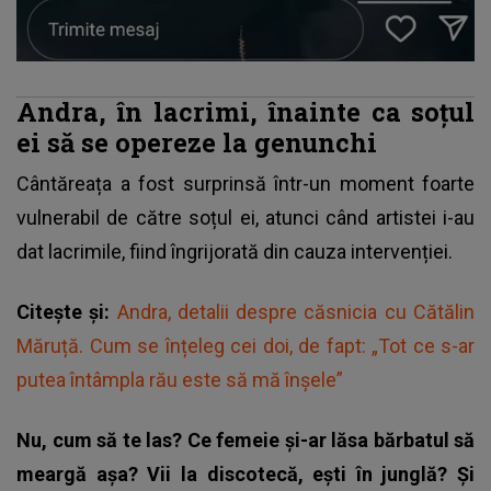
Andra, în lacrimi, înainte ca soțul
ei să se opereze la genunchi
Cântăreața a fost surprinsă într-un moment foarte
vulnerabil de către soțul ei, atunci când artistei i-au
dat lacrimile, fiind îngrijorată din cauza intervenției.
Citește și:
Andra, detalii despre căsnicia cu Cătălin
Măruță. Cum se înțeleg cei doi, de fapt: „Tot ce s-ar
putea întâmpla rău este să mă înșele”
Nu, cum să te las? Ce femeie și-ar lăsa bărbatul să
meargă așa? Vii la discotecă, ești în junglă? Și