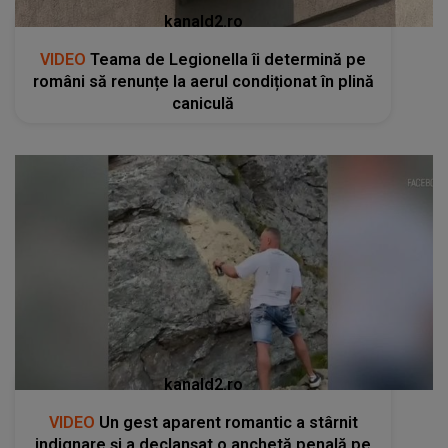
kanald2.ro
VIDEO
Teama de Legionella îi determină pe
români să renunțe la aerul condiționat în plină
caniculă
kanald2.ro
VIDEO
Un gest aparent romantic a stârnit
indignare și a declanșat o anchetă penală pe