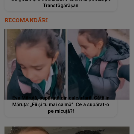
Transfăgărășan
RECOMANDĂRI
Eva Măruță, supărată din cale afară. Cătălin
Măruță: „Fii și tu mai calmă”. Ce a supărat-o
pe micuță?!