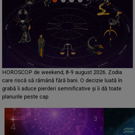
Emanuel a ținut ACEST DETALIU ASCUNS până
acum! În fața Alexandrei, concurentul din Casa Iubirii
face o MĂRTURISIRE NEAȘTEPTATĂ despre mama
sa: "I-am spus și ei în față, eu nu te iubesc pentru
că..."