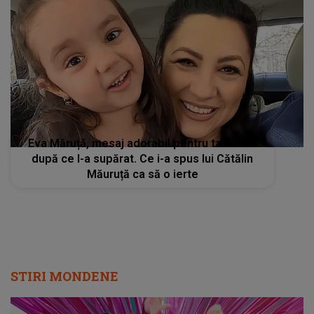
Eva Măruță, mesaj adorabil pentru tatăl său
după ce l-a supărat. Ce i-a spus lui Cătălin
Măuruță ca să o ierte
STIRI MONDENE