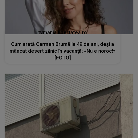
tvmania.libertatea.ro
Cum arată Carmen Brumă la 49 de ani, deși a
mâncat desert zilnic în vacanță: «Nu e noroc!»
[FOTO]