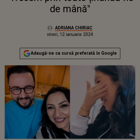
de mână"
Autor:
ADRIANA CHIRIAC
Publicat:
joi, 12 ianuarie 2023
Actualizat:
vineri, 12 ianuarie 2024
Adaugă-ne ca sursă preferată în Google