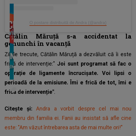
O postare distribuită de Andra (@andra)
Cătălin Măruță s-a accidentat la
genunchi în vacanță
Zilele trecute,
Cătălin Măruță
a dezvăluit că îi este
frică de intervenție:"
Joi sunt programat să fac o
operație de ligamente încrucișate. Voi lipsi o
perioadă de la emisiune. Îmi e frică de tot, îmi e
frică de intervenție"
.
Citește și:
Andra a vorbit despre cel mai nou
membru din familia ei. Fanii au insistat să afle cine
este: "Am văzut întrebarea asta de mai multe ori!"