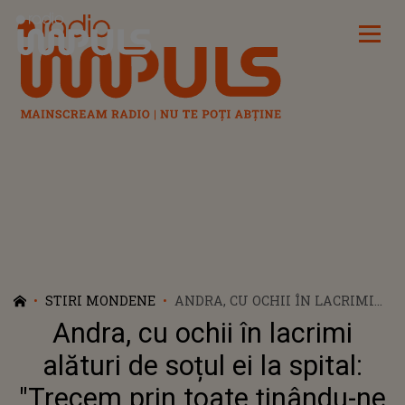
Radio Impuls
STIRI MONDENE
ANDRA, CU OCHII ÎN LACRIMI
ALĂTURI DE SOȚUL EI LA
Andra, cu ochii în lacrimi
SPITAL: "TRECEM PRIN TOATE
ȚINÂNDU-NE DE MÂNĂ"
alături de soțul ei la spital:
"Trecem prin toate ținându-ne