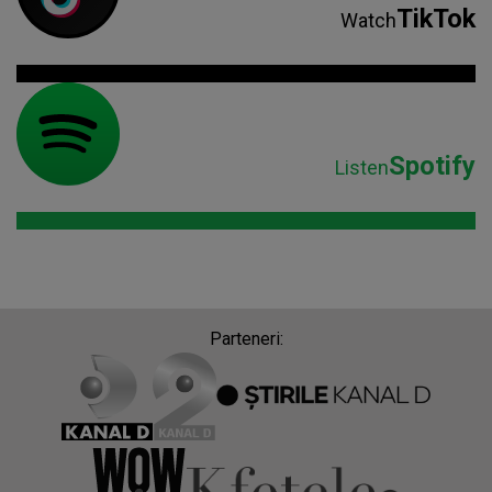
TikTok
Watch
Spotify
Listen
Parteneri: