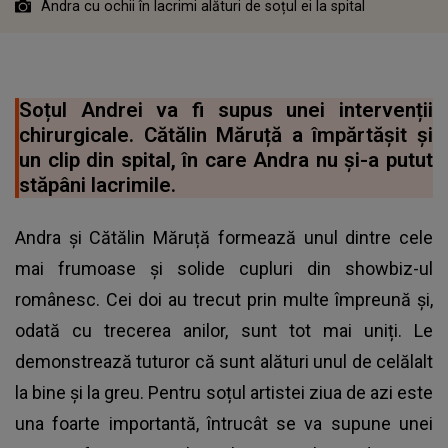
Andra cu ochii în lacrimi alături de soțul ei la spital
Soțul Andrei va fi supus unei intervenții
chirurgicale. Cătălin Măruță a împărtășit și
un clip din spital, în care Andra nu și-a putut
stăpâni lacrimile.
Andra și Cătălin Măruță formează unul dintre cele
mai frumoase și solide cupluri din showbiz-ul
românesc. Cei doi au trecut prin multe împreună și,
odată cu trecerea anilor, sunt tot mai uniți. Le
demonstrează tuturor că sunt alături unul de celălalt
la bine și la greu. Pentru soțul artistei ziua de azi este
una foarte importantă, întrucât se va supune unei