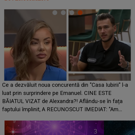
HOROSCOP de weekend, 8-9 august 2026. Zodia
-a
care riscă să rămână fără bani. O decizie luată în
grabă îi aduce pierderi semnificative și îi dă toate
planurile peste cap