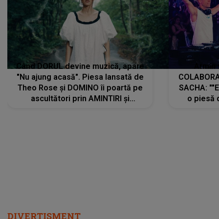
Când DORUL devine muzică, apare
Armin 
"Nu ajung acasă". Piesa lansată de
COLABORAR
Theo Rose și DOMINO îi poartă pe
SACHA: ""E
ascultători prin AMINTIRI și
o piesă 
REGĂSIRI, iar drumul emoțiilor
imediat pre
trece prin sufletul publicului:
cu mine șt
"Pentru toți cei care au plecat
păstrăm do
departe ca să le fie mai bine"
DIVERTISMENT