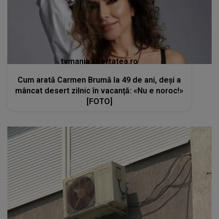
tvmania.libertatea.ro
Cum arată Carmen Brumă la 49 de ani, deși a
mâncat desert zilnic în vacanță: «Nu e noroc!»
[FOTO]