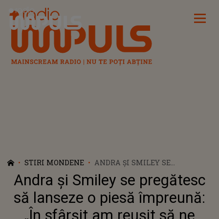
Radio Impuls
STIRI MONDENE
ANDRA ȘI SMILEY SE
PREGĂTESC SĂ LANSEZE O
Andra și Smiley se pregătesc
PIESĂ ÎMPREUNĂ: „ÎN SFÂRȘIT
AM REUȘIT SĂ NE
să lanseze o piesă împreună:
RECONECTĂM ȘI ÎN STUDIO”
„În sfârșit am reușit să ne