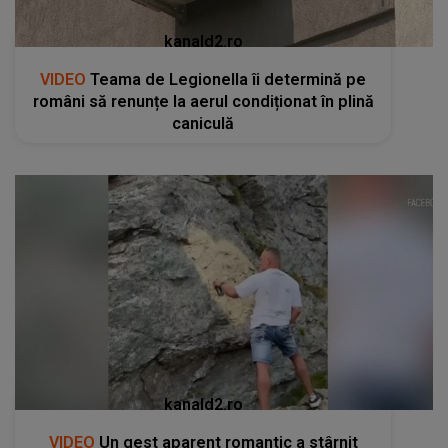
kanald2.ro
VIDEO
Teama de Legionella îi determină pe
români să renunțe la aerul condiționat în plină
caniculă
kanald2.ro
VIDEO
Un gest aparent romantic a stârnit