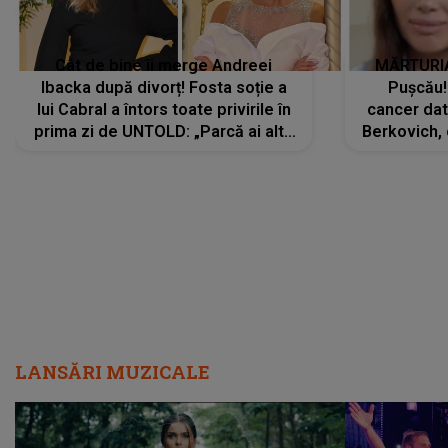
Cât de bine îi merge Andreei
MĂRTURIA
Ibacka după divorț! Fosta soție a
Pușcău!
lui Cabral a întors toate privirile în
cancer dato
prima zi de UNTOLD: „Parcă ai altă
Berkovich, 
strălucire, emani putere,
accident ru
încredere, siguranță...”
Dacă nu 
LANSĂRI MUZICALE