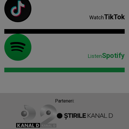
TikTok
Watch
Spotify
Listen
Parteneri: