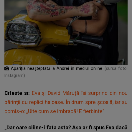
Apariția neașteptată a Andrei în mediul online
(sursa foto:
Instagram)
Citeste si:
Eva și David Măruță își surprind din nou
părinții cu replici haioase. În drum spre școală, iar au
comis-o: „Uite cum se îmbracă! E fierbinte”
„Dar oare ciiine-i fata asta? Așa ar fi spus Eva dacă