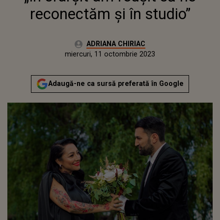
reconectăm și în studio”
Autor:
ADRIANA CHIRIAC
Publicat:
marți, 11 octombrie 2022
Actualizat:
miercuri, 11 octombrie 2023
Adaugă-ne ca sursă preferată în Google