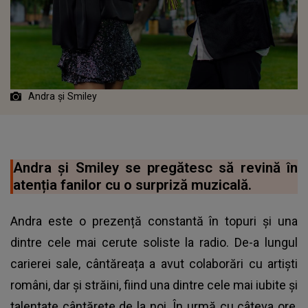
Andra și Smiley
Andra și Smiley se pregătesc să revină în
atenția fanilor cu o surpriză muzicală.
Andra este o prezență constantă în topuri și una
dintre cele mai cerute soliste la radio. De-a lungul
carierei sale, cântăreața a avut colaborări cu artiști
români, dar și străini, fiind una dintre cele mai iubite și
talentate cântărețe de la noi. În urmă cu câteva ore,