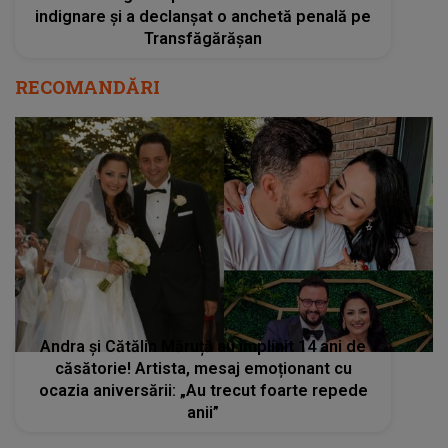
indignare și a declanșat o anchetă penală pe
Transfăgărășan
RECOMANDĂRI
Andra și Cătălin Măruță au împlinit 14 ani de
căsătorie! Artista, mesaj emoționant cu
ocazia aniversării: „Au trecut foarte repede
anii”