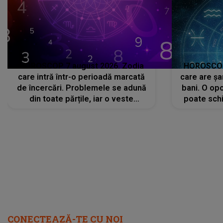
HOROSCOP 7 august 2026. Zodia
HOROSCOP 
care intră într-o perioadă marcată
care are șa
de încercări. Problemele se adună
bani. O opo
din toate părțile, iar o veste
poate schi
neașteptată îi dă planurile peste
la
cap
CONECTEAZĂ-TE CU NOI