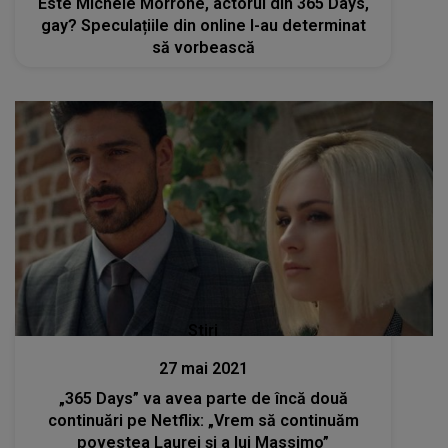
Este Michele Morrone, actorul din 365 Days,
gay? Speculațiile din online l-au determinat
să vorbească
Stiri
27 mai 2021
„365 Days” va avea parte de încă două
continuări pe Netflix: „Vrem să continuăm
povestea Laurei și a lui Massimo”