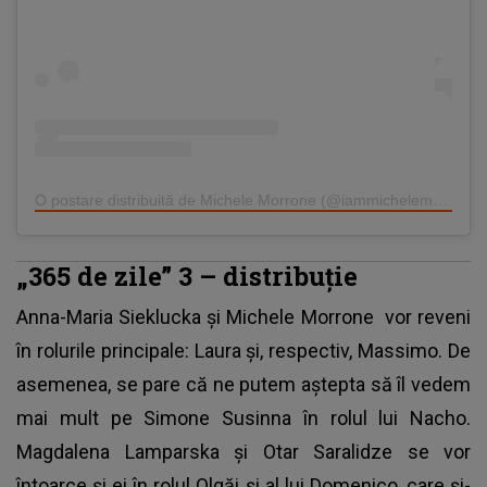
O postare distribuită de Michele Morrone (@iammichelemorroneofficial)
„365 de zile” 3 – distribuție
Anna-Maria Sieklucka și Michele Morrone
vor reveni
în rolurile principale: Laura și, respectiv, Massimo. De
asemenea, se pare că ne putem aștepta să îl vedem
mai mult pe Simone Susinna în rolul lui Nacho.
Magdalena Lamparska și Otar Saralidze se vor
întoarce și ei în rolul Olgăi și al lui Domenico, care și-