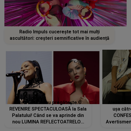
Radio Impuls cucerește tot mai mulți
ascultători: creșteri semnificative în audiență
Tania Turtureanu pregătește O
Alexandra
REVENIRE SPECTACULOASĂ la Sala
ușa cătr
Palatului! Când se va aprinde din
CONFES
nou LUMINA REFLECTOATRELOR
Avertismentu
pentru artistă: " Vor fi multe
rămas ÎNT