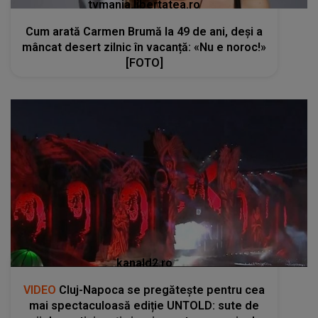
tvmania.libertatea.ro
Cum arată Carmen Brumă la 49 de ani, deși a
mâncat desert zilnic în vacanță: «Nu e noroc!»
[FOTO]
kanald2.ro
VIDEO
Cluj-Napoca se pregătește pentru cea
mai spectaculoasă ediție UNTOLD: sute de