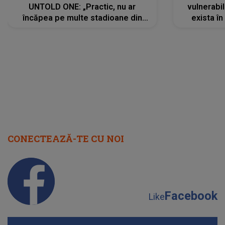
UNTOLD ONE: „Practic, nu ar
vulnerabil
încăpea pe multe stadioane din
exista în
lume”. Evenimentul începe joi, 6
august 2026
CONECTEAZĂ-TE CU NOI
Facebook
Like