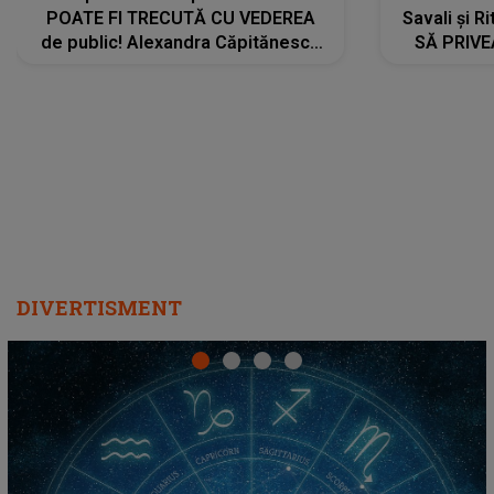
POATE FI TRECUTĂ CU VEDEREA
Savali și Ri
de public! Alexandra Căpitănescu
SĂ PRIV
a lansat VERSIUNEA LIVE a piesei
DIVERTISMENT