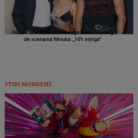
365 de zile! Fanii din întreaga lume se plâng
de scenariul filmului: „10% intrigă”
STIRI MONDENE