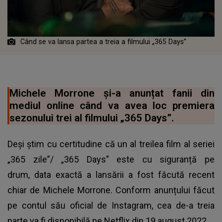
Când se va lansa partea a treia a filmului „365 Days”
Michele Morrone și-a anunțat fanii din
mediul online când va avea loc premiera
sezonului trei al filmului „365 Days”.
Deși știm cu certitudine că un al treilea film al seriei
„365 zile”/ „365 Days” este cu siguranță pe
drum, data exactă a lansării a fost făcută recent
chiar de Michele Morrone. Conform anunțului făcut
pe contul său oficial de Instagram, cea de-a treia
parte va fi disponibilă pe Netflix din 19 august 2022.