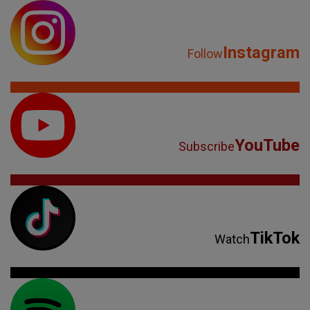
Instagram
Follow
YouTube
Subscribe
TikTok
Watch