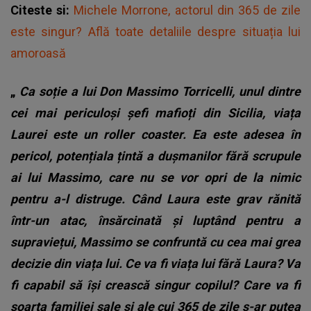
Citeste si:
Michele Morrone, actorul din 365 de zile
este singur? Află toate detaliile despre situația lui
amoroasă
„
Ca soție a lui Don Massimo Torricelli, unul dintre
cei mai periculoși șefi mafioți din Sicilia, viața
Laurei este un roller coaster.
Ea este adesea în
pericol, potențiala țintă a dușmanilor fără scrupule
ai lui Massimo, care nu se vor opri de la nimic
pentru a-l distruge. Când Laura este grav rănită
într-un atac, însărcinată și luptând pentru a
supraviețui, Massimo se confruntă cu cea mai grea
decizie din viața lui. Ce va fi viața lui fără Laura? Va
fi capabil să își crească singur copilul? Care va fi
soarta familiei sale și ale cui 365 de zile s-ar putea