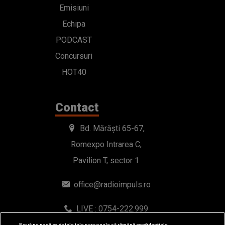
Emisiuni
Echipa
PODCAST
Concursuri
HOT40
Contact
Bd. Mărăști 65-67,
Romexpo Intrarea C,
Pavilion T, sector 1
office@radioimpuls.ro
LIVE : 0754-222.999
WhatsApp: 0754-222.999
Nouă ne pasă ca datele tale personale să rămână confidențiale