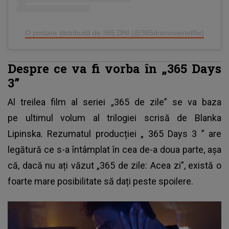
O postare distribuită de 365 DNI (@365dnimovienetflix)
Despre ce va fi vorba în „365 Days
3”
Al treilea film al seriei „365 de zile” se va baza
pe ultimul volum al trilogiei scrisă de Blanka
Lipinska. Rezumatul producției „
365 Days 3
” are
legătură ce s-a întâmplat în cea de-a doua parte, așa
că, dacă nu ați văzut „365 de zile: Acea zi”, există o
foarte mare posibilitate să dați peste spoilere.