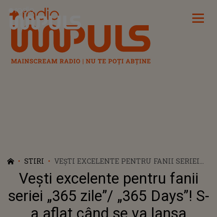
Radio Impuls
STIRI
VEȘTI EXCELENTE PENTRU FANII SERIEI
„365 ZILE”/ „365 DAYS”! S-A AFLAT CÂND SE
Vești excelente pentru fanii
VA LANSA PARTEA A TREIA A FILMULUI
seriei „365 zile”/ „365 Days”! S-
a aflat când se va lansa