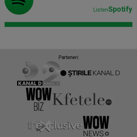
Spotify
Listen
Parteneri: