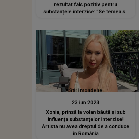
rezultat fals pozitiv pentru
substanțele interzise: ”Se temea să
nu o aresteze”
Stiri mondene
23 iun 2023
Xonia, prinsă la volan băută și sub
influența substanțelor interzise!
Artista nu avea dreptul de a conduce
în România