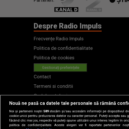
Parteneri:
Despre Radio Impuls
Frecvențe Radio Impuls
Politica de confidentialitate
Politica de cookies
Gestionați preferințele
Contact
Termeni si conditii
Cod deontologic
Nouă ne pasă ca datele tale personale să rămână confi
Regulamente
Noi și partenerii noștri
589
stocăm și/sau accesăm informații pe dispozitivul dvs.
cookie unici pentru prelucrarea datelor cu caracter personal. Puteți accepta sau g
făcând clic mai jos, respectiv vă puteți opune utilizării unui interes legitim în 
politica de confidențialitate. Aceste alegeri vor fi raportate partenerilor no