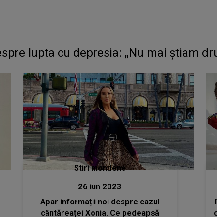
espre lupta cu depresia: „Nu mai știam dr
Stiri mondene
26 iun 2023
Apar informații noi despre cazul
cântăreaței Xonia. Ce pedeapsă