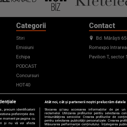
Categorii
Contact
Stiri
Bd. Mărăști 65
Emisiuni
Romexpo Intrarea
Echipa
Pavilion T, sector 
PODCAST
Concursuri
HOT40
dențiale
Atât noi, cât și partenerii noștri prelucrăm datele 
, precum identificatorii
Stocarea și/sau accesarea informațiilor de pe un 
reclamelor. Utilizarea profilurilor pentru selectarea con
estiona preferințele dvs.
îmbunătățirea serviciilor. Crearea profilurilor de conținu
orice moment pe pagina cu
pentru selectarea publicității personalizate. Crearea profil
ștri și nu vă vor afecta
Măsurarea performanței conținutului. Înțelegerea public