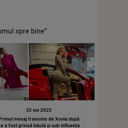
umul spre bine”
Stiri mondene
23 iun 2023
Primul mesaj transmis de Xonia după
ce a fost prinsă băută și sub influența