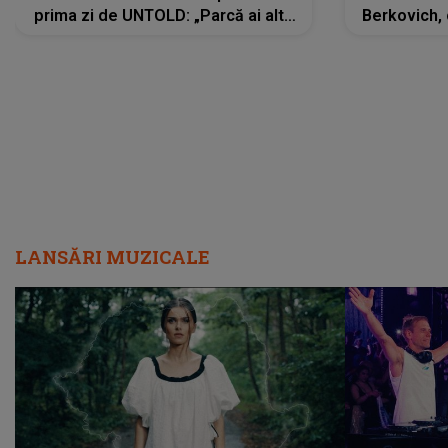
prima zi de UNTOLD: „Parcă ai altă
Berkovich, 
strălucire, emani putere,
accident ru
încredere, siguranță...”
Dacă nu 
LANSĂRI MUZICALE