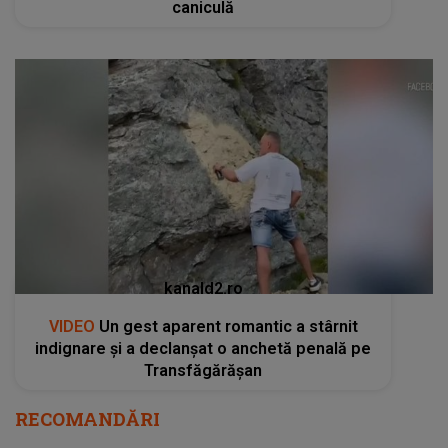
caniculă
kanald2.ro
VIDEO
Un gest aparent romantic a stârnit
indignare și a declanșat o anchetă penală pe
Transfăgărășan
RECOMANDĂRI