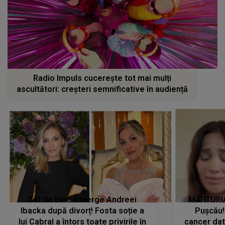
Radio Impuls cucerește tot mai mulți
ascultători: creșteri semnificative în audiență
Cât de bine îi merge Andreei
MĂRTURIA
Ibacka după divorț! Fosta soție a
Pușcău!
lui Cabral a întors toate privirile în
cancer dato