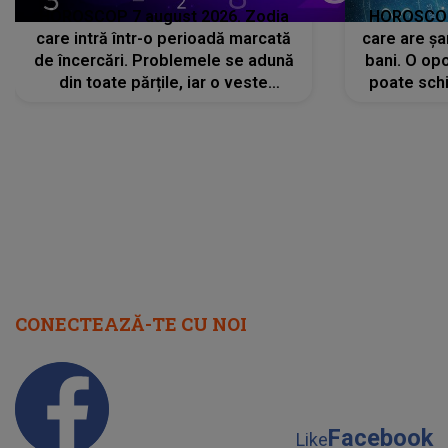
HOROSCOP 7 august 2026. Zodia
HOROSCOP 
care intră într-o perioadă marcată
care are șa
de încercări. Problemele se adună
bani. O opo
din toate părțile, iar o veste
poate schi
neașteptată îi dă planurile peste
la
cap
CONECTEAZĂ-TE CU NOI
Facebook
Like