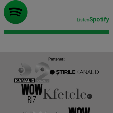
Spotify
Listen
Parteneri: