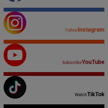
Instagram
Follow
YouTube
Subscribe
TikTok
Watch