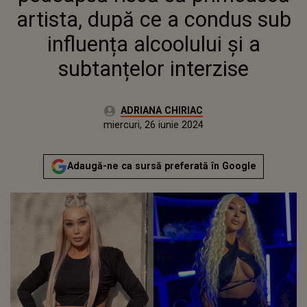
SUBTANȚELOR INTERZISE
artista, după ce a condus sub
influența alcoolului și a
subtanțelor interzise
Autor:
ADRIANA CHIRIAC
Publicat:
luni, 26 iunie 2023
Actualizat:
miercuri, 26 iunie 2024
Adaugă-ne ca sursă preferată în Google