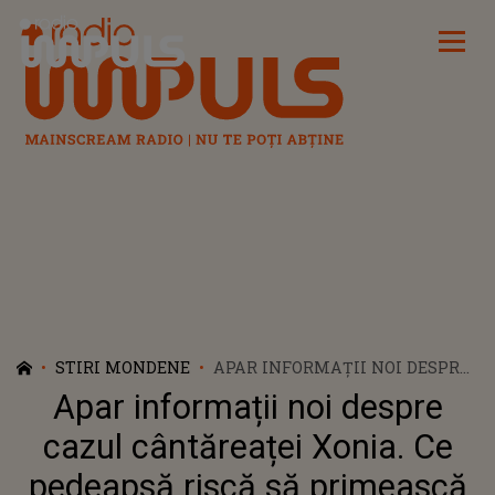
Radio Impuls
STIRI MONDENE
APAR INFORMAȚII NOI DESPRE
CAZUL CÂNTĂREAȚEI XONIA. CE
Apar informații noi despre
PEDEAPSĂ RISCĂ SĂ
PRIMEASCĂ ARTISTA, DUPĂ CE
cazul cântăreaței Xonia. Ce
A CONDUS SUB INFLUENȚA
pedeapsă riscă să primească
ALCOOLULUI ȘI A