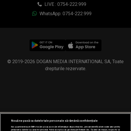
LIVE : 0754-222.999
WhatsApp: 0754-222.999
© 2019-2026 DOGAN MEDIA INTERNATIONAL SA, Toate
drepturile rezervate.
Nouă ne pasă ca datele tale personale să rămână confidențiale
Noi și partenerii noștri
589
stocăm și/sau accesăm informații pe dispozitivul dvs., precum identificatorii cookie unici pentru
prelucrarea datelor cu caracter personal. Puteți accepta sau gestiona preferințele dvs. făcând clic mai jos, respectiv vă