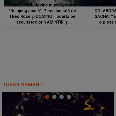
Când DORUL devine muzică, apare
Armin 
"Nu ajung acasă". Piesa lansată de
COLABORAR
Theo Rose și DOMINO îi poartă pe
SACHA: ""E
ascultători prin AMINTIRI și
o piesă 
REGĂSIRI, iar drumul emoțiilor
imediat pre
trece prin sufletul publicului:
cu mine șt
"Pentru toți cei care au plecat
păstrăm do
departe ca să le fie mai bine"
DIVERTISMENT