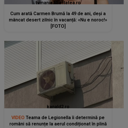
tvmania.libertatea.ro
Cum arată Carmen Brumă la 49 de ani, deși a
mâncat desert zilnic în vacanță: «Nu e noroc!»
[FOTO]
kanald2.ro
VIDEO
Teama de Legionella îi determină pe
români să renunțe la aerul condiționat în plină