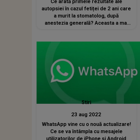
Ce arată primele rezultate ale
autopsiei în cazul fetiței de 2 ani care
a murit la stomatolog, după
anestezia generală? Aceasta a mai
fost sedată și în urmă cu un an, la
aceeași clinică. Declarațiile
procurorilor
Stiri
23 aug 2022
WhatsApp vine cu o nouă actualizare!
Ce se va întâmpla cu mesajele
utilizatorilor de iPhone și Android