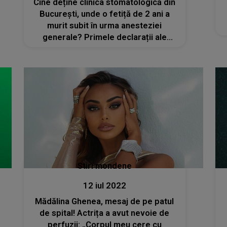
Cine deține clinica stomatologică din
București, unde o fetiță de 2 ani a
murit subit în urma anesteziei
generale? Primele declarații ale
tatălui: „Au omorât-o, asta este
părerea mea. Nu știu ce a fost,
inconștiență, neatenție”
Stiri mondene
12 iul 2022
Mădălina Ghenea, mesaj de pe patul
de spital! Actrița a avut nevoie de
perfuzii: „Corpul meu cere cu