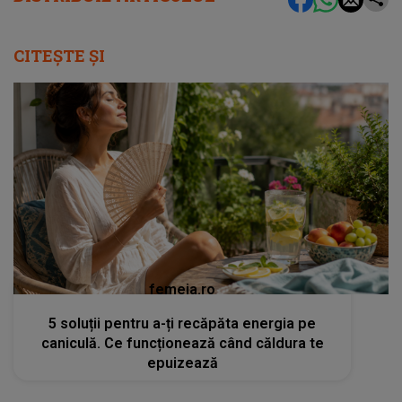
CITEȘTE ȘI
femeia.ro
5 soluții pentru a-ți recăpăta energia pe
caniculă. Ce funcționează când căldura te
epuizează