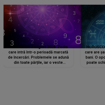
că..."
HOROSCOP 7 august 2026. Zodia
HOROSCOP 
care intră într-o perioadă marcată
care are șa
de încercări. Problemele se adună
bani. O opo
din toate părțile, iar o veste
poate schi
neașteptată îi dă planurile peste
la
cap