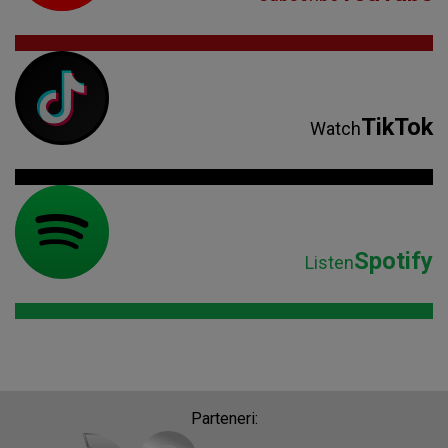
TikTok
Watch
Spotify
Listen
Parteneri: