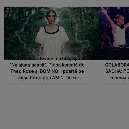
Când DORUL devine muzică, apare
Armin 
"Nu ajung acasă". Piesa lansată de
COLABORAR
Theo Rose și DOMINO îi poartă pe
SACHA: ""E
ascultători prin AMINTIRI și
o piesă 
REGĂSIRI, iar drumul emoțiilor
imediat pre
trece prin sufletul publicului:
cu mine șt
"Pentru toți cei care au plecat
păstrăm do
departe ca să le fie mai bine"