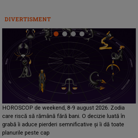
DIVERTISMENT
Emanuel a ținut ACEST DETALIU ASCUNS până
a
acum! În fața Alexandrei, concurentul din Casa Iubi
n
face o MĂRTURISIRE NEAȘTEPTATĂ despre ma
e
sa: "I-am spus și ei în față, eu nu te iubesc pentru