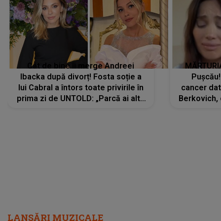
Cât de bine îi merge Andreei
MĂRTURIA
Ibacka după divorț! Fosta soție a
Pușcău!
lui Cabral a întors toate privirile în
cancer dato
prima zi de UNTOLD: „Parcă ai altă
Berkovich, 
strălucire, emani putere,
accident ru
încredere, siguranță...”
Dacă nu 
LANSĂRI MUZICALE