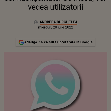
vedea utilizatorii
Autor:
ANDREEA BURGHELEA
Publicat:
vineri, 19 februarie 2021
Actualizat:
miercuri, 20 iulie 2022
Adaugă-ne ca sursă preferată în Google