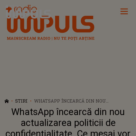
Radio Impuls
STIRI
WHATSAPP ÎNCEARCĂ DIN NOU
ACTUALIZAREA POLITICII DE
WhatsApp încearcă din nou
CONFIDENŢIALITATE. CE MESAJ VOR
VEDEA UTILIZATORII
actualizarea politicii de
confidenţialitate. Ce mesaj vor