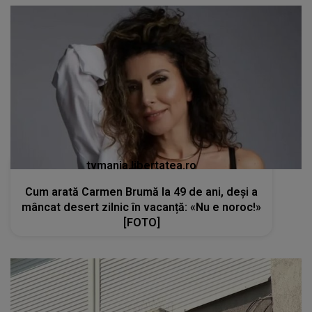
tvmania.libertatea.ro
Cum arată Carmen Brumă la 49 de ani, deși a
mâncat desert zilnic în vacanță: «Nu e noroc!»
[FOTO]