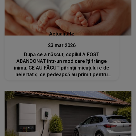
Actualitate
23 mar 2026
După ce a născut, copilul A FOST
ABANDONAT într-un mod care îți frânge
inima. CE AU FĂCUT părinții micuțului e de
neiertat și ce pedeapsă au primit pentru
fapta lor: "A fost aruncat în..."