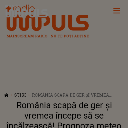
Radio Impuls
STIRI
ROMÂNIA SCAPĂ DE GER ȘI VREMEA
ÎNCEPE SĂ SE ÎNCĂLZEASCĂ! PROGNOZA
România scapă de ger și
METEO PENTRU URMĂTOAREA PERIOADĂ
vremea începe să se
încălzească! Prognoza meteo