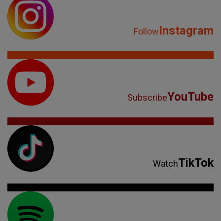
Instagram
Follow
YouTube
Subscribe
TikTok
Watch