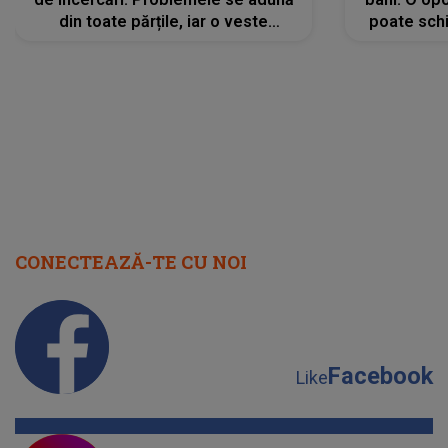
din toate părțile, iar o veste
poate schi
neașteptată îi dă planurile peste
la
cap
CONECTEAZĂ-TE CU NOI
Facebook
Like