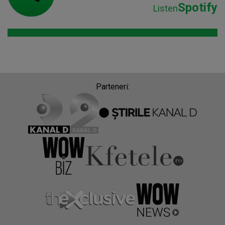
Spotify
Listen
Parteneri: