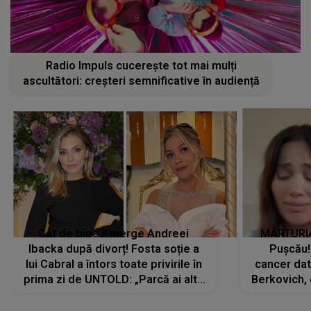
Radio Impuls cucerește tot mai mulți
ascultători: creșteri semnificative în audiență
Cât de bine îi merge Andreei
MĂRTURIA
Ibacka după divorț! Fosta soție a
Pușcău!
lui Cabral a întors toate privirile în
cancer dato
prima zi de UNTOLD: „Parcă ai altă
Berkovich, 
strălucire, emani putere,
accident ru
încredere, siguranță...”
Dacă nu 