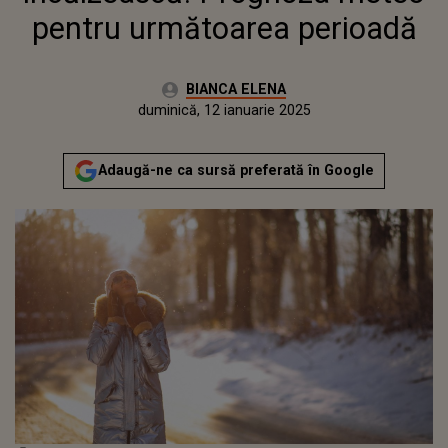
pentru următoarea perioadă
Autor:
BIANCA ELENA
Publicat:
vineri, 12 ianuarie 2024
Actualizat:
duminică, 12 ianuarie 2025
Adaugă-ne ca sursă preferată în Google