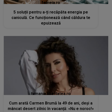
femeia.ro
5 soluții pentru a-ți recăpăta energia pe
caniculă. Ce funcționează când căldura te
epuizează
tvmania.libertatea.ro
Cum arată Carmen Brumă la 49 de ani, deși a
mâncat desert zilnic în vacanță: «Nu e noroc!»