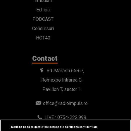
Emisiuni
Echipa
PODCAST
Concursuri
HOT40
Contact
Bd. Mărăști 65-67,
Romexpo Intrarea C,
Pavilion T, sector 1
office@radioimpuls.ro
LIVE : 0754-222.999
WhatsApp: 0754-222.999
Nouă ne pasă ca datele tale personale să rămână confidențiale