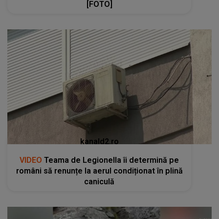
[FOTO]
kanald2.ro
VIDEO
Teama de Legionella îi determină pe
români să renunțe la aerul condiționat în plină
caniculă