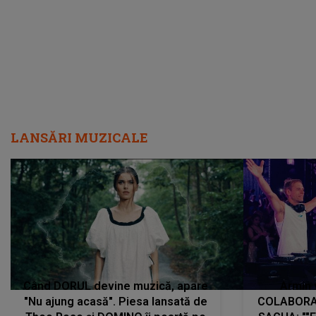
LANSĂRI MUZICALE
Când DORUL devine muzică, apare
Armin 
"Nu ajung acasă". Piesa lansată de
COLABORAR