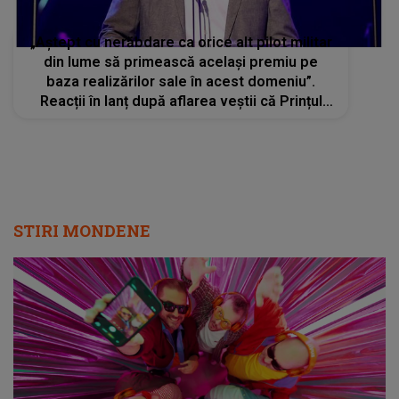
„Aștept cu nerăbdare ca orice alt pilot militar
din lume să primească același premiu pe
baza realizărilor sale în acest domeniu”.
Reacții în lanț după aflarea veștii că Prințul
Harry va fi numit "o legendă vie a aviației"
STIRI MONDENE