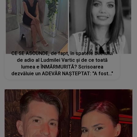
CE SE ASCUNDE, de fapt, în spatele biletului
de adio al Ludmilei Vartic și de ce toată
lumea e ÎNMĂRMURITĂ? Scrisoarea
dezvăluie un ADEVĂR NAȘTEPTAT: "A fost..."