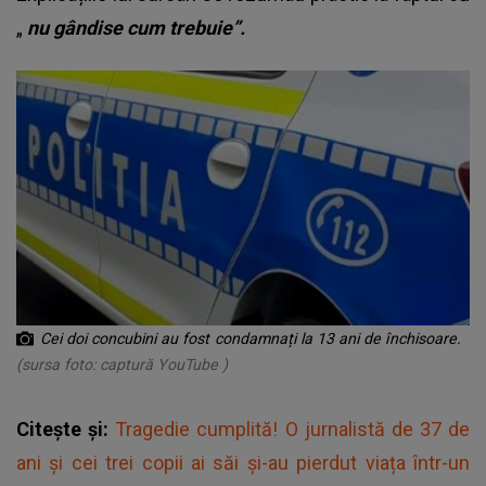
„
nu gândise cum trebuie”.
Cei doi concubini au fost condamnați la 13 ani de închisoare.
(sursa foto: captură YouTube )
Citește și:
Tragedie cumplită! O jurnalistă de 37 de
ani și cei trei copii ai săi și-au pierdut viața într-un