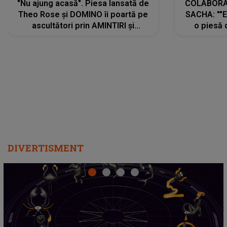
"Nu ajung acasă". Piesa lansată de
COLABORAR
Theo Rose și DOMINO îi poartă pe
SACHA: ""E
ascultători prin AMINTIRI și
o piesă 
REGĂSIRI, iar drumul emoțiilor
imediat pre
trece prin sufletul publicului:
cu mine șt
"Pentru toți cei care au plecat
păstrăm do
departe ca să le fie mai bine"
DIVERTISMENT