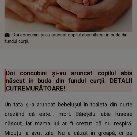
Doi concubini și-au aruncat copilul abia născut în buda din
fundul curții.
Doi concubini și-au aruncat copilul abia
născut în buda din fundul curții. DETALII
CUTREMURĂTOARE!
Un tată şi-a aruncat bebeluşul în toaleta din curte
crezând că este... mort. Băieţelul abia fusese
născut, iar mama lui ar fi crezut că nu respiră.
Micuțul a avut zile. Nu a căzut în groapă, ci pe