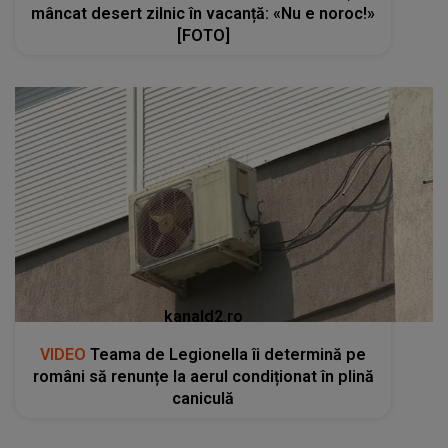
mâncat desert zilnic în vacanță: «Nu e noroc!»
[FOTO]
kanald2.ro
VIDEO
Teama de Legionella îi determină pe
români să renunțe la aerul condiționat în plină
caniculă