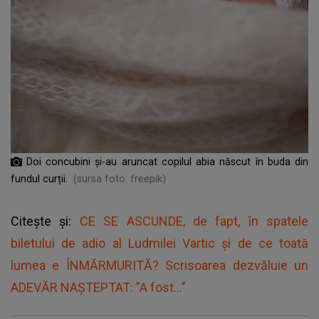
Doi concubini și-au aruncat copilul abia născut în buda din
fundul curții.
(sursa foto: freepik)
Citește și:
CE SE ASCUNDE, de fapt, în spatele
biletului de adio al Ludmilei Vartic și de ce toată
lumea e ÎNMĂRMURITĂ? Scrisoarea dezvăluie un
ADEVĂR NAȘTEPTAT: "A fost..."