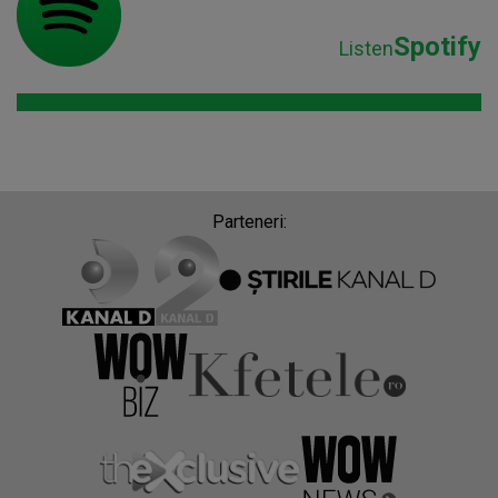
Spotify
Listen
Parteneri: