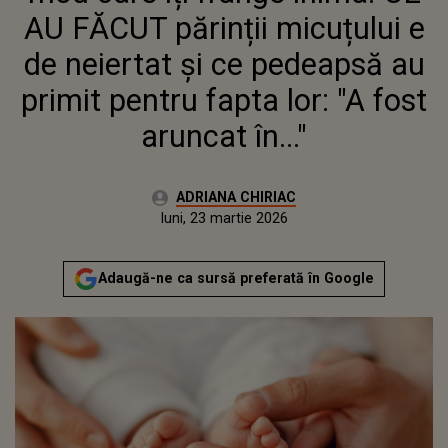
FOST ARUNCAT ÎN..."
AU FĂCUT părinții micuțului e
de neiertat și ce pedeapsă au
primit pentru fapta lor: "A fost
aruncat în..."
Autor:
ADRIANA CHIRIAC
Publicat:
luni, 23 martie 2026
Actualizat:
luni, 23 martie 2026
Adaugă-ne ca sursă preferată în Google