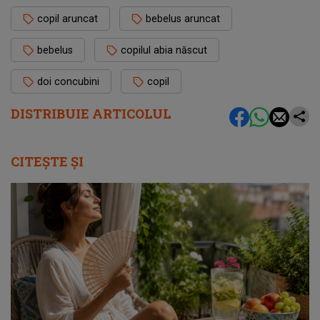
copil aruncat
bebelus aruncat
bebelus
copilul abia născut
doi concubini
copil
DISTRIBUIE ARTICOLUL
CITEȘTE ȘI