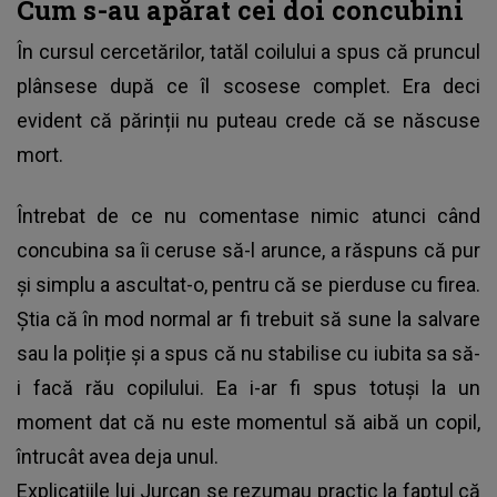
Cum s-au apărat cei doi concubini
În cursul cercetărilor,
tatăl coilului a spus că pruncul
plânsese după ce îl scosese complet.
Era deci
evident că părinții nu puteau crede că se născuse
mort.
Întrebat de ce nu comentase nimic atunci când
concubina sa îi ceruse să-l arunce, a răspuns că pur
și simplu a ascultat-o, pentru că se pierduse cu firea.
Știa că în mod normal ar fi trebuit să sune la salvare
sau la poliție și a spus că nu stabilise cu iubita sa să-
i facă rău copilului. Ea i-ar fi spus totuși la un
moment dat că nu este momentul să aibă un copil,
întrucât avea deja unul.
Explicațiile lui Jurcan se rezumau practic la faptul că