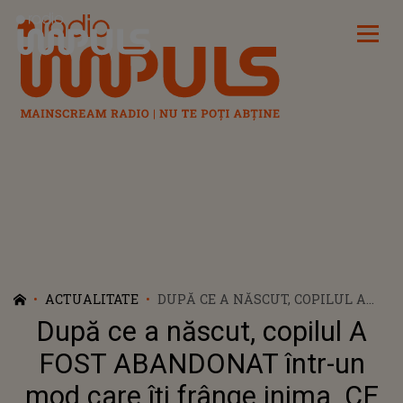
Radio Impuls
ACTUALITATE
DUPĂ CE A NĂSCUT, COPILUL A
FOST ABANDONAT ÎNTR-UN MOD
După ce a născut, copilul A
CARE ÎȚI FRÂNGE INIMA. CE AU
FĂCUT PĂRINȚII MICUȚULUI E DE
FOST ABANDONAT într-un
NEIERTAT ȘI CE PEDEAPSĂ AU
mod care îți frânge inima. CE
PRIMIT PENTRU FAPTA LOR: "A