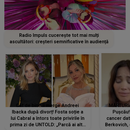
Radio Impuls cucerește tot mai mulți
ascultători: creșteri semnificative în audiență
Cât de bine îi merge Andreei
MĂRTURIA
Ibacka după divorț! Fosta soție a
Pușcău!
lui Cabral a întors toate privirile în
cancer dato
prima zi de UNTOLD: „Parcă ai altă
Berkovich, 