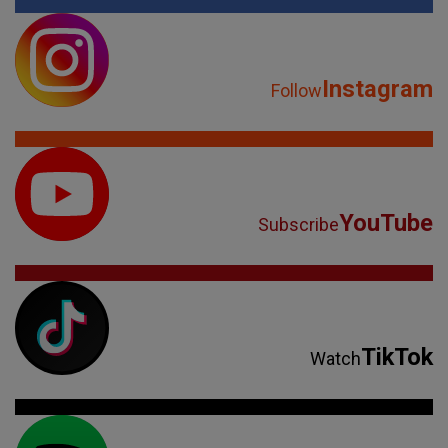
Instagram
Follow
YouTube
Subscribe
TikTok
Watch