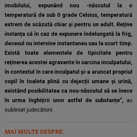
imobilului, expunând nou -născutul la o
temperatură de sub 0 grade Celsius, temperatură
extrem de scăzută chiar și pentru un adult. Reține
instanța că în caz de expunere îndelungată la frig,
decesul nu intervine instantaneu sau la scurt timp.
Există toate elementele de tipicitate pentru
reținerea acestei agravante în sarcina inculpatului,
în contextul în care inculpatul și-a aruncat propriul
copil în toaleta plină cu dejecții umane și urină,
existând posibilitatea ca nou-născutul să se înece
în urma înghițirii unor astfel de substanțe”,
au
subliniat judecătorii.
MAI MULTE DESPRE: