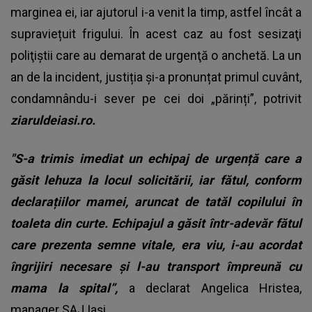
marginea ei, iar ajutorul i-a venit la timp, astfel încât a
supraviețuit frigului. În acest caz au fost sesizaţi
poliţiştii care au demarat de urgenţă o anchetă. La un
an de la incident, justiția și-a pronunțat primul cuvânt,
condamnându-i sever pe cei doi „părinți”, potrivit
ziaruldeiasi.ro.
"S-a trimis imediat un echipaj de urgență care a
găsit lehuza la locul solicitării, iar fătul, conform
declarațiilor mamei, aruncat de tatăl copilului în
toaleta din curte. Echipajul a găsit într-adevăr fătul
care prezenta semne vitale, era viu, i-au acordat
îngrijiri necesare și l-au transport împreună cu
mama la spital”,
a declarat Angelica Hristea,
manager SAJ Iași.