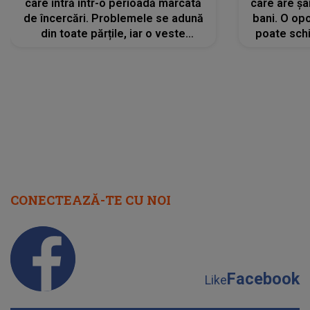
care intră într-o perioadă marcată
care are șa
de încercări. Problemele se adună
bani. O opo
din toate părțile, iar o veste
poate schi
neașteptată îi dă planurile peste
la
cap
CONECTEAZĂ-TE CU NOI
Facebook
Like