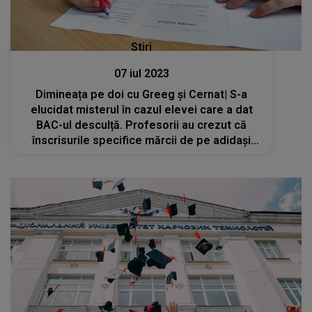
Stiri
07 iul 2023
Dimineața pe doi cu Greeg și Cernat| S-a
elucidat misterul în cazul elevei care a dat
BAC-ul desculță. Profesorii au crezut că
înscrisurile specifice mărcii de pe adidaşi
sunt ”surse de informare”