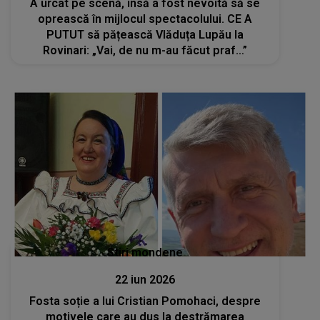
A urcat pe scenă, însă a fost nevoită să se
oprească în mijlocul spectacolului. CE A
PUTUT să pățească Vlăduța Lupău la
Rovinari: „Vai, de nu m-au făcut praf…”
Stiri mondene
22 iun 2026
Fosta soție a lui Cristian Pomohaci, despre
motivele care au dus la destrămarea