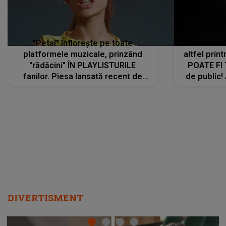
"Petal" înflorește pe toate
De această 
platformele muzicale, prinzând
altfel prin
"rădăcini" ÎN PLAYLISTURILE
POATE FI
fanilor. Piesa lansată recent de
de public!
Ariana Grande îi face pe
a lansat V
ascultători SĂ O ASCULTE PE
REPEAT
DIVERTISMENT