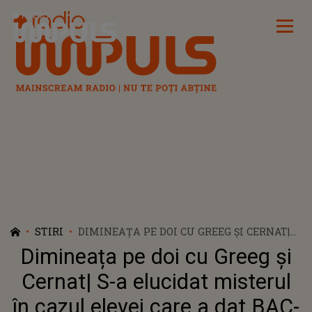
Radio Impuls
STIRI
DIMINEAȚA PE DOI CU GREEG ȘI CERNAT|
S-A ELUCIDAT MISTERUL ÎN CAZUL ELEVEI
Dimineața pe doi cu Greeg și
CARE A DAT BAC-UL DESCULȚĂ.
PROFESORII AU CREZUT CĂ ÎNSCRISURILE
Cernat| S-a elucidat misterul
SPECIFICE MĂRCII DE PE ADIDAŞI SUNT
în cazul elevei care a dat BAC-
”SURSE DE INFORMARE”