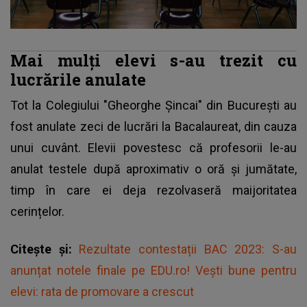
Mai mulţi elevi s-au trezit cu
lucrările anulate
Tot la Colegiului "Gheorghe Şincai" din Bucureşti au
fost anulate zeci de lucrări la Bacalaureat, din cauza
unui cuvânt. Elevii povestesc că profesorii le-au
anulat testele după aproximativ o oră și jumătate,
timp în care ei deja rezolvaseră maijoritatea
cerințelor.
Citește și:
Rezultate contestații BAC 2023: S-au
anunțat notele finale pe EDU.ro! Vești bune pentru
elevi: rata de promovare a crescut