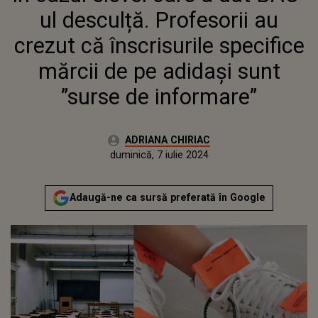
ul desculță. Profesorii au
crezut că înscrisurile specifice
mărcii de pe adidaşi sunt
”surse de informare”
Autor:
ADRIANA CHIRIAC
Publicat:
vineri, 7 iulie 2023
Actualizat:
duminică, 7 iulie 2024
Adaugă-ne ca sursă preferată în Google