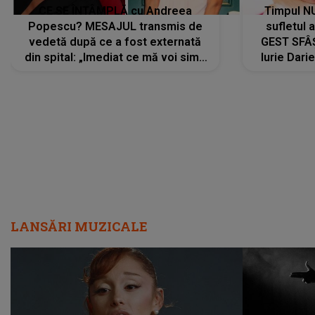
CE SE ÎNTÂMPLĂ cu Andreea
Timpul N
Popescu? MESAJUL transmis de
sufletul 
vedetă după ce a fost externată
GEST SFÂȘ
din spital: „Imediat ce mă voi simți
Iurie Dari
mai bine...”
măsură ce
LANSĂRI MUZICALE