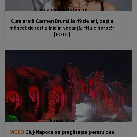
tvmania.libertatea.ro
Cum arată Carmen Brumă la 49 de ani, deși a
mâncat desert zilnic în vacanță: «Nu e noroc!»
[FOTO]
kanald2.ro
VIDEO
Cluj-Napoca se pregătește pentru cea