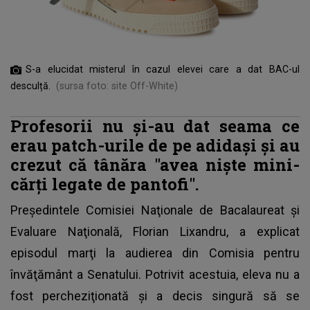
S-a elucidat misterul în cazul elevei care a dat BAC-ul
desculță.
(sursa foto: site Off-White)
Profesorii nu şi-au dat seama ce
erau patch-urile de pe adidaşi şi au
crezut că tânăra "avea niște mini-
cărți legate de pantofi".
Preşedintele Comisiei Naţionale de Bacalaureat şi
Evaluare Naţională, Florian Lixandru, a explicat
episodul marţi la audierea din Comisia pentru
învăţământ a Senatului. Potrivit acestuia, eleva nu a
fost percheziţionată şi a decis singură să se