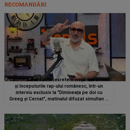
RECOMANDĂRI
Cabron a dezvăluit secretele vieții de familie
și începuturile rap-ului românesc, într-un
interviu exclusiv la "Dimineața pe doi cu
Greeg și Cernat", matinalul difuzat simultan la
Kanal D2 si Radio Impuls