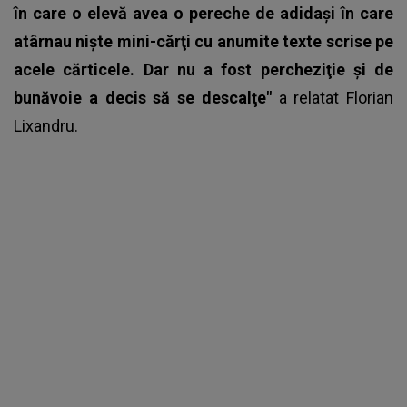
în care o elevă avea o pereche de adidaşi în care
atârnau nişte mini-cărţi cu anumite texte scrise pe
acele cărticele. Dar nu a fost percheziţie şi de
bunăvoie a decis să se descalţe"
a relatat Florian
Lixandru.