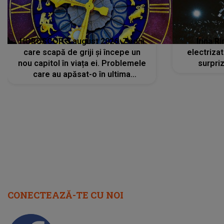
HOROSCOP 5 august 2026. Zodia
Irina R
care scapă de griji și începe un
electriza
nou capitol în viața ei. Problemele
surpri
care au apăsat-o în ultima
perioadă își găsesc, în sfârșit,
rezolvarea
CONECTEAZĂ-TE CU NOI