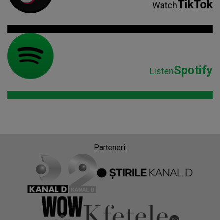
TikTok
Watch
Spotify
Listen
Parteneri: