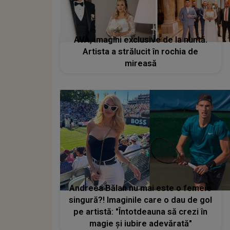
AVA, imagini exclusive de la nuntă.
Artista a strălucit în rochia de
mireasă
Andreea Bălan nu mai este o femeie
singură?! Imaginile care o dau de gol
pe artistă: "Întotdeauna să crezi în
magie și iubire adevărată"