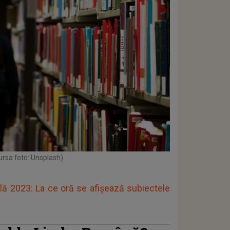
ursa foto: Unsplash)
ă 2023: La ce oră se afișează subiectele