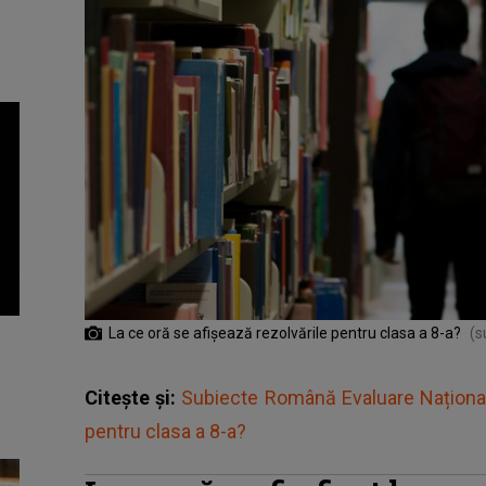
La ce oră se afișează rezolvările pentru clasa a 8-a?
(s
Citește și:
Subiecte Română Evaluare Național
pentru clasa a 8-a?