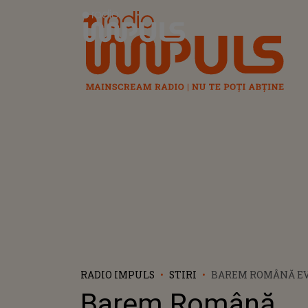
Radio Impuls
RADIO IMPULS
STIRI
BAREM ROMÂNĂ E
NAȚIONALĂ 2023: L
Barem Română
AFIȘEAZĂ REZOLV