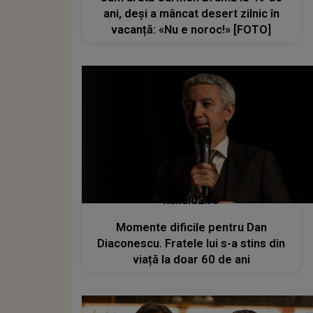
ani, deși a mâncat desert zilnic în
vacanță: «Nu e noroc!» [FOTO]
kanald2.ro
Momente dificile pentru Dan
Diaconescu. Fratele lui s-a stins din
viață la doar 60 de ani