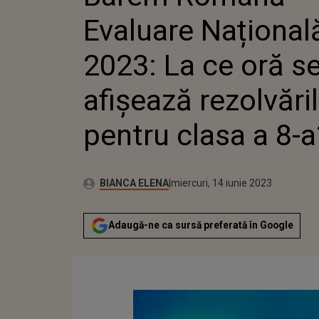
CLASA A 8-A?
Evaluare Național
2023: La ce oră s
afișează rezolvări
pentru clasa a 8-a
Autor:
Publicat:
BIANCA ELENA
miercuri, 14 iunie 2023
Adaugă-ne ca sursă preferată în Google