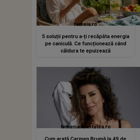
femeia.ro
5 soluții pentru a-ți recăpăta energia
pe caniculă. Ce funcționează când
căldura te epuizează
tvmania.libertatea.ro
Cum arată Carmen Brumă la 49 de