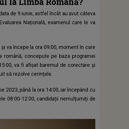
emul la Limba Română?
 data de 9 iunie, astfel încât au avut câteva
 Evaluarea Națională, examenul care le va
 și va începe la ora 09:00, moment în care
imba română, concepute pe baza programei
 15:00, va fi afișat baremul de corectare și
buit să rezolve cerințele.
ie 2023, până la ora 14:00, iar începând cu
rele 08:00-12:00, candidații nemulțumiți de