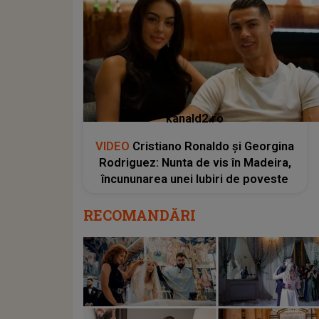
kanald2.ro
VIDEO
Cristiano Ronaldo și Georgina
Rodriguez: Nunta de vis în Madeira,
încununarea unei Iubiri de poveste
RECOMANDĂRI