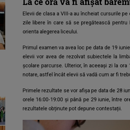
La ce oră va fi afișat bar
Elevii de clasa a VIII-a au încheiat cursurile pe
zile libere în care să se pregătească pentru
orienta alegerea liceului.
Primul examen va avea loc pe data de 19 iunie
elevii vor avea de rezolvat subiectele la l
școlare parcurse. Ulterior, în aceeași zi la ora
notare, astfel încât elevii să vadă cum ar fi tre
Primele rezultate se vor afișa pe data de 28 iun
orele 16:00-19:00 și până pe 29 iunie, între o
rezultatele obținute pot depune contestații.