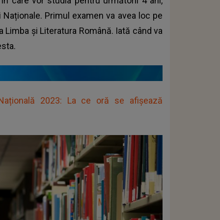
 în care vor studia pentru următorii 4 ani,
ii Naționale. Primul examen va avea loc pe
la Limba și Literatura Română. Iată când va
esta.
Națională 2023: La ce oră se afișează