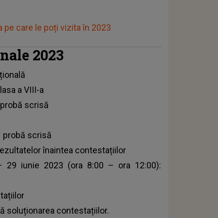
pe care le poți vizita în 2023
onale 2023
țională
asa a VIII-a
 probă scrisă
– probă scrisă
ezultatelor înaintea contestațiilor
– 29 iunie 2023 (ora 8:00 – ora 12:00):
ațiilor
pă soluționarea contestațiilor.