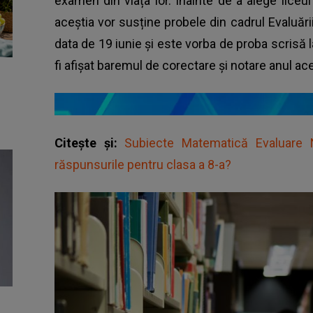
examen din viața lor. Înainte de a alege liceul
aceștia vor susține probele din cadrul Evaluăr
data de 19 iunie și este vorba de proba scrisă 
fi afișat baremul de corectare și notare anul ac
Citește și:
Subiecte Matematică Evaluare 
răspunsurile pentru clasa a 8-a?