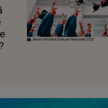
ă
e
le
Barem Română Evaluare Națională 2023
?