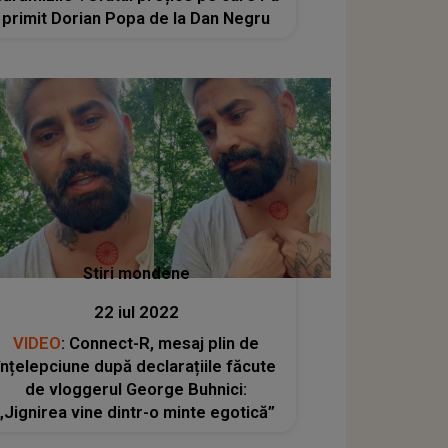
primit Dorian Popa de la Dan Negru
Stiri mondene
22 iul 2022
VIDEO
: Connect-R, mesaj plin de
înțelepciune după declarațiile făcute
de vloggerul George Buhnici:
„Jignirea vine dintr-o minte egotică”