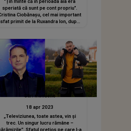
"Țin minte că în perioada aia era
speriată că sunt pe cont propriu".
Cristina Ciobănașu, cel mai important
sfat primit de la Ruxandra Ion, după
despărțirea de Vlad Gherman
Stiri mondene
18 apr 2023
„Televiziunea, toate astea, vin și
trec. Un singur lucru rămâne –
cărămizile”. Sfatul prețios pe care l-a