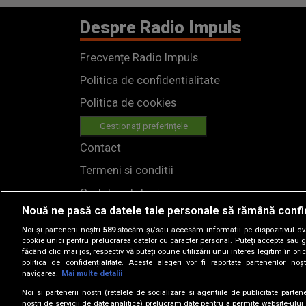
Despre Radio Impuls
Frecvențe Radio Impuls
Politica de confidentialitate
Politica de cookies
Gestionați preferințele
Contact
Termeni si conditii
Cod deontologic
Nouă ne pasă ca datele tale personale să rămână confi
Regulamente
Noi și partenerii noștri
589
stocăm și/sau accesăm informații pe dispozitivul dvs.
cookie unici pentru prelucrarea datelor cu caracter personal. Puteți accepta sau g
făcând clic mai jos, respectiv vă puteți opune utilizării unui interes legitim în 
politica de confidențialitate. Aceste alegeri vor fi raportate partenerilor no
navigarea.
Mai multe detalii
Noi si partenerii nostri (retelele de socializare si agentiile de publicitate parten
nostri de servicii de date analitice) prelucram date pentru a permite website-ului