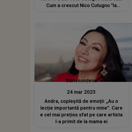
Cum a crescut Nico Cutugno "la
umbra" unui tată atât de iubit de o
lume întreagă
Stiri mondene
24 mar 2023
Andra, copleșită de emoții: „Au o
lecție importantă pentru mine”. Care
e cel mai prețios sfat pe care artista
l-a primit de la mama ei