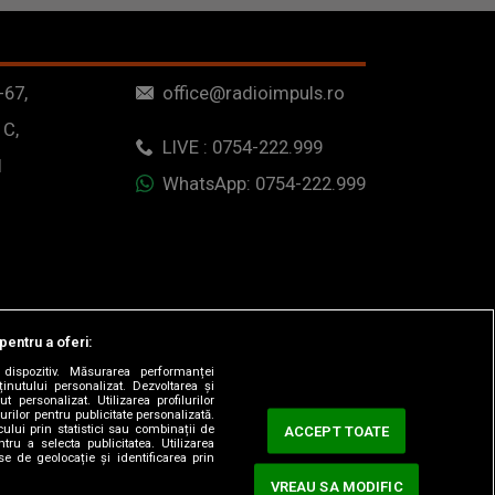
-67,
office@radioimpuls.ro
 C,
LIVE : 0754-222.999
1
WhatsApp: 0754-222.999
pentru a oferi:
dispozitiv. Măsurarea performanței
ținutului personalizat. Dezvoltarea și
t personalizat. Utilizarea profilurilor
urilor pentru publicitate personalizată.
ului prin statistici sau combinații de
ACCEPT TOATE
tru a selecta publicitatea. Utilizarea
se de geolocație și identificarea prin
VREAU SA MODIFIC