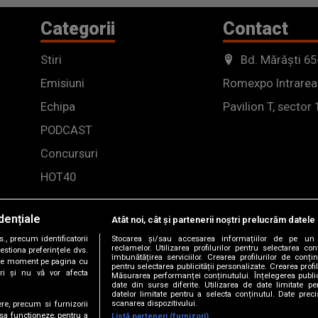
Categorii
Contact
Stiri
Bd. Mărăști 65
Emisiuni
Romexpo Intrarea
Echipa
Pavilion T, sector 
PODCAST
Concursuri
HOT40
dențiale
Atât noi, cât și partenerii noștri prelucrăm datele 
, precum identificatorii
Stocarea și/sau accesarea informațiilor de pe un 
reclamelor. Utilizarea profilurilor pentru selectarea con
estiona preferințele dvs.
îmbunătățirea serviciilor. Crearea profilurilor de conținu
orice moment pe pagina cu
pentru selectarea publicității personalizate. Crearea profil
ștri și nu vă vor afecta
Măsurarea performanței conținutului. Înțelegerea public
date din surse diferite. Utilizarea de date limitate pen
datelor limitate pentru a selecta conținutul. Date preci
scanarea dispozitivului.
ere, precum si furnizorii
 sa functioneze, pentru a
Listă parteneri (furnizori)