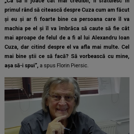
„Ca să îl joace cât mai credibil, îl sfătuiesc în
primul rând să citească despre Cuza cum am făcut
și eu și ar fi foarte bine ca persoana care îl va
machia pe el și îl va îmbrăca să caute să fie cât
mai aproape de felul de a fi al lui Alexandru Ioan
Cuza, dar citind despre el va afla mai multe. Cel
mai bine știi ce să facă? Să vorbească cu mine,
așa să-i spui”,
a spus Florin Piersic.