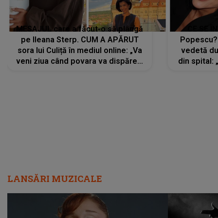
MESAJUL care a făcut-o să plângă
CE SE Î
pe Ileana Sterp. CUM A APĂRUT
Popescu?
sora lui Culiță în mediul online: „Va
vedetă du
veni ziua când povara va dispărea,
din spital:
iar lacrimile...”
LANSĂRI MUZICALE