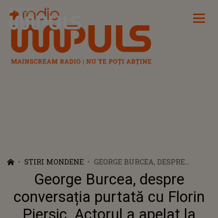
Radio Impuls
STIRI MONDENE
GEORGE BURCEA, DESPRE
CONVERSAȚIA PURTATĂ CU
George Burcea, despre
FLORIN PIERSIC. ACTORUL A
APELAT LA SFATURILE
conversația purtată cu Florin
MAESTRULUI DUPĂ CE A
Piersic. Actorul a apelat la
PRIMIT ROLUL LUI