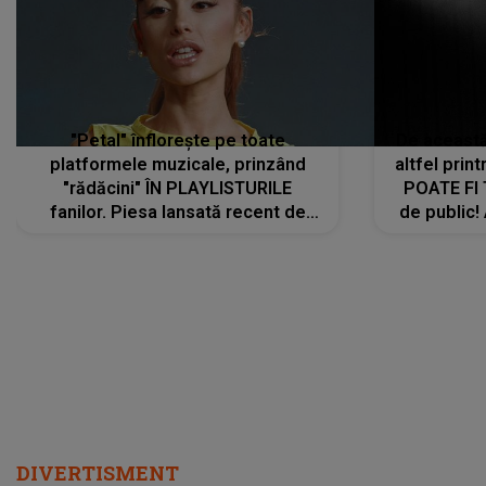
"Petal" înflorește pe toate
De această 
platformele muzicale, prinzând
altfel prin
"rădăcini" ÎN PLAYLISTURILE
POATE FI
fanilor. Piesa lansată recent de
de public!
Ariana Grande îi face pe
a lansat V
ascultători SĂ O ASCULTE PE
REPEAT
DIVERTISMENT