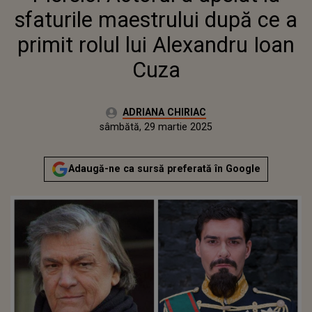
ALEXANDRU IOAN CUZA
sfaturile maestrului după ce a
primit rolul lui Alexandru Ioan
Cuza
Autor:
ADRIANA CHIRIAC
Publicat:
vineri, 29 martie 2024
Actualizat:
sâmbătă, 29 martie 2025
Adaugă-ne ca sursă preferată în Google