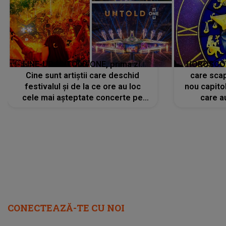
LINE-UP UNTOLD ONE, prima zi.
HOROSCOP 
Cine sunt artiștii care deschid
care scap
festivalul și de la ce ore au loc
nou capitol
cele mai așteptate concerte pe
care a
scena principală?
perioadă 
CONECTEAZĂ-TE CU NOI