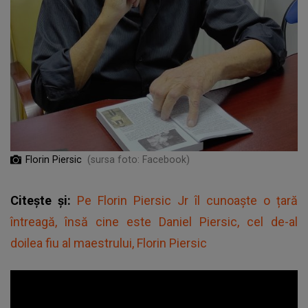
Florin Piersic
(sursa foto: Facebook)
Citește și:
Pe Florin Piersic Jr îl cunoaște o țară
întreagă, însă cine este Daniel Piersic, cel de-al
doilea fiu al maestrului, Florin Piersic