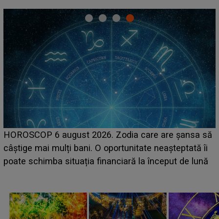
LINE-UP UNTOLD ONE, ziua 2. La ce oră urcă pe
să
scena principală a festivalului Zara Larsson? Artista
i
suedeză a ajuns deja în România și s-a filmat din
ă
camera de hotel