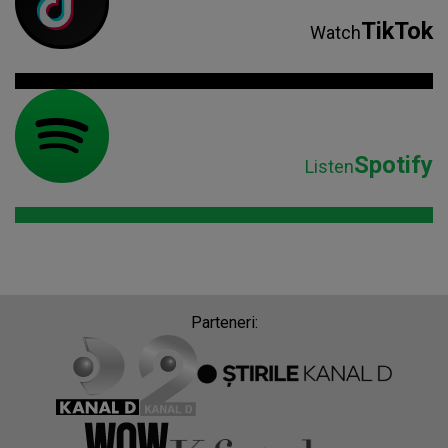
TikTok
Watch
Spotify
Listen
Parteneri: