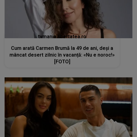
tvmania.libertatea.ro
Cum arată Carmen Brumă la 49 de ani, deși a
mâncat desert zilnic în vacanță: «Nu e noroc!»
[FOTO]