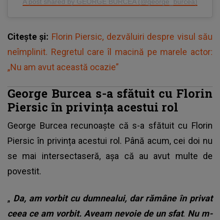
A post shared by GEORGE BURCEA (@george_burcea)
Citește și:
Florin Piersic, dezvăluiri despre visul său
neîmplinit. Regretul care îl macină pe marele actor:
„Nu am avut această ocazie”
George Burcea s-a sfătuit cu Florin
Piersic în privința acestui rol
George Burcea recunoaște că s-a sfătuit cu
Florin
Piersic
în privința acestui rol. Până acum, cei doi nu
se mai intersectaseră, așa că au avut multe de
povestit.
„
Da, am vorbit cu dumnealui, dar rămâne în privat
ceea ce am vorbit. Aveam nevoie de un sfat
.
Nu m-