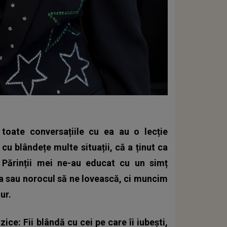
toate conversațiile cu ea au o lecție
u blândețe multe situații, că a ținut ca
. Părinții mei ne-au educat cu un simț
va sau norocul să ne lovească, ci muncim
ur.
zice: Fii blândă cu cei pe care îi iubești,