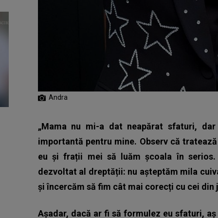
Andra
„Mama nu mi-a dat neapărat sfaturi, dar 
importantă pentru mine. Observ că tratează c
eu și frații mei să luăm școala în serios
dezvoltat al dreptății: nu așteptăm mila cui
și încercăm să fim cât mai corecți cu cei din j
Așadar, dacă ar fi să formulez eu sfaturi, aș 