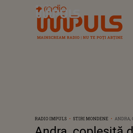
Radio Impuls
RADIO IMPULS
STIRI MONDENE
ANDRA, 
„AU O L
Andra, copleșită d
PENTRU 