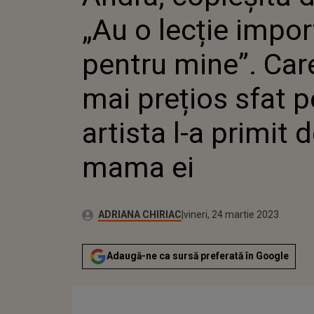
PREȚIOS
„Au o lecție impo
L-A PRI
pentru mine”. Care
mai prețios sfat p
artista l-a primit d
mama ei
Publicat:
Autor:
vineri, 24 martie 2023
Actualizat:
ADRIANA CHIRIAC
vineri, 24 martie 2023
Adaugă-ne ca sursă preferată în Google