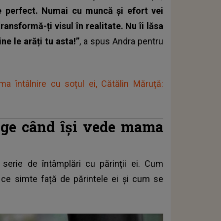
e perfect. Numai cu muncă și efort vei
ransformă-ți visul în realitate. Nu îi lăsa
ine le arăți tu asta!”
, a spus Andra pentru
ima întâlnire cu soțul ei, Cătălin Măruță:
nge când își vede mama
serie de întâmplări cu părinții ei. Cum
, ce simte față de părintele ei și cum se