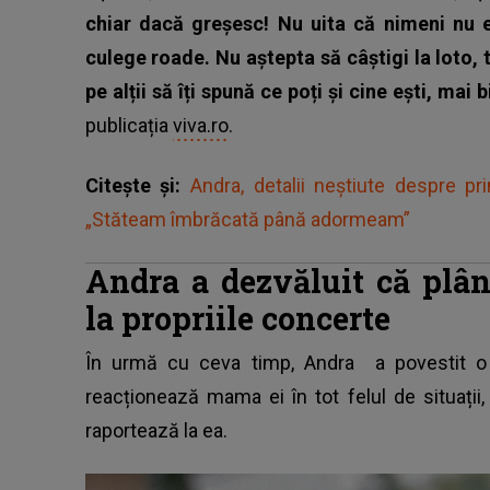
chiar dacă greșesc! Nu uita că nimeni nu 
culege roade. Nu aștepta să câștigi la loto, t
pe alții să îți spună ce poți și cine ești, mai b
publicația
viva.ro
.
Citește și:
Andra, detalii neștiute despre pr
„Stăteam îmbrăcată până adormeam”
Andra a dezvăluit că plâ
la propriile concerte
În urmă cu ceva timp,
Andra
a povestit o 
reacționează mama ei în tot felul de situații
raportează la ea.