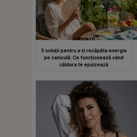
femeia.ro
5 soluții pentru a-ți recăpăta energia
pe caniculă. Ce funcționează când
căldura te epuizează