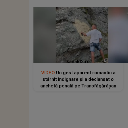
kanald2.ro
VIDEO
Un gest aparent romantic a
stârnit indignare și a declanșat o
anchetă penală pe Transfăgărășan