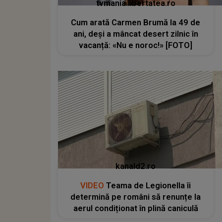
tvmania.libertatea.ro
Cum arată Carmen Brumă la 49 de
ani, deși a mâncat desert zilnic în
vacanță: «Nu e noroc!» [FOTO]
kanald2.ro
VIDEO
Teama de Legionella îi
determină pe români să renunțe la
aerul condiționat în plină caniculă