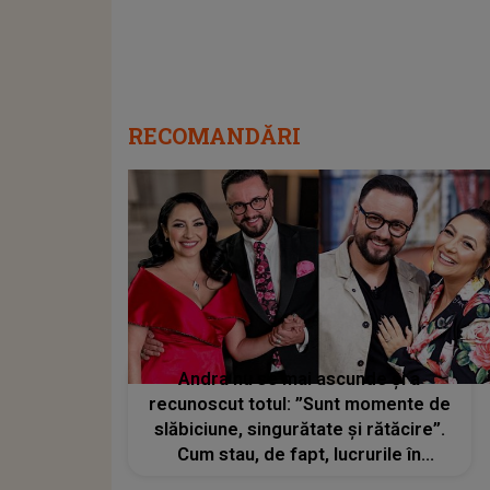
RECOMANDĂRI
Andra nu se mai ascunde și a
recunoscut totul: ”Sunt momente de
slăbiciune, singurătate și rătăcire”.
Cum stau, de fapt, lucrurile în
căsnicia ei cu Cătălin Măruță