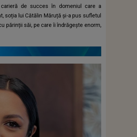
o carieră de succes în domeniul care a
t, soția lui Cătălin Măruță și-a pus sufletul
cu părinții săi, pe care îi îndrăgește enorm,