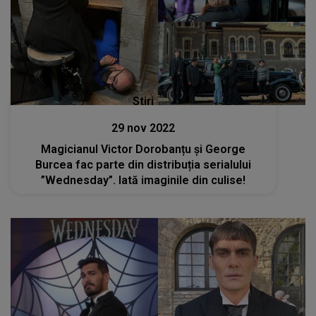
Stiri
29 nov 2022
Magicianul Victor Dorobanțu și George
Burcea fac parte din distribuția serialului
”Wednesday”. Iată imaginile din culise!