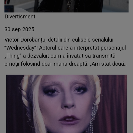
Divertisment
30 sep 2025
Victor Dorobanțu, detalii din culisele serialului
”Wednesday”! Actorul care a interpretat personajul
„Thing” a dezvăluit cum a învățat să transmită
emoții folosind doar mâna dreaptă: „Am stat două
luni într-un studio plin cu obiecte pe care să
exersez”