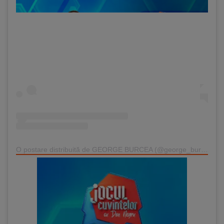
O postare distribuită de GEORGE BURCEA (@george_burcea)