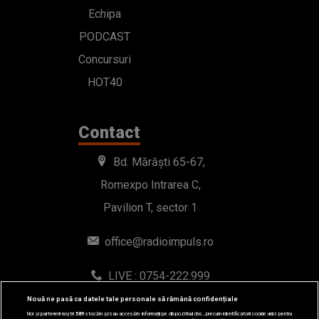
Echipa
PODCAST
Concursuri
HOT40
Contact
Bd. Mărăști 65-67,
Romexpo Intrarea C,
Pavilion T, sector 1
office@radioimpuls.ro
LIVE : 0754-222.999
WhatsApp: 0754-222.999
Nouă ne pasă ca datele tale personale să rămână confidențiale
Noi și partenerii noștri
589
stocăm și/sau accesăm informații pe dispozitivul dvs., precum identificatorii cookie unici pentru