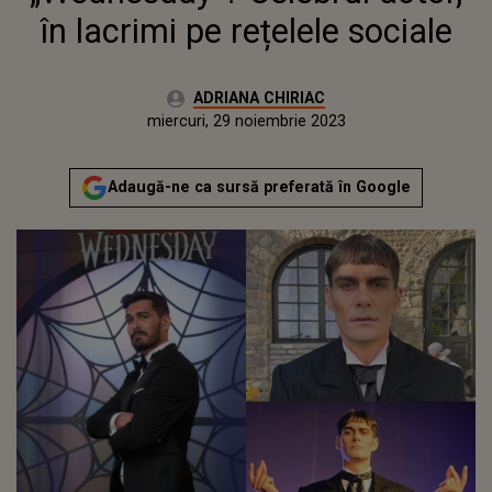
în lacrimi pe rețelele sociale
Autor:
ADRIANA CHIRIAC
Publicat:
marți, 29 noiembrie 2022
Actualizat:
miercuri, 29 noiembrie 2023
Adaugă-ne ca sursă preferată în Google