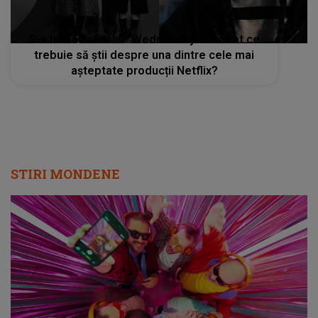
S-a lansat serialul ”Wednesday”! Iată tot ce
trebuie să știi despre una dintre cele mai
așteptate producții Netflix?
STIRI MONDENE