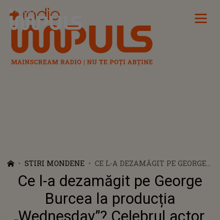
Radio Impuls
STIRI MONDENE
CE L-A DEZAMĂGIT PE GEORGE
BURCEA LA PRODUCȚIA
Ce l-a dezamăgit pe George
„WEDNESDAY”? CELEBRUL
ACTOR, ÎN LACRIMI PE
Burcea la producția
REȚELELE SOCIALE
„Wednesday”? Celebrul actor,