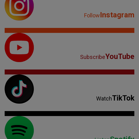
Instagram
Follow
YouTube
Subscribe
TikTok
Watch