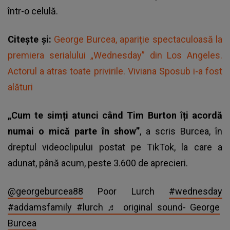
într-o celulă.
Citește și:
George Burcea, apariție spectaculoasă la
premiera serialului „Wednesday” din Los Angeles.
Actorul a atras toate privirile. Viviana Sposub i-a fost
alături
„Cum te simți atunci când Tim Burton îți acordă
numai o mică parte în show”
, a scris Burcea, în
dreptul videoclipului postat pe TikTok, la care a
adunat, până acum, peste 3.600 de aprecieri.
@georgeburcea88
Poor Lurch
#wednesday
#addamsfamily
#lurch
♬ original sound- George
Burcea