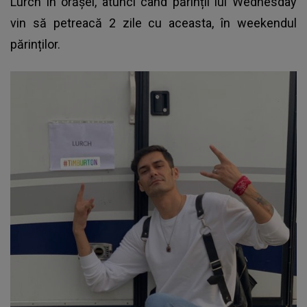
Lurch în orășel, atunci când părinții lui Wednesday
vin să petreacă 2 zile cu aceasta, în weekendul
părinților.