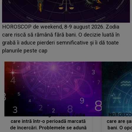
Emanuel a ținut ACEST DETALIU ASCUNS până
acum! În fața Alexandrei, concurentul din Casa Iubirii
face o MĂRTURISIRE NEAȘTEPTATĂ despre mama
sa: "I-am spus și ei în față, eu nu te iubesc pentru
că..."
HOROSCOP 7 august 2026. Zodia
HOROSCOP 
care intră într-o perioadă marcată
care are șa
de încercări. Problemele se adună
bani. O opo