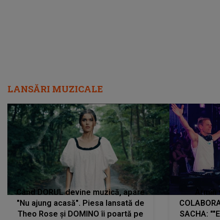
LANSĂRI MUZICALE
Când DORUL devine muzică, apare
Armin 
"Nu ajung acasă". Piesa lansată de
COLABORAR
Theo Rose și DOMINO îi poartă pe
SACHA: ""E