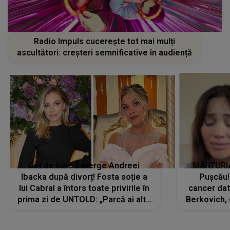
Radio Impuls cucerește tot mai mulți
ascultători: creșteri semnificative în audiență
Cât de bine îi merge Andreei
MĂRTURIA
Ibacka după divorț! Fosta soție a
Pușcău!
lui Cabral a întors toate privirile în
cancer dato
prima zi de UNTOLD: „Parcă ai altă
Berkovich, 
strălucire, emani putere,
accident ru
încredere, siguranță...”
Dacă nu 