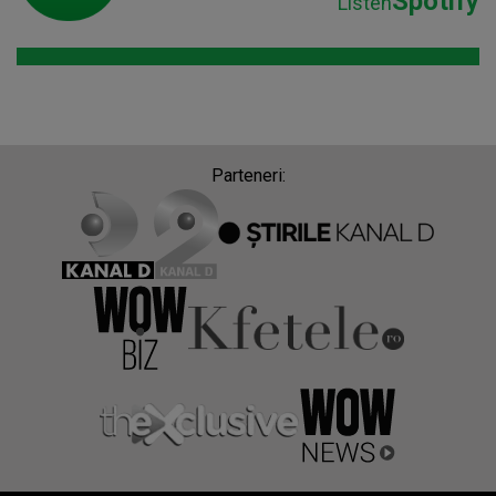
Spotify
Listen
Parteneri: