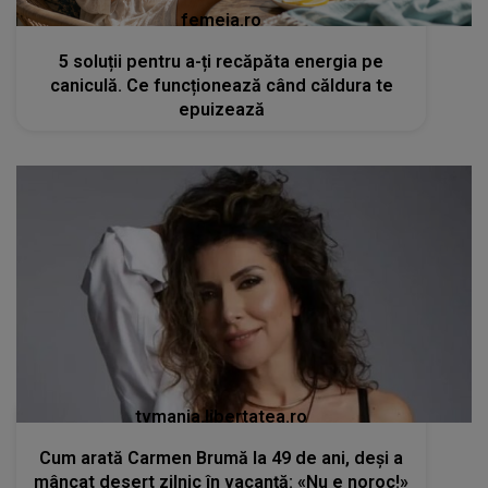
femeia.ro
5 soluții pentru a-ți recăpăta energia pe
caniculă. Ce funcționează când căldura te
epuizează
tvmania.libertatea.ro
Cum arată Carmen Brumă la 49 de ani, deși a
mâncat desert zilnic în vacanță: «Nu e noroc!»