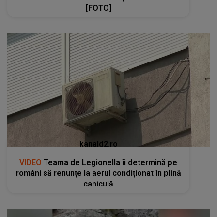
[FOTO]
kanald2.ro
VIDEO
Teama de Legionella îi determină pe
români să renunțe la aerul condiționat în plină
caniculă