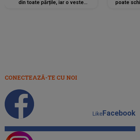
din toate părțile, iar o veste
poate schi
neașteptată îi dă planurile peste
la
cap
CONECTEAZĂ-TE CU NOI
Facebook
Like