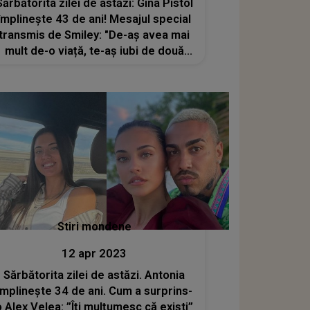
Sărbătorita zilei de astăzi: Gina Pistol
împlinește 43 de ani! Mesajul special
transmis de Smiley: "De-aș avea mai
mult de-o viață, te-aș iubi de două
ori"
Stiri mondene
12 apr 2023
Sărbătorita zilei de astăzi. Antonia
împlinește 34 de ani. Cum a surprins-
o Alex Velea: ”Îți mulțumesc că exiști”