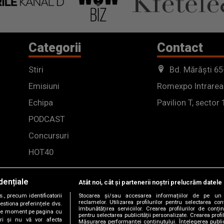
Categorii
Contact
Stiri
Bd. Mărăști 65
Emisiuni
Romexpo Intrarea
Echipa
Pavilion T, sector 
PODCAST
Concursuri
HOT40
dențiale
Atât noi, cât și partenerii noștri prelucrăm datele 
, precum identificatorii
Stocarea și/sau accesarea informațiilor de pe un 
reclamelor. Utilizarea profilurilor pentru selectarea con
estiona preferințele dvs.
îmbunătățirea serviciilor. Crearea profilurilor de conținu
orice moment pe pagina cu
pentru selectarea publicității personalizate. Crearea profil
ștri și nu vă vor afecta
Măsurarea performanței conținutului. Înțelegerea public