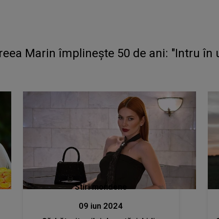
dreea Marin împlinește 50 de ani: "Intru î
Stiri mondene
09 iun 2024