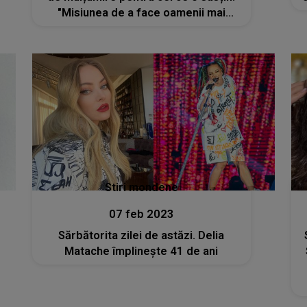
"Misiunea de a face oamenii mai
fericiți prin glasul meu, prin
cântecele mele"
Stiri mondene
07 feb 2023
Sărbătorita zilei de astăzi. Delia
Matache împlinește 41 de ani