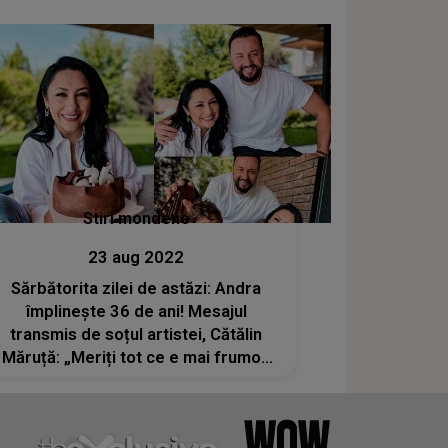
Stiri mondene
23 aug 2022
Sărbătorita zilei de astăzi: Andra
împlinește 36 de ani! Mesajul
transmis de soțul artistei, Cătălin
Măruță: „Meriți tot ce e mai frumos
pe lume”