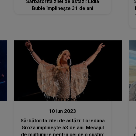
Sărbătorita zilei de astăzi: Lidia
Buble împlinește 31 de ani
Stiri mondene
10 iun 2023
Sărbătorita zilei de astăzi: Loredana
Groza împlinește 53 de ani. Mesajul
de mulțumire pentru cei ce o susțin: