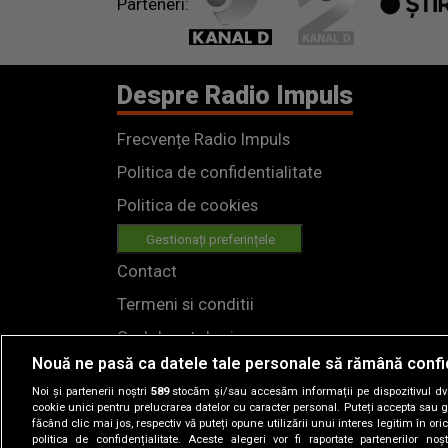
Parteneri:
Despre Radio Impuls
Frecvențe Radio Impuls
Politica de confidentialitate
Politica de cookies
Gestionați preferințele
Contact
Termeni si conditii
Cod deontologic
Nouă ne pasă ca datele tale personale să rămână confi
Regulamente
Noi și partenerii noștri
589
stocăm și/sau accesăm informații pe dispozitivul dvs.
cookie unici pentru prelucrarea datelor cu caracter personal. Puteți accepta sau g
făcând clic mai jos, respectiv vă puteți opune utilizării unui interes legitim în 
politica de confidențialitate. Aceste alegeri vor fi raportate partenerilor no