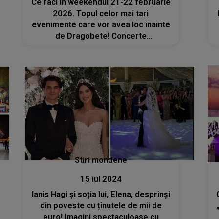
Ce faci în weekendul 21-22 februarie
2026. Topul celor mai tari
evenimente care vor avea loc înainte
de Dragobete! Concerte
electrizante, spectacole inedite,
târguri și ateliere pentru tine și cei
dragi
Stiri mondene
15 iul 2024
Ianis Hagi și soția lui, Elena, desprinși
din poveste cu ținutele de mii de
euro! Imagini spectaculoase cu