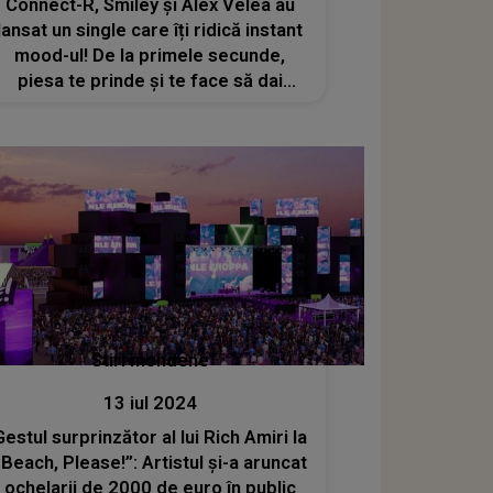
Connect-R, Smiley și Alex Velea au
lansat un single care îți ridică instant
mood-ul! De la primele secunde,
piesa te prinde și te face să dai
replay. IATĂ DE CE TREBUIE SĂ AI
"Cum Vrea Ea" ÎN PLAYLIST
Stiri mondene
13 iul 2024
Gestul surprinzător al lui Rich Amiri la
„Beach, Please!”: Artistul și-a aruncat
ochelarii de 2000 de euro în public