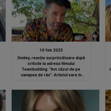
Stiri mondene
10 feb 2023
Smiley, reacție surprinzătoare după
criticile la adresa filmului
Teambuilding: ”Am căzut de pe
canapea de râs”. Artistul sare în
apărarea producției