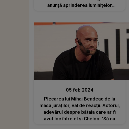
anunță aprinderea luminițelor
festive, focuri de artificii
impresionante și un concert live
susținut de Andia
Stiri mondene
05 feb 2024
Plecarea lui Mihai Bendeac de la
masa juraților, val de reacții. Actorul,
adevărul despre bătaia care ar fi
avut loc între el și Cheloo: "Să nu
acționezi într-o direcție violentă în