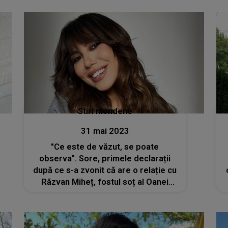
Stiri mondene
31 mai 2023
"Ce este de văzut, se poate
observa". Sore, primele declarații
după ce s-a zvonit că are o relație cu
Răzvan Miheț, fostul soț al Oanei
Matache