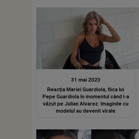
raport cu cineva care a suferit de
bullying în timpul școlii"
Stiri mondene
31 mai 2023
Reacția Mariei Guardiola, fiica lui
Pepe Guardiola în momentul când l-a
văzut pe Julian Alvarez. Imaginile cu
modelul au devenit virale