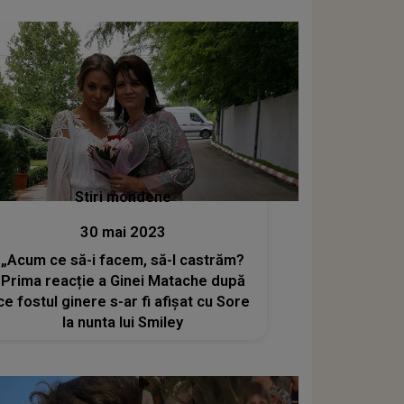
Stiri mondene
30 mai 2023
„Acum ce să-i facem, să-l castrăm?
Prima reacție a Ginei Matache după
ce fostul ginere s-ar fi afișat cu Sore
la nunta lui Smiley