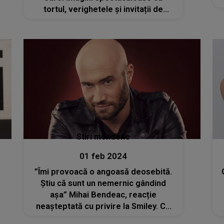
tortul, verighetele și invitații de
marcă
Stiri mondene
01 feb 2024
”Îmi provoacă o angoasă deosebită.
Știu că sunt un nemernic gândind
așa” Mihai Bendeac, reacție
neașteptată cu privire la Smiley. Ce
mesaj a postat actorul pe internet