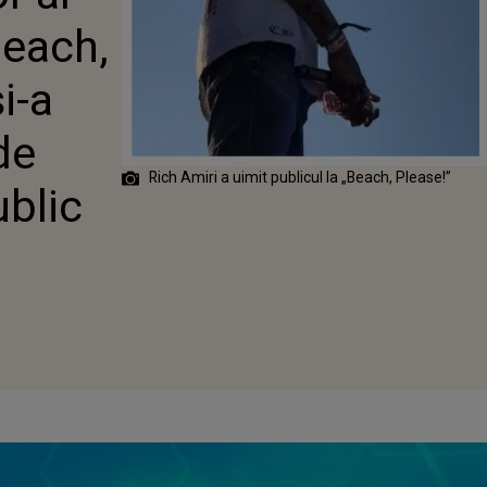
: ARTISTUL ȘI-
Beach,
AT OCHELARII
 DE EURO ÎN
i-a
de
Rich Amiri a uimit publicul la „Beach, Please!”
ublic