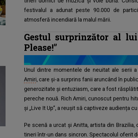
tineri dornici de muzică și voie bună. Consid
festivalul a adunat peste 90.000 de partic
atmosferă incendiară la malul mării.
Gestul surprinzător al lu
Please!”
Unul dintre momentele de neuitat ale serii 
Amiri
, care și-a surprins fanii aruncând în publ
generozitate și entuziasm, care a fost răsplătit
pereche nouă. Rich Amiri, cunoscut pentru hitu
și „Live It Up”, a reușit să captiveze audiența 
Pe scenă a urcat și Anitta, artista din Brazilia
tineri într-un dans sincron. Spectacolul oferit 