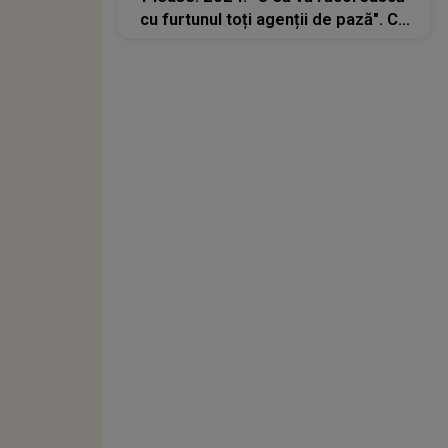
cu furtunul toți agenții de pază". Ce
spune despre cei care vin
deshidratați la festival