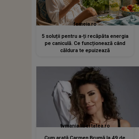
femeia.ro
5 soluții pentru a-ți recăpăta energia
pe caniculă. Ce funcționează când
căldura te epuizează
tvmania.libertatea.ro
Cum arată Carmen Brumă la 49 de