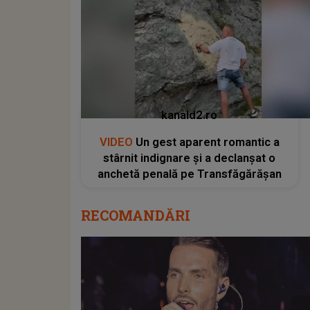
kanald2.ro
VIDEO
Un gest aparent romantic a
stârnit indignare și a declanșat o
anchetă penală pe Transfăgărășan
RECOMANDĂRI