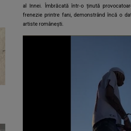
al Innei. Îmbrăcată într-o ținută provocato
frenezie printre fani, demonstrând încă o da
artiste românești.