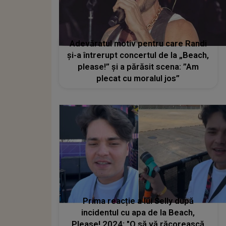
Adevăratul motiv pentru care Randi
și-a întrerupt concertul de la „Beach,
please!” și a părăsit scena: ”Am
plecat cu moralul jos”
Prima reacție a lui Selly după
incidentul cu apa de la Beach,
Please! 2024: "O să vă răcorească