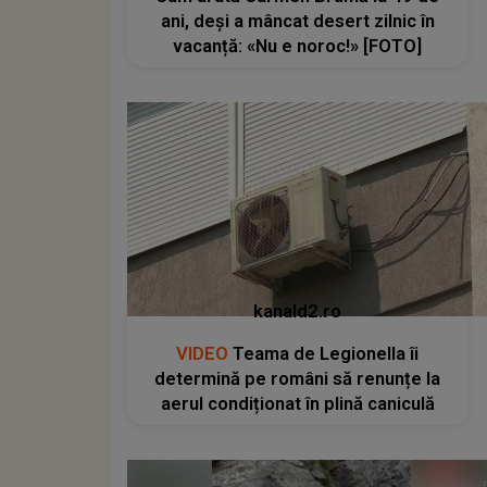
ani, deși a mâncat desert zilnic în
vacanță: «Nu e noroc!» [FOTO]
kanald2.ro
VIDEO
Teama de Legionella îi
determină pe români să renunțe la
aerul condiționat în plină caniculă