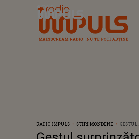
Radio Impuls
RADIO IMPULS
STIRI MONDENE
GESTUL
SURPRI
Gestul surprinzăto
RICH AM