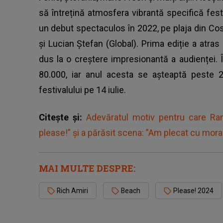
să întrețină atmosfera vibrantă specifică festi
un debut spectaculos în 2022, pe plaja din Costin
și Lucian Ștefan (Global). Prima ediție a atras
dus la o creștere impresionantă a audienței. Î
80.000, iar anul acesta se așteaptă peste 
festivalului pe 14 iulie.
Citește și:
Adevăratul motiv pentru care Rand
please!” și a părăsit scena: ”Am plecat cu moral
MAI MULTE DESPRE:
Rich Amiri
Beach
Please! 2024