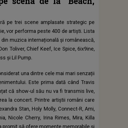
e scena de la ”Beach,
ă pe trei scene amplasate strategic pe
ie, vor performa peste 400 de artiști. Lista
 din muzica internațională și românească,
Don Toliver, Chief Keef, Ice Spice, 6ix9ine,
s și Lil Pump.
 considerat una dintre cele mai mari senzații
venimentului. Este prima dată când Travis
nțat că show-ul său nu va fi transmis live,
ea la concert. Printre artiștii români care
exandra Stan, Holy Molly, Connect-R, Ami,
a, Nicole Cherry, Irina Rimes, Mira, Killa
a promit să ofere momente memorabile și