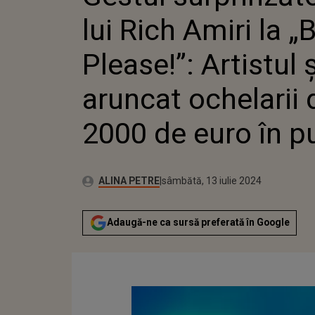
PLEASE!”
lui Rich Amiri la „
A ARUNC
DE 2000
PUBLIC
Please!”: Artistul ș
aruncat ochelarii 
2000 de euro în p
Autor:
Publicat:
ALINA PETRE
sâmbătă, 13 iulie 2024
Adaugă-ne ca sursă preferată în Google