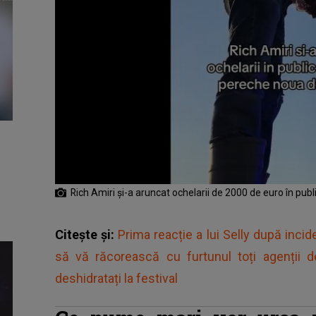
Rich Amiri și-a aruncat ochelarii de 2000 de euro în publi
Citește și:
Prima reacție a lui Selly după inci
să vă răcorească cu furtunul toți agenții 
deshidratați la festival