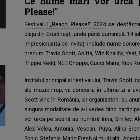
Ce nume mari vor urca p
Please!”
Festivalul „Beach, Please!” 2024
se desfășoar
plaja din Costinești, unde până duminică, 14 iul
impresionantă de invitați include nume sonore
precum Travis Scott, Anitta, Wiz Khalifa, Yeat, 
Trippie Redd, NLE Choppa, Gucci Mane, Rick Ros
Invitatul principal al festivalului, Travis Scott,
ale muzicii rap, va concerta în ultima zi a e
Scott vine în România, iar organizatorii au anu
singura modalitate de a-l vedea fiind participar
vor urca pe scenă se numără Inna, Smiley, Al
Alex Velea, Antonia, Vescan, Puya, Alina Eremi
Fonic, Ștefania, Mario Fresh și mulți alții.
Acești