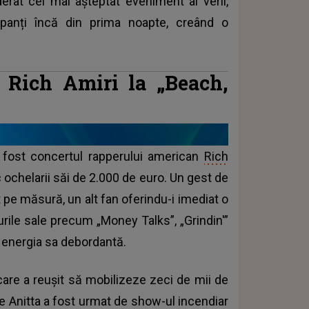
erat cel mai așteptat eveniment al verii,
ipanți încă din prima noapte, creând o
i Rich Amiri la „Beach,
a fost concertul rapperului american
Rich
ic ochelarii săi de 2.000 de euro. Un gest de
 pe măsură, un alt fan oferindu-i imediat o
rile sale precum „Money Talks”, „Grindin'”
cu energia sa debordantă.
, care a reușit să mobilizeze zeci de mii de
de Anitta a fost urmat de show-ul incendiar