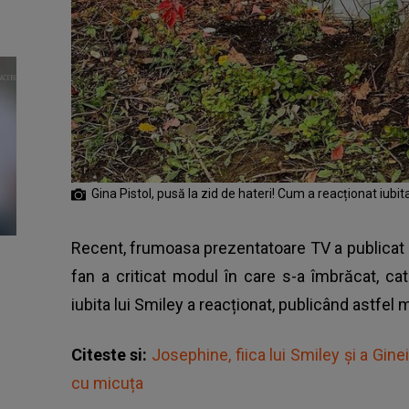
Gina Pistol, pusă la zid de hateri! Cum a reacționat iubit
Recent, frumoasa prezentatoare TV a publicat 
fan a criticat modul în care s-a îmbrăcat, cat
iubita lui Smiley a reacționat, publicând astfel 
Citeste si:
Josephine, fiica lui Smiley și a Ginei
cu micuța