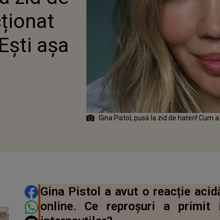
Ă!”
cționat
„Ești așa
Gina Pistol, pusă la zid de hateri! Cum a
DISTRIBUIE ARTICOLUL
Gina Pistol a avut o reacție acidă
online. Ce reproșuri a primit 