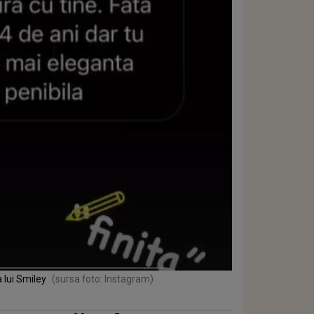
a lui Smiley
(sursa foto: Instagram)