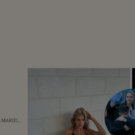
 MARIEI
LA, FIICA
E