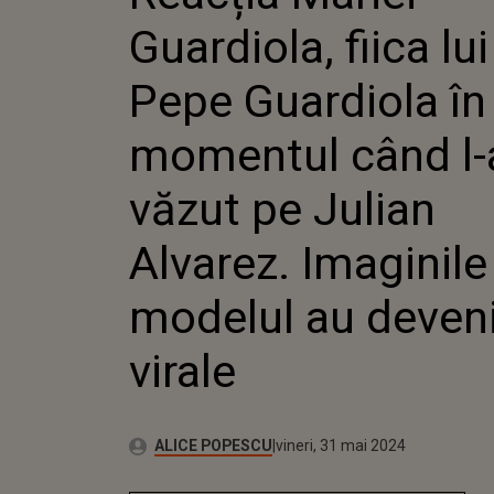
GUARDI
Guardiola, fiica lui
MOMENT
A VĂZUT
ALVAREZ
Pepe Guardiola în
CU MOD
DEVENIT
momentul când l-
văzut pe Julian
Alvarez. Imaginile
modelul au deven
virale
Publicat:
Autor:
miercuri, 31 mai 2023
Actualizat:
ALICE POPESCU
vineri, 31 mai 2024