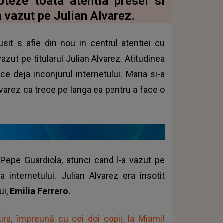
pteze toata atentia presei si
a vazut pe Julian Alvarez.
usit s afie din nou in centrul atentiei cu
zut pe titularul Julian Alvarez. Atitudinea
ace deja inconjurul internetului. Maria si-a
arez ca trece pe langa ea pentru a face o
ui Pepe Guardiola, atunci cand l-a vazut pe
a internetului. Julian Alvarez era insotit
ui,
Emilia Ferrero.
ira, împreună cu cei doi copii, la Miami!