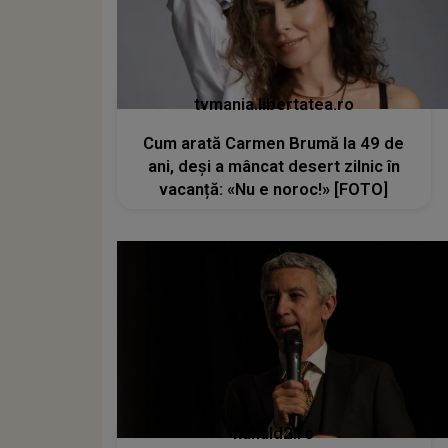
tvmania.libertatea.ro
Cum arată Carmen Brumă la 49 de
ani, deși a mâncat desert zilnic în
vacanță: «Nu e noroc!» [FOTO]
kanald2.ro