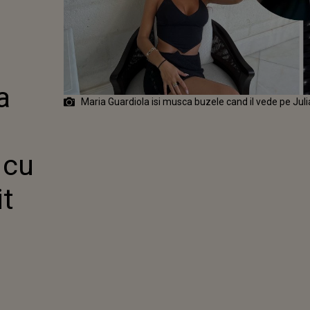
OLA ÎN
UL CÂND L-
 PE JULIAN
. IMAGINILE
ELUL AU
 VIRALE
a
Maria Guardiola isi musca buzele cand il vede pe Jul
 cu
it