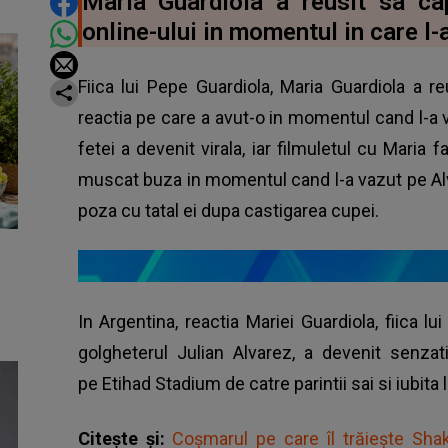
DISTRIBUIE ARTICOLUL
Maria Guardiola a reusit sa ca
online-ului in momentul in care l-
Fiica lui Pepe Guardiola, Maria Guardiola a re
reactia pe care a avut-o in momentul cand l-a va
fetei a devenit virala, iar filmuletul cu Maria f
muscat buza in momentul cand l-a vazut pe Alv
poza cu tatal ei dupa castigarea cupei.
In Argentina, reactia Mariei Guardiola, fiica l
golgheterul Julian Alvarez, a devenit senzati
pe Etihad Stadium de catre parintii sai si iubita l
Citește și:
Coșmarul pe care îl trăiește Shak