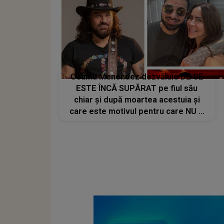
Osamu Menéndez dezvăluie DE CE
ESTE ÎNCĂ SUPĂRAT pe fiul său
chiar și după moartea acestuia și
care este motivul pentru care NU A
VRUT să participe la
ÎNMORMÂNTAREA lui Mauro
Menéndez: "Și asta i-am spus în ziua
în care l-am văzut acolo, la morgă:
de..."