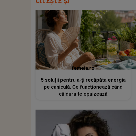
CITEȘTE ȘI
femeia.ro
5 soluții pentru a-ți recăpăta energia
pe caniculă. Ce funcționează când
căldura te epuizează