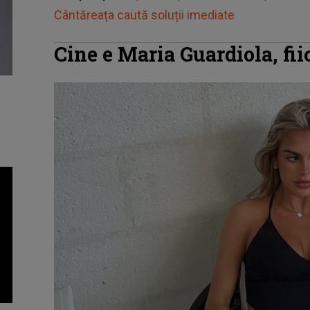
Cântăreața caută soluții imediate
Cine e Maria Guardiola, fii