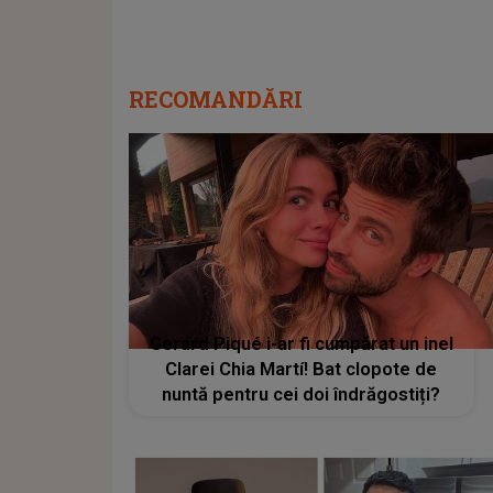
RECOMANDĂRI
Gerard Piqué i-ar fi cumpărat un inel
Clarei Chia Martí! Bat clopote de
nuntă pentru cei doi îndrăgostiți?