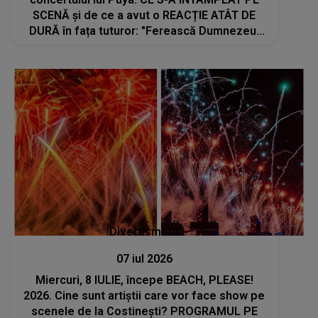
SCENĂ și de ce a avut o REACȚIE ATÂT DE
DURĂ în fața tuturor: "Ferească Dumnezeu!
Băi, fraților, hai ca să înțelegeți: aici, când
se..."
Divertisment
07 iul 2026
Miercuri, 8 IULIE, începe BEACH, PLEASE!
2026. Cine sunt artiștii care vor face show pe
scenele de la Costinești? PROGRAMUL PE