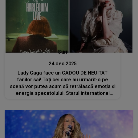
Stiri
24 dec 2025
Lady Gaga face un CADOU DE NEUITAT
fanilor săi! Toți cei care au urmărit-o pe
scenă vor putea acum să retrăiască emoția și
energia specatolului. Starul internațional
lansează filmul-concert "Harlequin Live" în
Ajunul Crăciunului