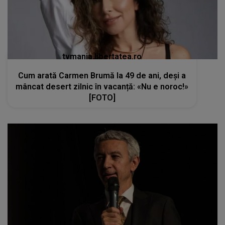
[FOTO]
kanald2.ro
Momente dificile pentru Dan Diaconescu.
Fratele lui s-a stins din viață la doar 60 de ani