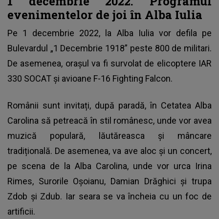
1 decembrie 2022. Programul
evenimentelor de joi în Alba Iulia
Pe 1 decembrie 2022, la Alba Iulia vor defila pe
Bulevardul „1 Decembrie 1918” peste 800 de militari.
De asemenea, orașul va fi survolat de elicoptere IAR
330 SOCAT și avioane F-16 Fighting Falcon.
Românii sunt invitați, după paradă, în Cetatea Alba
Carolina să petreacă în stil românesc, unde vor avea
muzică populară, lăutăreasca și mâncare
tradițională. De asemenea, va ave aloc și un concert,
pe scena de la Alba Carolina, unde vor urca Irina
Rimes, Surorile Oșoianu, Damian Drăghici și trupa
Zdob și Zdub. Iar seara se va încheia cu un foc de
artificii.