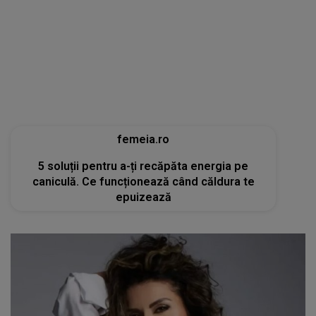
femeia.ro
5 soluții pentru a-ți recăpăta energia pe
caniculă. Ce funcționează când căldura te
epuizează
tvmania.libertatea.ro
Cum arată Carmen Brumă la 49 de ani, deși a
mâncat desert zilnic în vacanță: «Nu e noroc!»