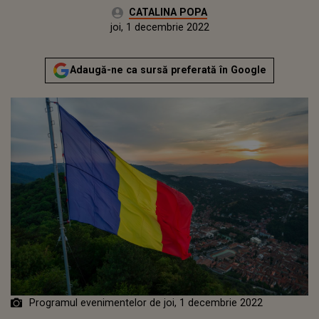
Autor:
CATALINA POPA
Publicat:
miercuri, 30 noiembrie 2022
Actualizat:
joi, 1 decembrie 2022
Adaugă-ne ca sursă preferată în Google
Programul evenimentelor de joi, 1 decembrie 2022