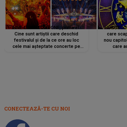
scena principală?
perioadă 
CONECTEAZĂ-TE CU NOI
Facebook
Like
Instagram