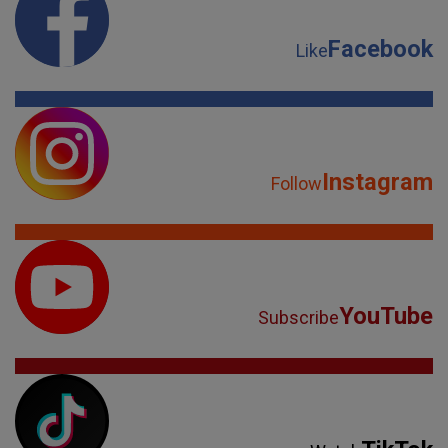
Follow
YouTube
Subscribe
TikTok
Watch
Spotify
Listen