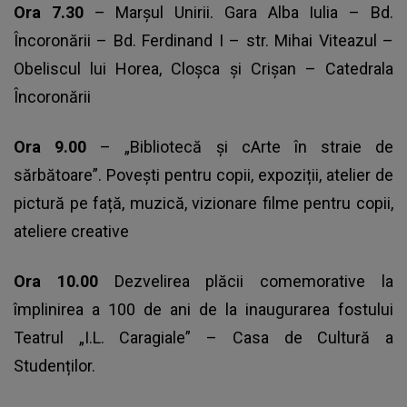
Ora 7.30
– Marșul Unirii. Gara Alba Iulia – Bd.
Încoronării – Bd. Ferdinand I – str. Mihai Viteazul –
Obeliscul lui Horea, Cloșca și Crișan – Catedrala
Încoronării
Ora 9.00
– „Bibliotecă și cArte în straie de
sărbătoare”. Povești pentru copii, expoziții, atelier de
pictură pe față, muzică, vizionare filme pentru copii,
ateliere creative
Ora 10.00
Dezvelirea plăcii comemorative la
împlinirea a 100 de ani de la inaugurarea fostului
Teatrul „I.L. Caragiale” – Casa de Cultură a
Studenților.