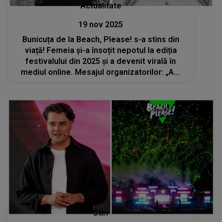
Actualitate
19 nov 2025
Bunicuța de la Beach, Please! s-a stins din
viață! Femeia și-a însoțit nepotul la ediția
festivalului din 2025 și a devenit virală în
mediul online. Mesajul organizatorilor: „Am
fost binecuvântați să-ți știm povestea și-ți
vom prețui mereu amintirea”
Stiri