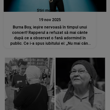
Stiri mondene
19 nov 2025
Burna Boy, ieșire nervoasă în timpul unui
concert! Rapperul a refuzat să mai cânte
după ce a observat o fană adormind în
public. Ce i-a spus iubitului ei: „Nu mai cânt
nicio piesă până nu o duci acasă. Îți bați joc
de mine?”