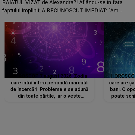
grabă îi aduce pierderi semnificative și îi dă toate
planurile peste cap
c
HOROSCOP 7 august 2026. Zodia
HOROSCOP 
care intră într-o perioadă marcată
care are șa
de încercări. Problemele se adună
bani. O opo
din toate părțile, iar o veste
poate schi
neașteptată îi dă planurile peste
la
cap