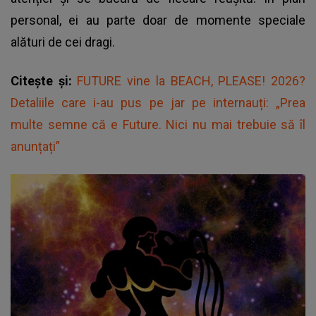
personal, ei au parte doar de momente speciale
alături de cei dragi.
Citește și:
FUTURE vine la BEACH, PLEASE! 2026?
Detaliile care i-au pus pe jar pe internauți: „Prea
multe semne că e Future. Nici nu mai trebuie să îl
anunțați”