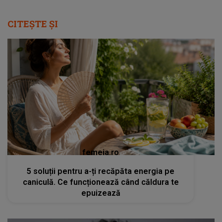
CITEȘTE ȘI
femeia.ro
5 soluții pentru a-ți recăpăta energia pe
caniculă. Ce funcționează când căldura te
epuizează