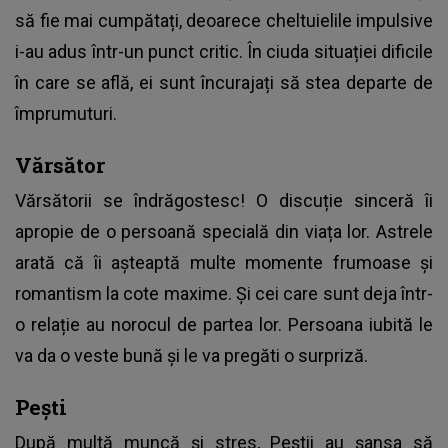
să fie mai cumpătați, deoarece cheltuielile impulsive
i-au adus într-un punct critic. În ciuda situației dificile
în care se află, ei sunt încurajați să stea departe de
împrumuturi.
Vărsător
Vărsătorii se îndrăgostesc! O discuție sinceră îi
apropie de o persoană specială din viața lor. Astrele
arată că îi așteaptă multe momente frumoase și
romantism la cote maxime. Și cei care sunt deja într-
o relație au norocul de partea lor. Persoana iubită le
va da o veste bună și le va pregăti o surpriză.
Pești
După multă muncă și stres, Peștii au șansa să