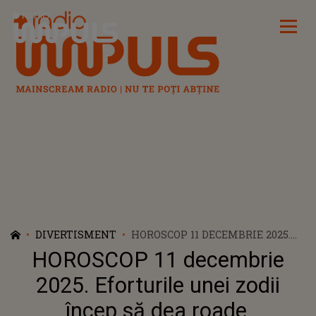
Radio Impuls
DIVERTISMENT
HOROSCOP 11 DECEMBRIE 2025.
EFORTURILE UNEI ZODII ÎNCEP
HOROSCOP 11 decembrie
SĂ DEA ROADE, OPORTUNITĂȚILE
CURG ȘI SUCCESUL SE
2025. Eforturile unei zodii
CONTUREAZĂ PAS CU PAS ÎN
încep să dea roade,
TOT CEEA CE ÎȘI PROPUNE.