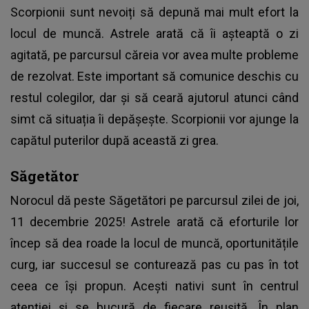
Scorpionii sunt nevoiți să depună mai mult efort la
locul de muncă. Astrele arată că îi așteaptă o zi
agitată, pe parcursul căreia vor avea multe probleme
de rezolvat. Este important să comunice deschis cu
restul colegilor, dar și să ceară ajutorul atunci când
simt că situația îi depășește. Scorpionii vor ajunge la
capătul puterilor după această zi grea.
Săgetător
Norocul dă peste Săgetători pe parcursul zilei de joi,
11 decembrie 2025! Astrele arată că eforturile lor
încep să dea roade la locul de muncă, oportunitățile
curg, iar succesul se conturează pas cu pas în tot
ceea ce își propun. Acești nativi sunt în centrul
atenției și se bucură de fiecare reușită. În plan