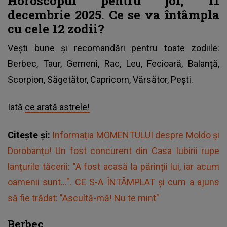
Horoscopul pentru joi, 11
decembrie 2025. Ce se va întâmpla
cu cele 12 zodii?
Vești bune și recomandări pentru toate zodiile:
Berbec, Taur, Gemeni, Rac, Leu, Fecioară, Balanță,
Scorpion, Săgetător, Capricorn, Vărsător, Pești.
Iată
ce arată astrele!
Citește și:
Informația MOMENTULUI despre Moldo și
Dorobanțu! Un fost concurent din Casa Iubirii rupe
lanțurile tăcerii: "A fost acasă la părinții lui, iar acum
oamenii sunt...". CE S-A ÎNTÂMPLAT și cum a ajuns
să fie trădat: "Ascultă-mă! Nu te mint"
Berbec