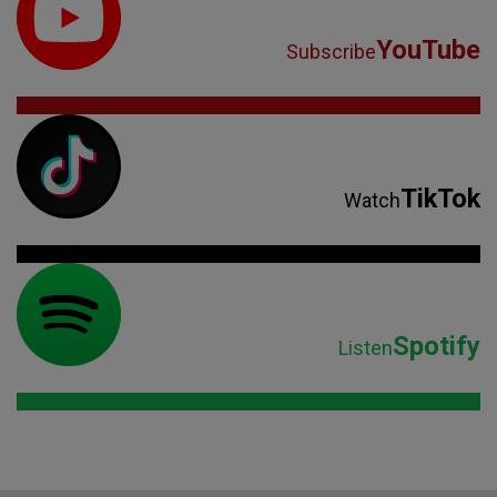
YouTube
Subscribe
TikTok
Watch
Spotify
Listen