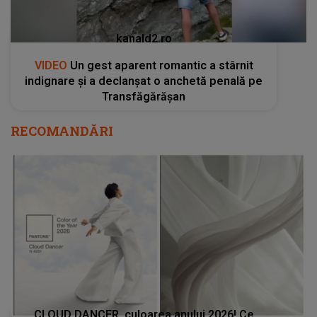
kanald2.ro
VIDEO
Un gest aparent romantic a stârnit
indignare și a declanșat o anchetă penală pe
Transfăgărășan
RECOMANDĂRI
CLOUD DANCER, culoarea anului 2026! Ce