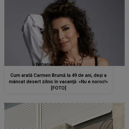
tvmania.libertatea.ro
Cum arată Carmen Brumă la 49 de ani, deși a
mâncat desert zilnic în vacanță: «Nu e noroc!»
[FOTO]