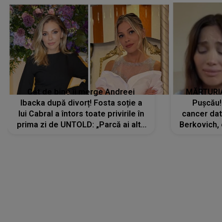
Cât de bine îi merge Andreei
MĂRTURIA
Ibacka după divorț! Fosta soție a
Pușcău!
lui Cabral a întors toate privirile în
cancer dato
prima zi de UNTOLD: „Parcă ai altă
Berkovich, 
strălucire, emani putere,
accident ru
încredere, siguranță...”
Dacă nu 