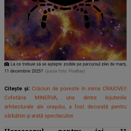
La ce trebuie să se aștepte zodiile pe parcursul zilei de marți,
11 decembrie 2025?
(sursa foto: PixaBay)
Citește și:
Crăciun de poveste în inima CRAIOVEI!
Cofetăria MINERVA, una dintre bijuteriile
arhitecturale ale orașului, a fost decorată pentru
sărbători și arată spectaculos