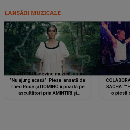
LANSĂRI MUZICALE
Când DORUL devine muzică, apare
Armin 
"Nu ajung acasă". Piesa lansată de
COLABORAR
Theo Rose și DOMINO îi poartă pe
SACHA: ""E
ascultători prin AMINTIRI și
o piesă 
REGĂSIRI, iar drumul emoțiilor
imediat pre
trece prin sufletul publicului:
cu mine șt
"Pentru toți cei care au plecat
păstrăm do
departe ca să le fie mai bine"