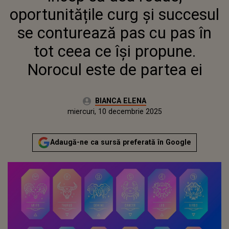
NOROCUL ESTE DE PARTEA EI
oportunitățile curg și succesul
se conturează pas cu pas în
tot ceea ce își propune.
Norocul este de partea ei
Autor:
BIANCA ELENA
Publicat:
miercuri, 10 decembrie 2025
Adaugă-ne ca sursă preferată în Google