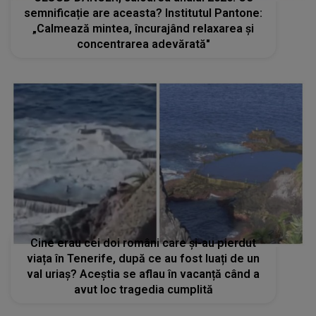
semnificație are aceasta? Institutul Pantone:
„Calmează mintea, încurajând relaxarea şi
concentrarea adevărată"
Cine erau cei doi români care și-au pierdut
viața în Tenerife, după ce au fost luați de un
val uriaș? Aceștia se aflau în vacanță când a
avut loc tragedia cumplită