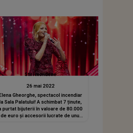
Stiri mondene
26 mai 2022
Elena Gheorghe, spectacol incendiar
la Sala Palatului! A schimbat 7 ținute,
a purtat bijuterii în valoare de 80.000
de euro și accesorii lucrate de unul
dintre designerii care colaborat Lady
Gaga