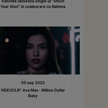
Vanotek lansează single-ul ”Shoot
Your Shot” în colaborare cu Nahima
Lansări muzicale
05 sep 2022
VIDEOCLIP: Ava Max - Million Dollar
Baby