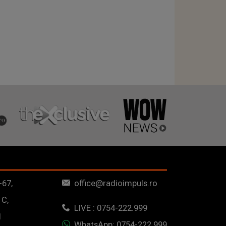
-67,
office@radioimpuls.ro
 C,
LIVE : 0754-222.999
1
WhatsApp: 0754-222.999