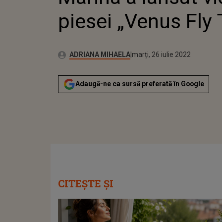
piesei „Venus Fly 
Publicat:
Autor:
vineri, 11 iunie 2021
Actualizat:
ADRIANA MIHAELA
marți, 26 iulie 2022
Adaugă-ne ca sursă preferată în Google
CITEȘTE ȘI