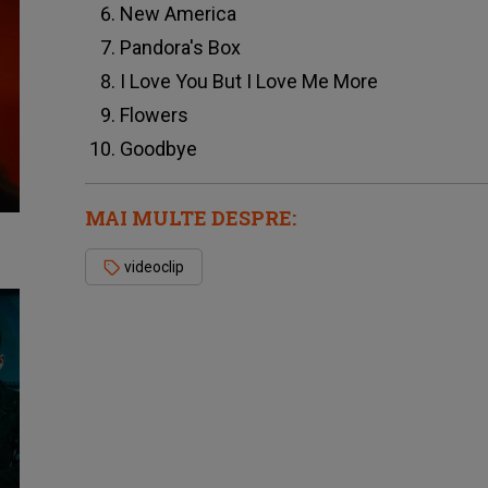
New America
Pandora's Box
I Love You But I Love Me More
Flowers
Goodbye
MAI MULTE DESPRE:
videoclip