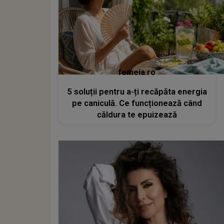
femeia.ro
5 soluții pentru a-ți recăpăta energia
pe caniculă. Ce funcționează când
căldura te epuizează