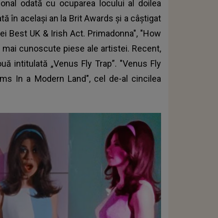
onal odată cu ocuparea locului al doilea
ă în același an la Brit Awards și a câștigat
i Best UK & Irish Act. Primadonna", "How
 mai cunoscute piese ale artistei. Recent,
ă intitulată „Venus Fly Trap”.
"Venus Fly
s In a Modern Land", cel de-al cincilea