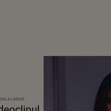
INA A LANSAT
OCLIPUL PIESEI „VENUS
deoclipul
TRAP”