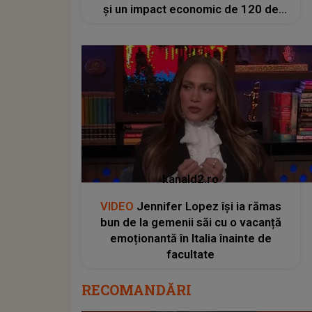
și un impact economic de 120 de
milioane de euro
kanald2.ro
VIDEO
Jennifer Lopez își ia rămas
bun de la gemenii săi cu o vacanță
emoționantă în Italia înainte de
facultate
RECOMANDĂRI