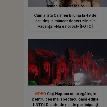
tvmania.libertatea.ro
Cum arată Carmen Brumă la 49 de
ani, deși a mâncat desert zilnic în
vacanță: «Nu e noroc!» [FOTO]
kanald2.ro
VIDEO
Cluj-Napoca se pregătește
pentru cea mai spectaculoasă ediție
UNTOLD: sute de mii de participanți