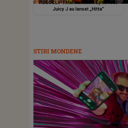
VIDEOCLIP | Marshmello x Eptic feat.
Juicy J au lansat „Hitta”
STIRI MONDENE