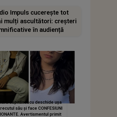
dio Impuls cucerește tot
i mulți ascultători: creșteri
mnificative în audiență
ndra Căpitănescu deschide ușa
trecutul său și face CONFESIUNI
ONANTE. Avertismentul primit