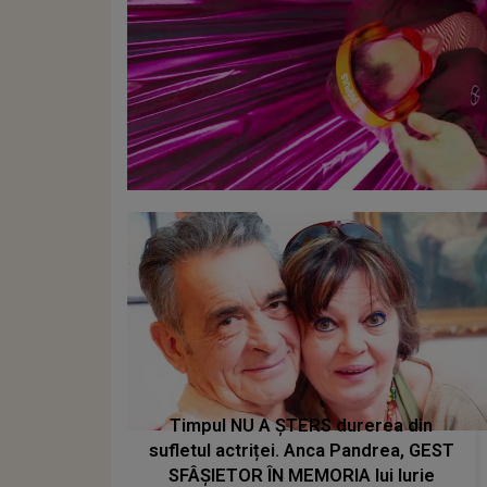
Timpul NU A ȘTERS durerea din
sufletul actriței. Anca Pandrea, GEST
SFÂȘIETOR ÎN MEMORIA lui Iurie