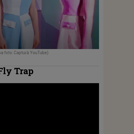
sa foto: Captură YouTube)
Fly Trap