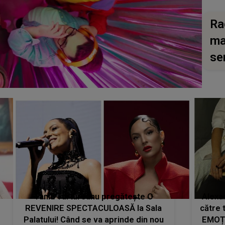
Ra
ma
se
Tania Turtureanu pregătește O
Alexa
REVENIRE SPECTACULOASĂ la Sala
către 
Palatului! Când se va aprinde din nou
EMOȚI