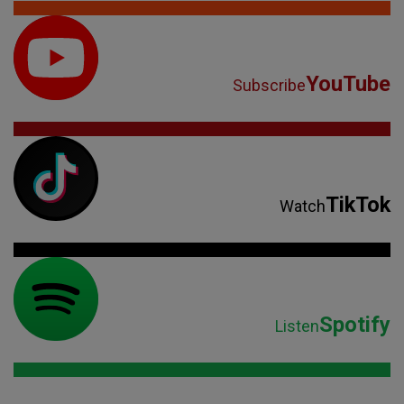
YouTube
Subscribe
TikTok
Watch
Spotify
Listen