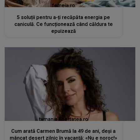
femeia.ro
5 soluții pentru a-ți recăpăta energia pe
caniculă. Ce funcționează când căldura te
epuizează
tvmania.libertatea.ro
Cum arată Carmen Brumă la 49 de ani, deși a
mâncat desert zilnic în vacanță: «Nu e noroc!»