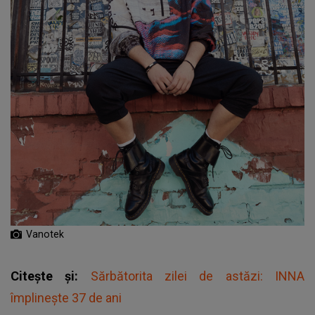
Vanotek
Citește și:
Sărbătorita zilei de astăzi: INNA
împlinește 37 de ani