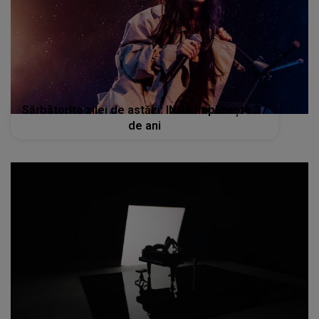
Sărbătorita zilei de astăzi: INNA împlinește 37
de ani