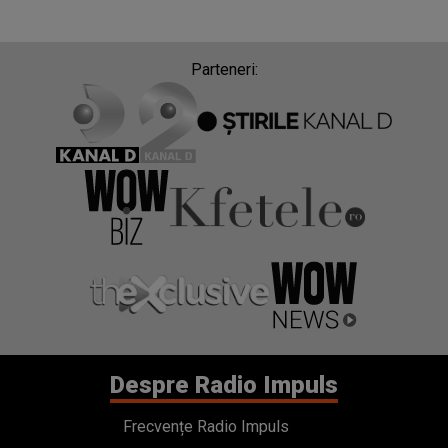
Parteneri:
Despre Radio Impuls
Frecvențe Radio Impuls