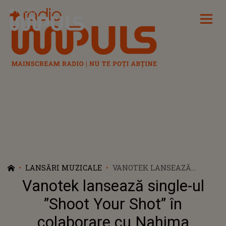
Radio Impuls
LANSĂRI MUZICALE
VANOTEK LANSEAZĂ
SINGLE-UL ”SHOOT YOUR
Vanotek lansează single-ul
SHOT” ÎN COLABORARE CU
NAHIMA
”Shoot Your Shot” în
colaborare cu Nahima