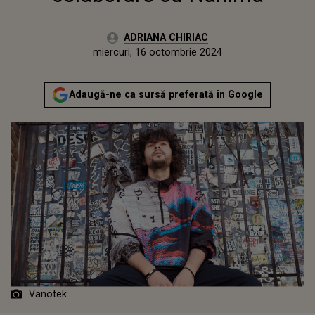
Autor:
ADRIANA CHIRIAC
Publicat:
luni, 16 octombrie 2023
Actualizat:
miercuri, 16 octombrie 2024
Adaugă-ne ca sursă preferată în Google
Vanotek