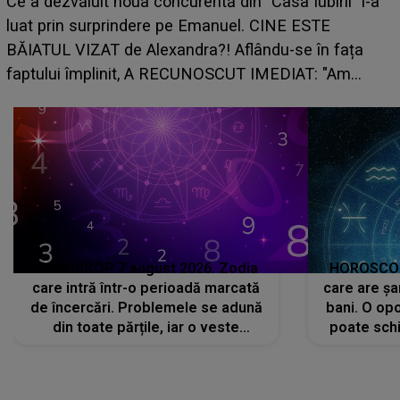
HOROSCOP de weekend, 8-9 august 2026
Iubirii" l-a
care riscă să rămână fără bani. O decizie 
 ESTE
grabă îi aduce pierderi semnificative și îi 
e în fața
planurile peste cap
AT: "Am
HOROSCOP 7 august 2026. Zodia
HOROSCOP 
care intră într-o perioadă marcată
care are șa
de încercări. Problemele se adună
bani. O opo
din toate părțile, iar o veste
poate schi
neașteptată îi dă planurile peste
la
cap