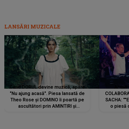
LANSĂRI MUZICALE
Când DORUL devine muzică, apare
Armin 
"Nu ajung acasă". Piesa lansată de
COLABORAR
Theo Rose și DOMINO îi poartă pe
SACHA: ""E
ascultători prin AMINTIRI și
o piesă 
REGĂSIRI, iar drumul emoțiilor
imediat pre
trece prin sufletul publicului:
cu mine șt
"Pentru toți cei care au plecat
păstrăm do