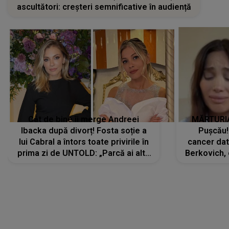
ascultători: creșteri semnificative în audiență
Cât de bine îi merge Andreei
MĂRTURIA
Ibacka după divorț! Fosta soție a
Pușcău!
lui Cabral a întors toate privirile în
cancer dato
prima zi de UNTOLD: „Parcă ai altă
Berkovich, 
strălucire, emani putere,
accident ru
încredere, siguranță...”
Dacă nu 