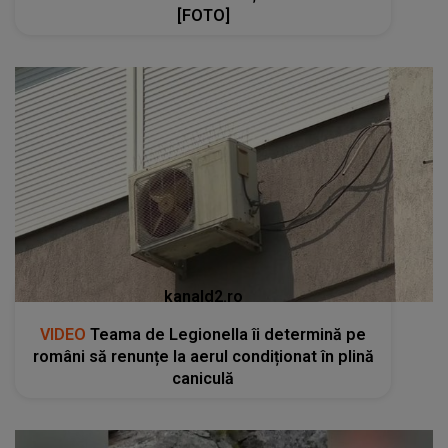
[FOTO]
kanald2.ro
VIDEO
Teama de Legionella îi determină pe
români să renunțe la aerul condiționat în plină
caniculă