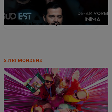
3 Sud Est a lansat piesa „De-ar vorbi inima”
STIRI MONDENE