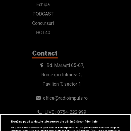
Echipa
PODCAST
Concursuri
HOT40
Contact
Bd. Mărăști 65-67,
Romexpo Intrarea C,
Pavilion T, sector 1
office@radioimpuls.ro
LIVE : 0754-222.999
WhatsApp: 0754-222.999
Nouă ne pasă ca datele tale personale să rămână confidențiale
Noi și partenerii noștri
589
stocăm și/sau accesăm informații pe dispozitivul dvs., precum identificatorii cookie unici pentru
prelucrarea datelor cu caracter personal. Puteți accepta sau gestiona preferințele dvs. făcând clic mai jos, respectiv vă