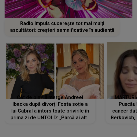
Radio Impuls cucerește tot mai mulți
ascultători: creșteri semnificative în audiență
Cât de bine îi merge Andreei
MĂRTURIA
Ibacka după divorț! Fosta soție a
Pușcău!
lui Cabral a întors toate privirile în
cancer dato
prima zi de UNTOLD: „Parcă ai altă
Berkovich, 
strălucire, emani putere,
accident ru
încredere, siguranță...”
Dacă nu 