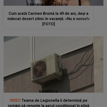
tvmania.libertatea.ro
Cum arată Carmen Brumă la 49 de ani, deși a
mâncat desert zilnic în vacanță: «Nu e noroc!»
[FOTO]
kanald2.ro
VIDEO
Teama de Legionella îi determină pe
români să renunțe la aerul condiționat în plină