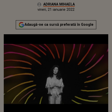
Autor:
ADRIANA MIHAELA
Publicat:
vineri, 21 ianuarie 2022
Actualizat:
vineri, 21 ianuarie 2022
Adaugă-ne ca sursă preferată în Google