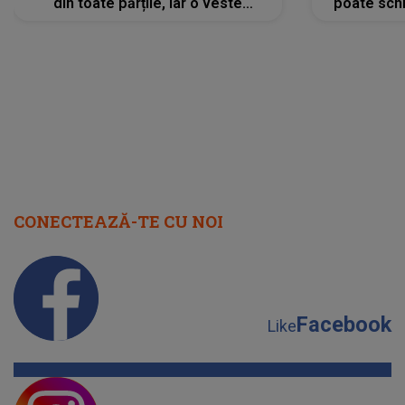
din toate părțile, iar o veste
poate schi
neașteptată îi dă planurile peste
la
cap
CONECTEAZĂ-TE CU NOI
Facebook
Like