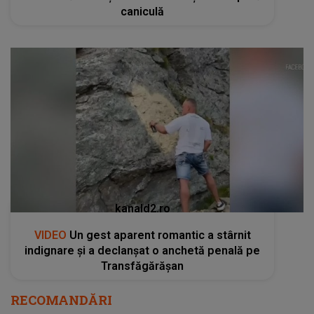
caniculă
kanald2.ro
VIDEO
Un gest aparent romantic a stârnit
indignare și a declanșat o anchetă penală pe
Transfăgărășan
RECOMANDĂRI