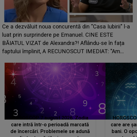
Ce a dezvăluit noua concurentă din "Casa Iubirii" l-a
luat prin surprindere pe Emanuel. CINE ESTE
BĂIATUL VIZAT de Alexandra?! Aflându-se în fața
faptului împlinit, A RECUNOSCUT IMEDIAT: "Am
avut..."
HOROSCOP 7 august 2026. Zodia
HOROSCOP 
care intră într-o perioadă marcată
care are șa
de încercări. Problemele se adună
bani. O opo