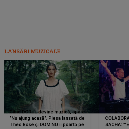
LANSĂRI MUZICALE
Când DORUL devine muzică, apare
Armin 
"Nu ajung acasă". Piesa lansată de
COLABORAR
Theo Rose și DOMINO îi poartă pe
SACHA: ""E