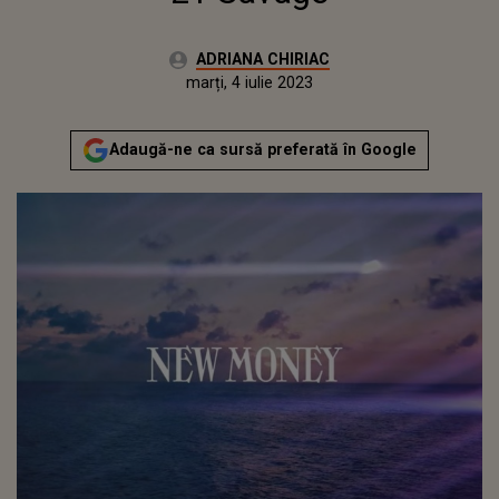
Autor:
ADRIANA CHIRIAC
Publicat:
luni, 4 iulie 2022
Actualizat:
marți, 4 iulie 2023
Adaugă-ne ca sursă preferată în Google