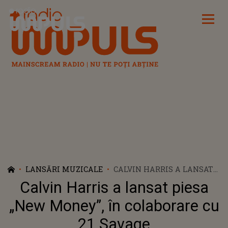
Radio Impuls
LANSĂRI MUZICALE
CALVIN HARRIS A LANSAT
PIESA „NEW MONEY”, ÎN
Calvin Harris a lansat piesa
COLABORARE CU 21 SAVAGE
„New Money”, în colaborare cu
21 Savage