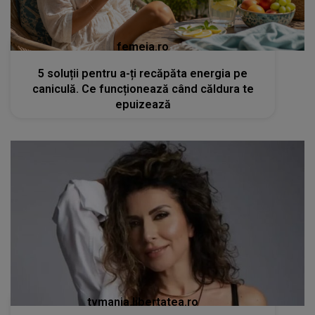
femeia.ro
5 soluții pentru a-ți recăpăta energia pe
caniculă. Ce funcționează când căldura te
epuizează
tvmania.libertatea.ro