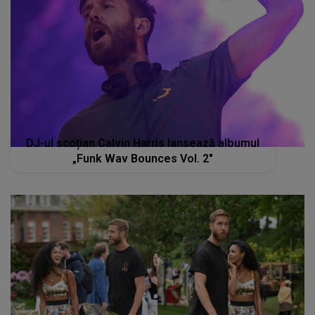
DJ-ul scoțian Calvin Harris lansează albumul
„Funk Wav Bounces Vol. 2"