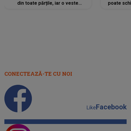
din toate părțile, iar o veste
poate schi
neașteptată îi dă planurile peste
la
cap
CONECTEAZĂ-TE CU NOI
Facebook
Like