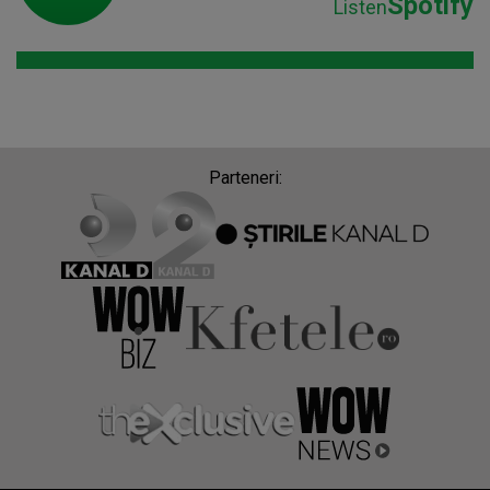
Spotify
Listen
Parteneri: