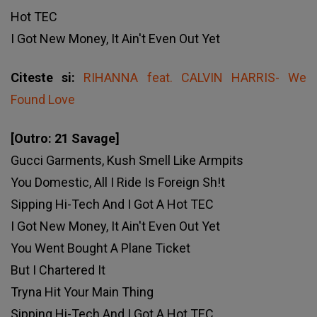
Hot TEC
I Got New Money, It Ain't Even Out Yet
Citeste si:
RIHANNA feat. CALVIN HARRIS- We
Found Love
[Outro: 21 Savage]
Gucci Garments, Kush Smell Like Armpits
You Domestic, All I Ride Is Foreign Sh!t
Sipping Hi-Tech And I Got A Hot TEC
I Got New Money, It Ain't Even Out Yet
You Went Bought A Plane Ticket
But I Chartered It
Tryna Hit Your Main Thing
Sipping Hi-Tech And I Got A Hot TEC