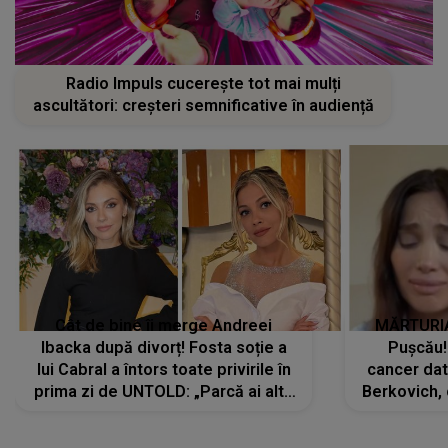
Radio Impuls cucerește tot mai mulți
ascultători: creșteri semnificative în audiență
Cât de bine îi merge Andreei
MĂRTURIA
Ibacka după divorț! Fosta soție a
Pușcău!
lui Cabral a întors toate privirile în
cancer dato
prima zi de UNTOLD: „Parcă ai altă
Berkovich, 
strălucire, emani putere,
accident ru
încredere, siguranță...”
Dacă nu 