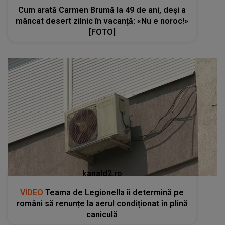
Cum arată Carmen Brumă la 49 de ani, deși a
mâncat desert zilnic în vacanță: «Nu e noroc!»
[FOTO]
kanald2.ro
VIDEO
Teama de Legionella îi determină pe
români să renunțe la aerul condiționat în plină
caniculă