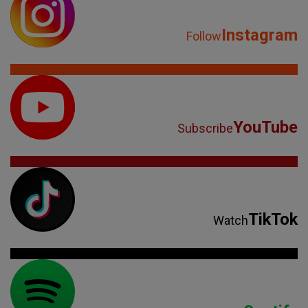
Instagram
Follow
YouTube
Subscribe
TikTok
Watch