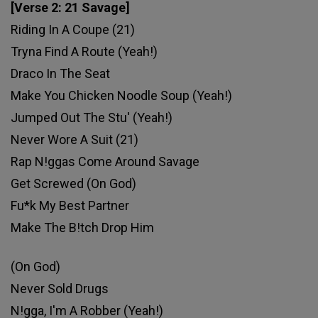
[Verse 2: 21 Savage]
Riding In A Coupe (21)
Tryna Find A Route (Yeah!)
Draco In The Seat
Make You Chicken Noodle Soup (Yeah!)
Jumped Out The Stu' (Yeah!)
Never Wore A Suit (21)
Rap N!ggas Come Around Savage
Get Screwed (On God)
Fu*k My Best Partner
Make The B!tch Drop Him
(On God)
Never Sold Drugs
N!gga, I'm A Robber (Yeah!)