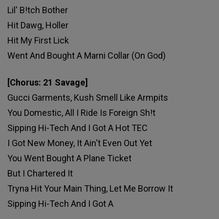
Lil' B!tch Bother
Hit Dawg, Holler
Hit My First Lick
Went And Bought A Marni Collar (On God)
[Chorus: 21 Savage]
Gucci Garments, Kush Smell Like Armpits
You Domestic, All I Ride Is Foreign Sh!t
Sipping Hi-Tech And I Got A Hot TEC
I Got New Money, It Ain't Even Out Yet
You Went Bought A Plane Ticket
But I Chartered It
Tryna Hit Your Main Thing, Let Me Borrow It
Sipping Hi-Tech And I Got A