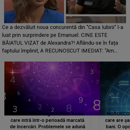
Ce a dezvăluit noua concurentă din "Casa Iubirii" l-a
luat prin surprindere pe Emanuel. CINE ESTE
BĂIATUL VIZAT de Alexandra?! Aflându-se în fața
faptului împlinit, A RECUNOSCUT IMEDIAT: "Am
avut..."
HOROSCOP 7 august 2026. Zodia
HOROSCOP 
care intră într-o perioadă marcată
care are șa
de încercări. Problemele se adună
bani. O opo