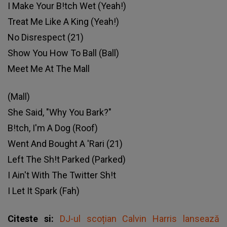
I Make Your B!tch Wet (Yeah!)
Treat Me Like A King (Yeah!)
No Disrespect (21)
Show You How To Ball (Ball)
Meet Me At The Mall
(Mall)
She Said, "Why You Bark?"
B!tch, I'm A Dog (Roof)
Went And Bought A 'Rari (21)
Left The Sh!t Parked (Parked)
I Ain't With The Twitter Sh!t
I Let It Spark (Fah)
Citeste si:
DJ-ul scoțian Calvin Harris lansează