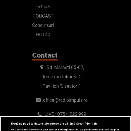
Echipa
PODCAST
Concursuri
HOT40
Contact
Bd. Mărăști 65-67,
Romexpo Intrarea C,
Pavilion T, sector 1
office@radioimpuls.ro
LIVE : 0754-222.999
WhatsApp: 0754-222.999
Nouă ne pasă ca datele tale personale să rămână confidențiale
Noi și partenerii noștri
589
stocăm și/sau accesăm informații pe dispozitivul dvs., precum identificatorii cookie unici pentru