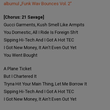
albumul „Funk Wav Bounces Vol. 2"
[Chorus: 21 Savage]
Gucci Garments, Kush Smell Like Armpits
You Domеstic, All I Ride Is Foreign Sh!t
Sipping Hi-Tech And I Got A Hot TEC
I Got Nеw Money, It Ain't Even Out Yet
You Went Bought
A Plane Ticket
But I Chartered It
Tryna Hit Your Main Thing, Let Me Borrow It
Sipping Hi-Tech And I Got A Hot TEC
I Got New Money, It Ain't Even Out Yet