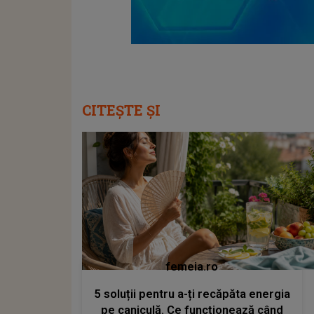
CITEȘTE ȘI
femeia.ro
5 soluții pentru a-ți recăpăta energia
pe caniculă. Ce funcționează când