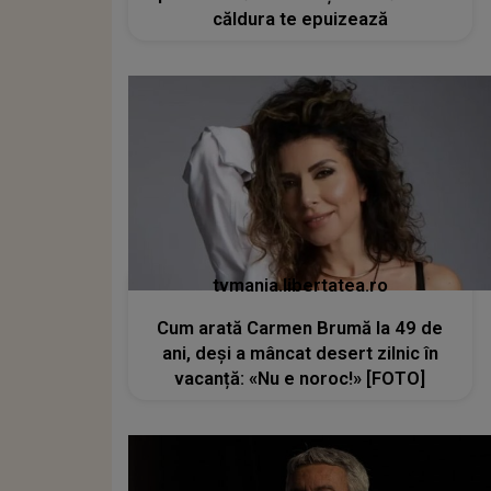
căldura te epuizează
tvmania.libertatea.ro
Cum arată Carmen Brumă la 49 de
ani, deși a mâncat desert zilnic în
vacanță: «Nu e noroc!» [FOTO]