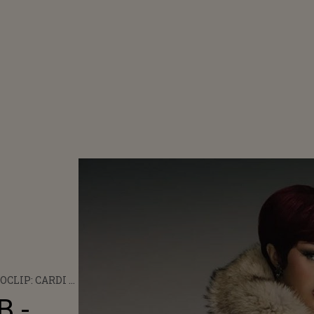
OCLIP: CARDI B
OUGH (MIAMI)
B -