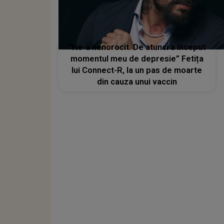
”Ne-a nenorocit. De atunci a început
momentul meu de depresie” Fetița
lui Connect-R, la un pas de moarte
din cauza unui vaccin