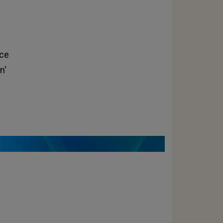
nce
n'