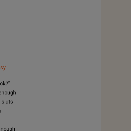
usy
uck?"
s enough
 sluts
u
 enough