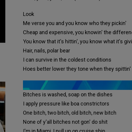
Look
Me verse you and you know who they pickin'
Cheap and expensive, you knowin' the differe
You know that it's hittin', you know what it's givi
Hair, nails, polar bear
I can survive in the coldest conditions
Hoes better lower they tone when they spittin'
Bitches is washed, soap on the dishes
I apply pressure like boa constrictors
One bitch, two bitch, old bitch, new bitch
None of y'all bitches not gon' do shit
I'm in Miami, I pull up on cruise ship