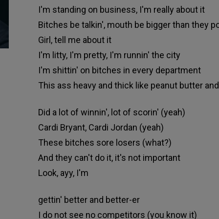
I'm standing on business, I'm really about it
Bitches be talkin', mouth be bigger than they 
Girl, tell me about it
I'm litty, I'm pretty, I'm runnin' the city
I'm shittin' on bitches in every department
This ass heavy and thick like peanut butter and 
Did a lot of winnin', lot of scorin' (yeah)
Cardi Bryant, Cardi Jordan (yeah)
These bitches sore losers (what?)
And they can't do it, it's not important
Look, ayy, I'm
gettin' better and better-er
I do not see no competitors (you know it)