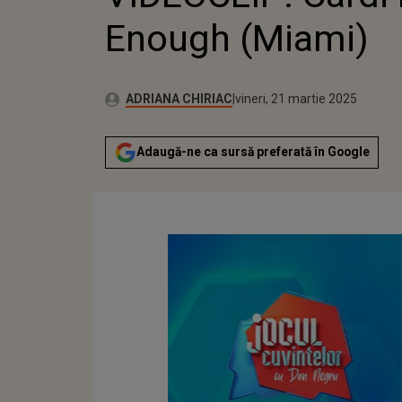
Enough (Miami)
Publicat:
Autor:
joi, 21 martie 2024
Actualizat:
ADRIANA CHIRIAC
vineri, 21 martie 2025
Adaugă-ne ca sursă preferată în Google