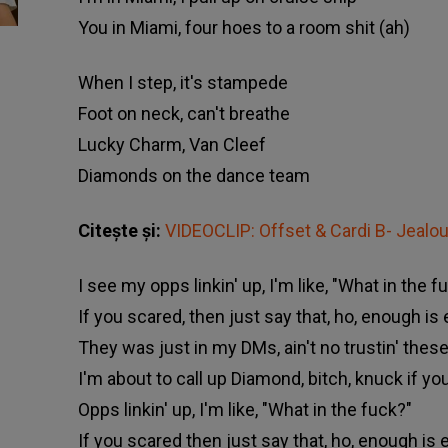
You in Miami, four hoes to a room shit (ah)
When I step, it's stampede
Foot on neck, can't breathe
Lucky Charm, Van Cleef
Diamonds on the dance team
Citește și:
VIDEOCLIP: Offset & Cardi B- Jealo
I see my opps linkin' up, I'm like, "What in the f
If you scared, then just say that, ho, enough i
They was just in my DMs, ain't no trustin' these
I'm about to call up Diamond, bitch, knuck if yo
Opps linkin' up, I'm like, "What in the fuck?"
If you scared then just say that, ho, enough is