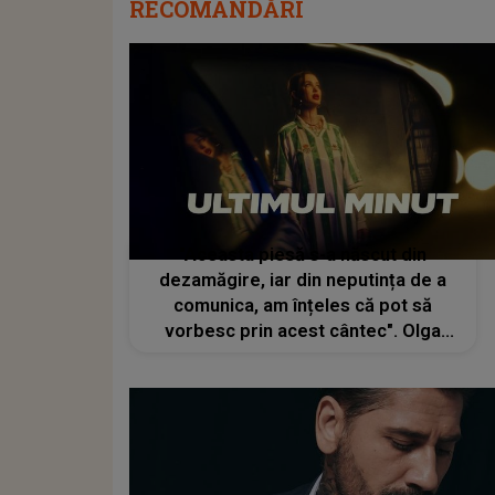
RECOMANDĂRI
"Aceasta piesă s-a născut din
dezamăgire, iar din neputința de a
comunica, am înțeles că pot să
vorbesc prin acest cântec". Olga
Verbițchi a lansat piesa "Ultimul
Minut"