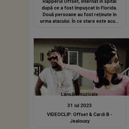
Rapperul Offset, internat în spital
după ce a fost împușcat în Florida.
Două persoane au fost reținute în
urma atacului. În ce stare este acum
fostul soț al lui Cardi B?
Lansări muzicale
31 iul 2023
VIDEOCLIP: Offset & Cardi B -
Jealousy