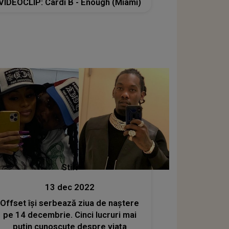
VIDEOCLIP: Cardi B - Enough (Miami)
Stiri
13 dec 2022
Offset își serbează ziua de naștere
pe 14 decembrie. Cinci lucruri mai
puțin cunoscute despre viața