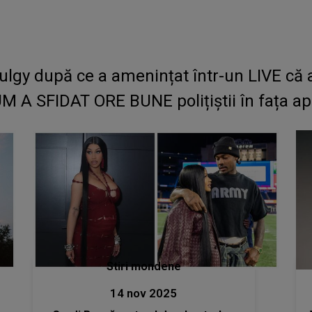
Fulgy după ce a amenințat într-un LIVE că a
UM A SFIDAT ORE BUNE polițiștii în fața apa
Stiri mondene
14 nov 2025