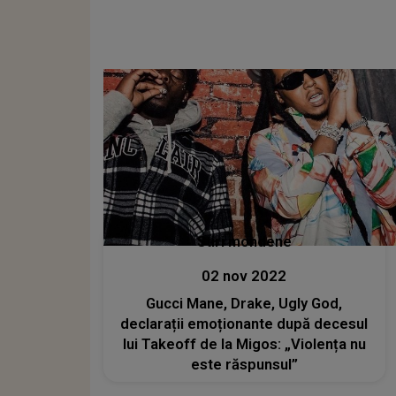
Stiri mondene
02 nov 2022
Gucci Mane, Drake, Ugly God,
declarații emoționante după decesul
lui Takeoff de la Migos: „Violența nu
este răspunsul”