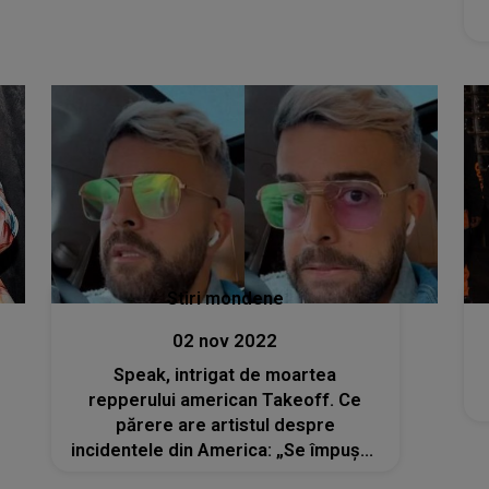
Stiri mondene
02 nov 2022
Speak, intrigat de moartea
repperului american Takeoff. Ce
părere are artistul despre
incidentele din America: „Se împușcă
direct. N-au niciun Dumnezeu”