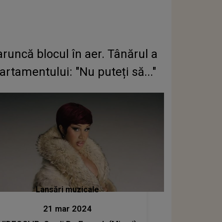
runcă blocul în aer. Tânărul a
rtamentului: "Nu puteți să..."
Lansări muzicale
21 mar 2024