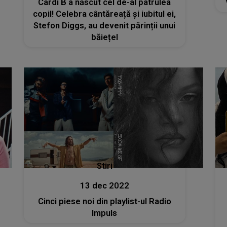
Cardi B a născut cel de-al patrulea
copil! Celebra cântăreață și iubitul ei,
Stefon Diggs, au devenit părinții unui
băiețel
Stiri
13 dec 2022
Cinci piese noi din playlist-ul Radio
Impuls