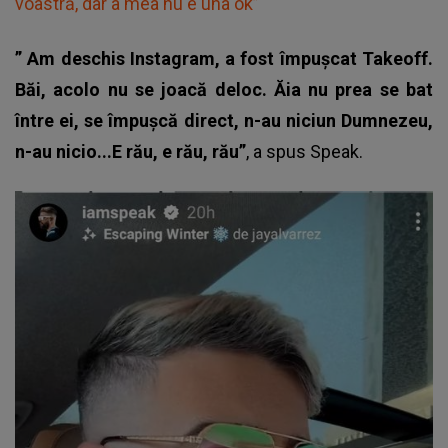
voastră, dar a mea nu e una ok”
”
Am deschis Instagram, a fost împușcat Takeoff.
Băi, acolo nu se joacă deloc. Ăia nu prea se bat
între ei, se împușcă direct, n-au niciun Dumnezeu,
n-au nicio...E rău, e rău, rău”
, a spus Speak.