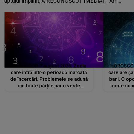
planurile peste cap
HOROSCOP 7 august 2026. Zodia
HOROSCOP 
care intră într-o perioadă marcată
care are șa
de încercări. Problemele se adună
bani. O opo
din toate părțile, iar o veste
poate schi
neașteptată îi dă planurile peste
la
cap