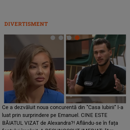
DIVERTISMENT
HOROSCOP de weekend, 8-9 august 2026. Zodia
l-a
care riscă să rămână fără bani. O decizie luată în
grabă îi aduce pierderi semnificative și îi dă toate