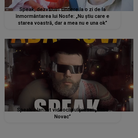
Speak, dezvăluiri sincere la o zi de la
înmormântarea lui Nosfe: „Nu știu care e
starea voastră, dar a mea nu e una ok”
Speak a lansat videoclipul piesei „Baba
Novac”