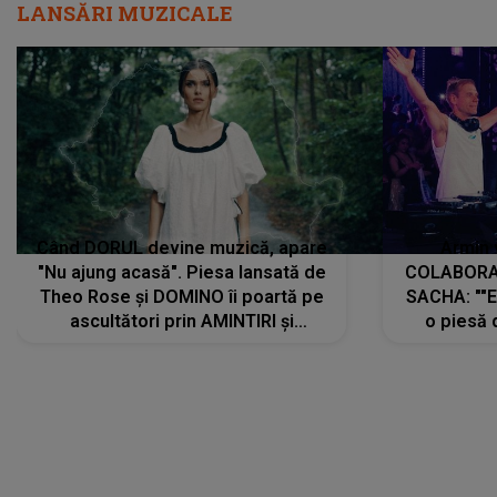
LANSĂRI MUZICALE
Când DORUL devine muzică, apare
Armin 
"Nu ajung acasă". Piesa lansată de
COLABORAR
Theo Rose și DOMINO îi poartă pe
SACHA: ""E
ascultători prin AMINTIRI și
o piesă 
REGĂSIRI, iar drumul emoțiilor
imediat pre
trece prin sufletul publicului:
cu mine șt
"Pentru toți cei care au plecat
păstrăm do
departe ca să le fie mai bine"