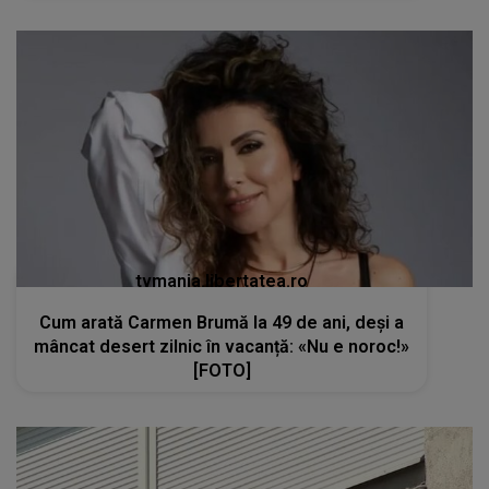
tvmania.libertatea.ro
Cum arată Carmen Brumă la 49 de ani, deși a
mâncat desert zilnic în vacanță: «Nu e noroc!»
[FOTO]