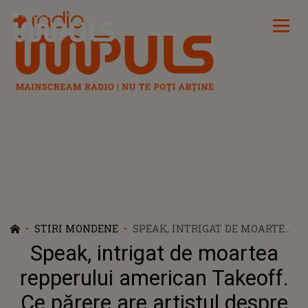
Radio Impuls
STIRI MONDENE
SPEAK, INTRIGAT DE MOARTEA
REPPERULUI AMERICAN
Speak, intrigat de moartea
TAKEOFF. CE PĂRERE ARE
ARTISTUL DESPRE
repperului american Takeoff.
INCIDENTELE DIN AMERICA: „SE
Ce părere are artistul despre
ÎMPUȘCĂ DIRECT. N-AU NICIUN