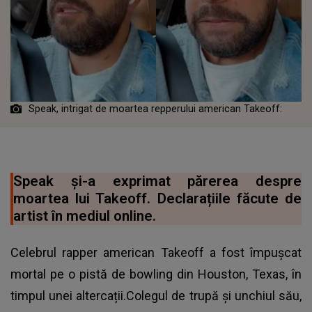
Speak, intrigat de moartea repperului american Takeoff:
Speak și-a exprimat părerea despre
moartea lui Takeoff. Declarațiile făcute de
artist în mediul online.
Celebrul rapper american Takeoff a fost împușcat
mortal pe o pistă de bowling din Houston, Texas, în
timpul unei altercații.Colegul de trupă și unchiul său,