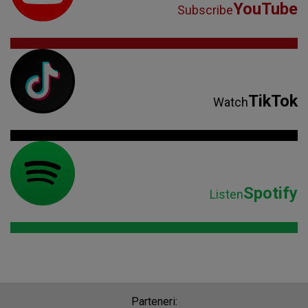
YouTube
Subscribe
TikTok
Watch
Spotify
Listen
Parteneri: