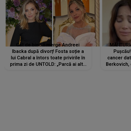
Cât de bine îi merge Andreei
MĂRTURIA
Ibacka după divorț! Fosta soție a
Pușcău!
lui Cabral a întors toate privirile în
cancer dato
prima zi de UNTOLD: „Parcă ai altă
Berkovich, 
strălucire, emani putere,
accident ru
încredere, siguranță...”
Dacă nu 