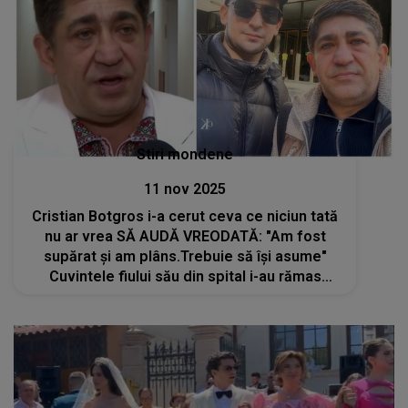
Stiri mondene
11 nov 2025
Cristian Botgros i-a cerut ceva ce niciun tată
nu ar vrea SĂ AUDĂ VREODATĂ: "Am fost
supărat și am plâns.Trebuie să își asume"
Cuvintele fiului său din spital i-au rămas
întipărite în suflet: "Îmi spunea să..."Corneliu
Botgros NU va uita niciodată acea zi