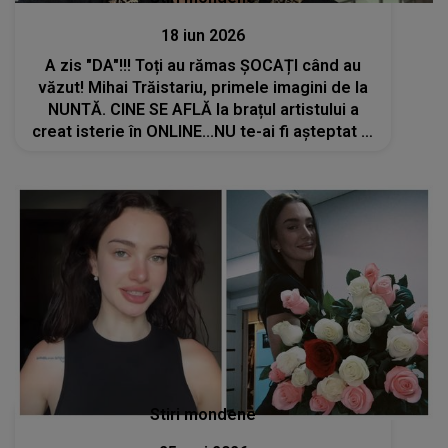
18 iun 2026
A zis "DA"!!! Toți au rămas ȘOCAȚI când au
văzut! Mihai Trăistariu, primele imagini de la
NUNTĂ. CINE SE AFLĂ la brațul artistului a
creat isterie în ONLINE...NU te-ai fi așteptat la
ea: "Casă de piatră! Meriți!"
Stiri mondene