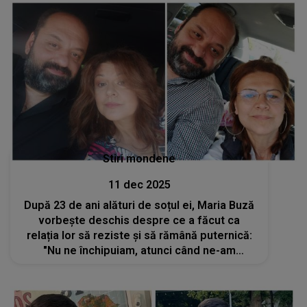
Stiri mondene
11 dec 2025
După 23 de ani alături de soțul ei, Maria Buză
vorbește deschis despre ce a făcut ca
relația lor să reziste și să rămână puternică:
"Nu ne închipuiam, atunci când ne-am
cunoscut, că vom deveni o familie, că vom
face echipă pe scenă cu multe realizări"