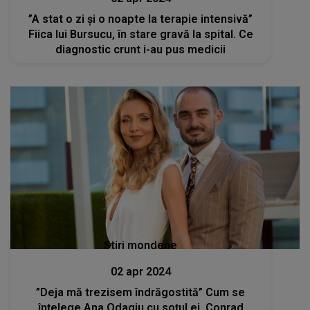
”A stat o zi și o noapte la terapie intensivă”
Fiica lui Bursucu, în stare gravă la spital. Ce
diagnostic crunt i-au pus medicii
Stiri mondene
02 apr 2024
”Deja mă trezisem îndrăgostită” Cum se
înțelege Ana Odagiu cu soțul ei, Conrad