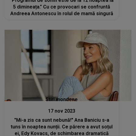
”Programul de somn este de la 12 noaptea la
5 dimineața.” Cu ce provocari se confruntă
Andreea Antonescu în rolul de mamă singură
Stiri mondene
17 nov 2023
"Mi-a zis ca sunt nebună!" Ana Baniciu s-a
tuns în noaptea nunții. Ce părere a avut soțul
ei, Edy Kovacs, de schimbarea dramatică