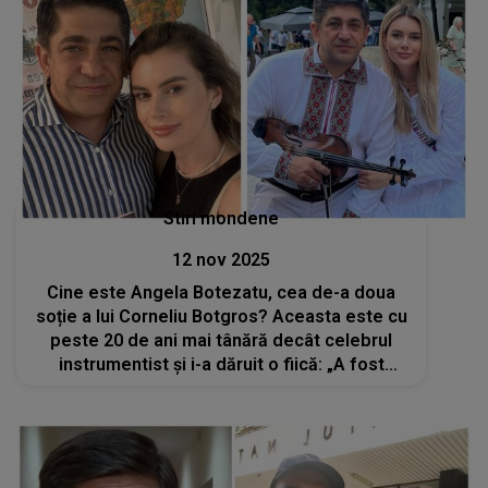
Stiri mondene
12 nov 2025
Cine este Angela Botezatu, cea de-a doua
soție a lui Corneliu Botgros? Aceasta este cu
peste 20 de ani mai tânără decât celebrul
instrumentist și i-a dăruit o fiică: „A fost
foarte romantică prima noastră întâlnire”