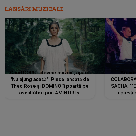
LANSĂRI MUZICALE
Când DORUL devine muzică, apare
Armin 
"Nu ajung acasă". Piesa lansată de
COLABORAR
Theo Rose și DOMINO îi poartă pe
SACHA: ""E
ascultători prin AMINTIRI și
o piesă 
REGĂSIRI, iar drumul emoțiilor
imediat pre
trece prin sufletul publicului:
cu mine șt
"Pentru toți cei care au plecat
păstrăm do
departe ca să le fie mai bine"