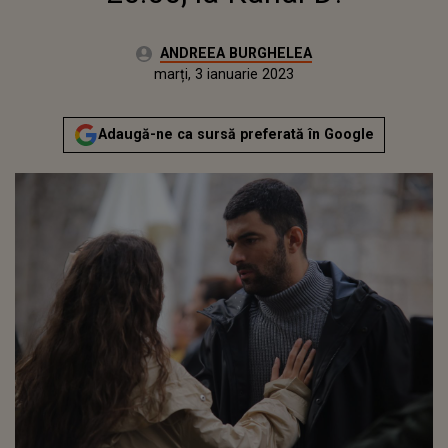
Autor:
ANDREEA BURGHELEA
Publicat:
luni, 3 ianuarie 2022
Actualizat:
marți, 3 ianuarie 2023
Adaugă-ne ca sursă preferată în Google