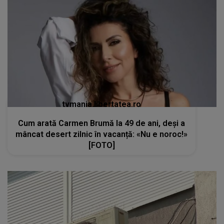
tvmania.libertatea.ro
Cum arată Carmen Brumă la 49 de ani, deși a
mâncat desert zilnic în vacanță: «Nu e noroc!»
[FOTO]