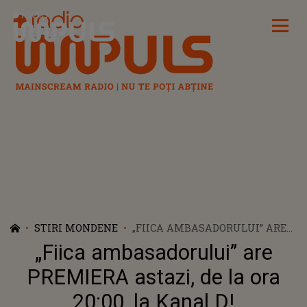
Radio Impuls
STIRI MONDENE
„FIICA AMBASADORULUI” ARE
PREMIERA ASTAZI, DE LA ORA
„Fiica ambasadorului” are
20:00, LA KANAL D!
PREMIERA astazi, de la ora
20:00, la Kanal D!