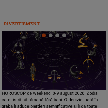
DIVERTISMENT
Emanuel a ținut ACEST DETALIU ASCUNS până
acum! În fața Alexandrei, concurentul din Casa Iubirii
face o MĂRTURISIRE NEAȘTEPTATĂ despre mama