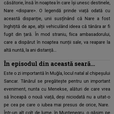
căsătorie, însă în noaptea în care își unesc destinele,
Nare <dispare>. O legendă prinde viață odată cu
această dispariție, unii susțînând că Nare a fost
înghițită de ape, alții vehiculând ideea că tânăra ar fi
fugit din țară. În mod straniu, fiica ambasadorului,
care a dispărut în noaptea nunții sale, va reapare la
altă nuntă, la ani distanță...
În episodul din această seară…
Este o zi importantă în Muğla, locul natal al chipeșului
Sancar. Tânărul se pregătește pentru un important
eveniment, nunta cu Menekse, alături de care vrea
să înceapă o nouă viață, deși niciodată nu a uitat-o
pe cea pe care o iubea mai presus de orice, Nare.
Într-un alt colț de lume, în Muntenegru, o găsim pe