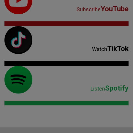
YouTube
Subscribe
TikTok
Watch
Spotify
Listen