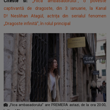
Citeste si:
„Fiica ambasadorului”, o poveste
captivantă de dragoste, din 3 ianuarie, la Kanal
D! Neslihan Atagül, actrița din serialul fenomen
„Dragoste infinită”, în rolul principal
„Fiica ambasadorului” are PREMIERA astazi, de la ora 20:00,