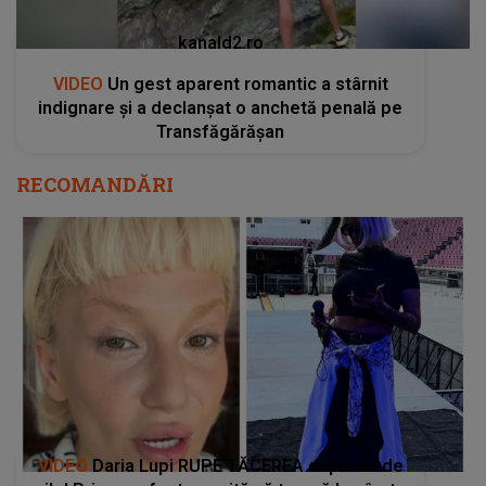
kanald2.ro
VIDEO
Un gest aparent romantic a stârnit
indignare și a declanșat o anchetă penală pe
Transfăgărășan
RECOMANDĂRI
VIDEO
Daria Lupi RUPE TĂCEREA după ani de