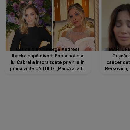
Cât de bine îi merge Andreei
MĂRTURIA
Ibacka după divorț! Fosta soție a
Pușcău!
lui Cabral a întors toate privirile în
cancer dato
prima zi de UNTOLD: „Parcă ai altă
Berkovich, 
strălucire, emani putere,
accident ru
încredere, siguranță...”
Dacă nu 