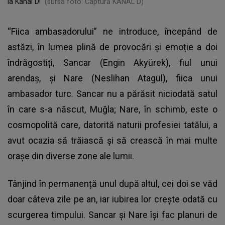
la Kanal D!
(sursa foto: Captură KANAL D)
“Fiica ambasadorului” ne introduce, începând de
astăzi, în lumea plină de provocări și emoție a doi
îndrăgostiți, Sancar (Engin Akyürek), fiul unui
arendaș, și Nare (Neslihan Atagül), fiica unui
ambasador turc. Sancar nu a părăsit niciodată satul
în care s-a născut, Muğla; Nare, în schimb, este o
cosmopolită care, datorită naturii profesiei tatălui, a
avut ocazia să trăiască și să crească în mai multe
orașe din diverse zone ale lumii.
Tânjind în permanență unul după altul, cei doi se văd
doar câteva zile pe an, iar iubirea lor crește odată cu
scurgerea timpului. Sancar și Nare își fac planuri de