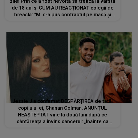
zile! Prin ce a fost nevoită să treacă la vârsta
de 18 ani și CUM AU REACȚIONAT colegii de
breaslă: "Mi s-a pus contractul pe masă și
știți ce mi s-a spus? «Ești dispusă să te..."
Jessie J a confirmat DESPĂRȚIREA de tatăl
copilului ei, Chanan Colman. ANUNȚUL
NEAȘTEPTAT vine la două luni după ce
cântăreața a învins cancerul: „Înainte ca
zvonurile să circule sau să apară informații
false...”