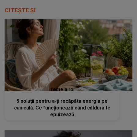
CITEȘTE ȘI
femeia.ro
5 soluții pentru a-ți recăpăta energia pe
caniculă. Ce funcționează când căldura te
epuizează