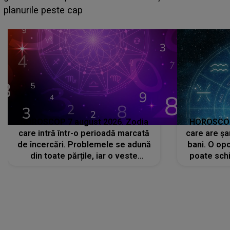
sa: "I-am spus și ei în față, eu nu te iubesc pentru
că..."
HOROSCOP 7 august 2026. Zodia
HOROSCOP 
care intră într-o perioadă marcată
care are șa
de încercări. Problemele se adună
bani. O opo
din toate părțile, iar o veste
poate schi
neașteptată îi dă planurile peste
la
cap