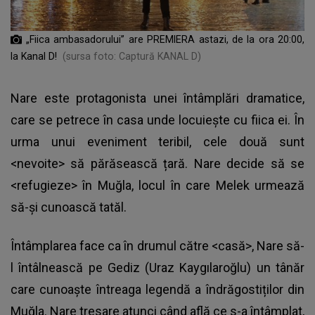
„Fiica ambasadorului” are PREMIERA astazi, de la ora 20:00,
la Kanal D!
(sursa foto: Captură KANAL D)
Nare este protagonista unei întâmplări dramatice,
care se petrece în casa unde locuiește cu fiica ei. În
urma unui eveniment teribil, cele două sunt
<nevoite> să părăsească țară. Nare decide să se
<refugieze> în Muğla, locul în care Melek urmează
să-și cunoască tatăl.
Întâmplarea face ca în drumul către <casă>, Nare să-
l întâlnească pe Gediz (Uraz Kaygılaroğlu) un tânăr
care cunoaște întreaga legendă a îndrăgostiților din
Muğla. Nare tresare atunci când află ce s-a întâmplat,