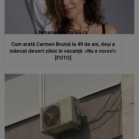
tvmania.libertatea.ro
Cum arată Carmen Brumă la 49 de ani, deși a
mâncat desert zilnic în vacanță: «Nu e noroc!»
[FOTO]