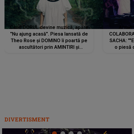
Când DORUL devine muzică, apare
Armin 
"Nu ajung acasă". Piesa lansată de
COLABORAR
Theo Rose și DOMINO îi poartă pe
SACHA: ""E
ascultători prin AMINTIRI și
o piesă 
REGĂSIRI, iar drumul emoțiilor
imediat pre
trece prin sufletul publicului:
cu mine șt
"Pentru toți cei care au plecat
păstrăm do
departe ca să le fie mai bine"
DIVERTISMENT