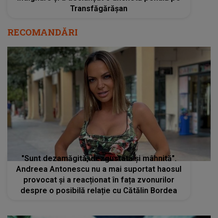
Transfăgărășan
RECOMANDĂRI
"Sunt dezamăgită, dezgustată și mâhnită".
Andreea Antonescu nu a mai suportat haosul
provocat și a reacționat în fața zvonurilor
despre o posibilă relație cu Cătălin Bordea