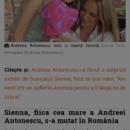
Andreea Antonescu este o mamă fericită
(sursa foto:
Instagram Andreea Antonescu)
Citește și:
Andreea Antonescu i-a făcut o surpriză
extrem de frumoasă Siennei, fiica sa cea mare: "Am
venit într-un suflet în America pentru a fi lângă ea de
ziua ei"
Sienna, fiica cea mare a Andreei
Antonescu, s-a mutat în România