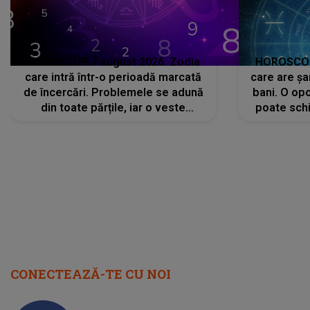
HOROSCOP 7 august 2026. Zodia
HOROSCOP 
care intră într-o perioadă marcată
care are șa
de încercări. Problemele se adună
bani. O opo
din toate părțile, iar o veste
poate schi
neașteptată îi dă planurile peste
la
cap
CONECTEAZĂ-TE CU NOI