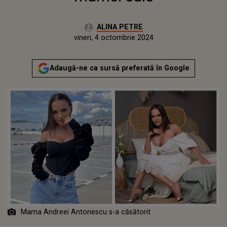
Autor:
ALINA PETRE
Publicat:
miercuri, 4 octombrie 2023
Actualizat:
vineri, 4 octombrie 2024
Adaugă-ne ca sursă preferată în Google
Mama Andreei Antonescu s-a căsătorit