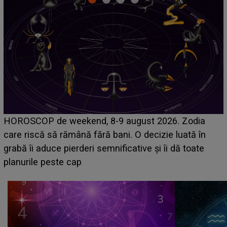
Emanuel a ținut ACEST DETALIU ASCUNS până
acum! În fața Alexandrei, concurentul din Casa Iubirii
face o MĂRTURISIRE NEAȘTEPTATĂ despre mama
sa: "I-am spus și ei în față, eu nu te iubesc pentru
că..."