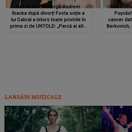
Cât de bine îi merge Andreei
MĂRTURIA
Ibacka după divorț! Fosta soție a
Pușcău!
lui Cabral a întors toate privirile în
cancer dato
prima zi de UNTOLD: „Parcă ai altă
Berkovich, 
strălucire, emani putere,
accident ru
încredere, siguranță...”
Dacă nu 
LANSĂRI MUZICALE