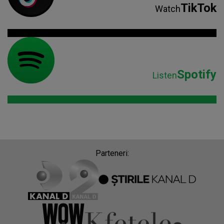
TikTok
Watch
Spotify
Listen
Parteneri: