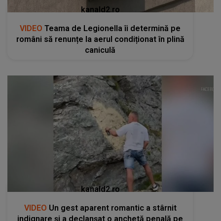
kanald2.ro
VIDEO
Teama de Legionella îi determină pe
români să renunțe la aerul condiționat în plină
caniculă
kanald2.ro
VIDEO
Un gest aparent romantic a stârnit
indignare și a declanșat o anchetă penală pe