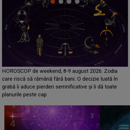
Emanuel a ținut ACEST DETALIU ASCUNS până
acum! În fața Alexandrei, concurentul din Casa Iubirii
face o MĂRTURISIRE NEAȘTEPTATĂ despre mama
sa: "I-am spus și ei în față, eu nu te iubesc pentru
că..."