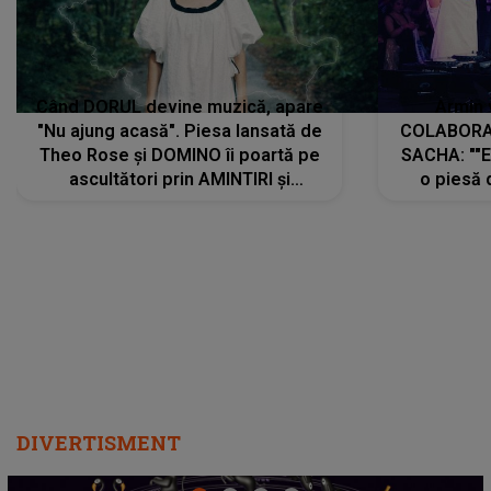
Când DORUL devine muzică, apare
Armin 
"Nu ajung acasă". Piesa lansată de
COLABORAR
Theo Rose și DOMINO îi poartă pe
SACHA: ""E
ascultători prin AMINTIRI și
o piesă 
REGĂSIRI, iar drumul emoțiilor
imediat pre
trece prin sufletul publicului:
cu mine șt
"Pentru toți cei care au plecat
păstrăm do
departe ca să le fie mai bine"
DIVERTISMENT