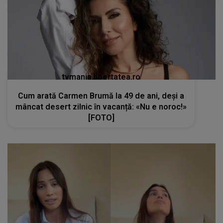
tvmania.libertatea.ro
Cum arată Carmen Brumă la 49 de ani, deși a
mâncat desert zilnic în vacanță: «Nu e noroc!»
[FOTO]