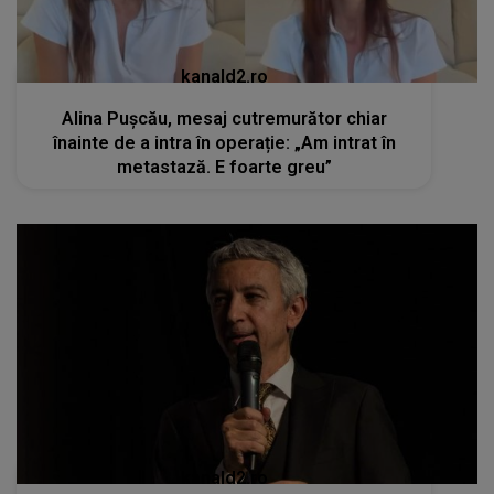
kanald2.ro
Alina Pușcău, mesaj cutremurător chiar
înainte de a intra în operație: „Am intrat în
metastază. E foarte greu”
kanald2.ro