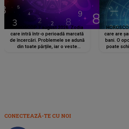
HOROSCOP 7 august 2026. Zodia
HOROSCOP 
care intră într-o perioadă marcată
care are șa
de încercări. Problemele se adună
bani. O opo
din toate părțile, iar o veste
poate schi
neașteptată îi dă planurile peste
la
cap
CONECTEAZĂ-TE CU NOI