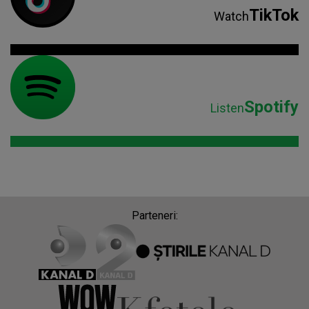
TikTok
Watch
Spotify
Listen
Parteneri: