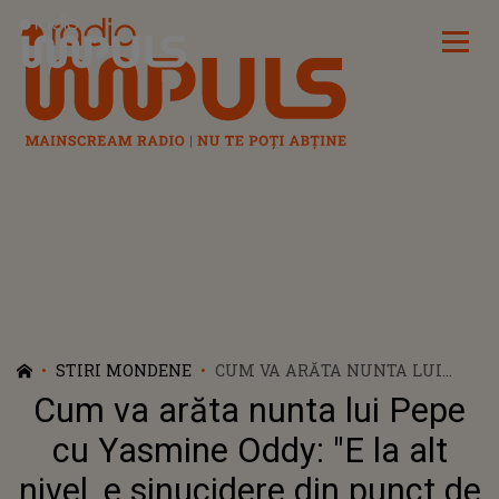
Radio Impuls
STIRI MONDENE
CUM VA ARĂTA NUNTA LUI
PEPE CU YASMINE ODDY: "E LA
Cum va arăta nunta lui Pepe
ALT NIVEL, E SINUCIDERE DIN
PUNCT DE VEDERE FINANCIAR"
cu Yasmine Oddy: "E la alt
nivel, e sinucidere din punct de