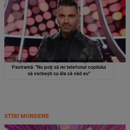
Pepe, amănunte neştiute din viaţa Ralucăi
Pastramă: "Nu poţi să iei telefonul copilului
să vorbeşti cu ăla că văd eu"
STIRI MONDENE