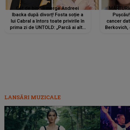
Cât de bine îi merge Andreei
MĂRTURIA
Ibacka după divorț! Fosta soție a
Pușcău!
lui Cabral a întors toate privirile în
cancer dato
prima zi de UNTOLD: „Parcă ai altă
Berkovich, 
strălucire, emani putere,
accident ru
încredere, siguranță...”
Dacă nu 
LANSĂRI MUZICALE